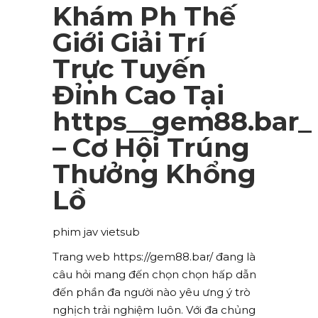
Khám Ph Thế
Giới Giải Trí
Trực Tuyến
Đỉnh Cao Tại
https__gem88.bar_
– Cơ Hội Trúng
Thưởng Khổng
Lồ
phim jav vietsub
Trang web https://gem88.bar/ đang là
câu hỏi mang đến chọn chọn hấp dẫn
đến phần đa người nào yêu ưng ý trò
nghịch trải nghiệm luôn. Với đa chủng