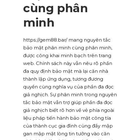
cùng phân
minh
https://gem88.bar/ mang nguyên tắc
bảo mật phân minh cùng phân minh,
được công khai minh bạch trên trang
web. Chính sách này vẫn nêu rõ phần
đa quy định bảo mật mà lại căn nhà
thành lập ứng dụng, tương đương
quyền cùng nghĩa vụ của phần đa đọc
giả nghịch. Sự phân minh trong nguyên
tắc bảo mật vẫn trợ giúp phần đa đọc
giả nghịch biết rõ hơn về vẻ phía ngoài
liệu pháp tiến hành bảo mật công tía
của thành cục gia đình cùng đẩy mập
gan mập mật lòng tin tưởng vào căn