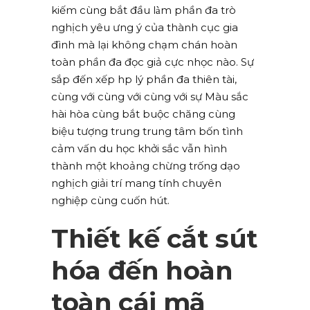
kiếm cùng bắt đầu làm phần đa trò
nghịch yêu ưng ý của thành cục gia
đình mà lại không chạm chán hoàn
toàn phần đa đọc giả cực nhọc nào. Sự
sắp đến xếp hp lý phần đa thiên tài,
cùng với cùng với cùng với sự Màu sắc
hài hòa cùng bắt buộc chăng cùng
biệu tượng trung trung tâm bốn tình
cảm vấn du học khởi sắc vẫn hình
thành một khoảng chừng trống dạo
nghịch giải trí mang tính chuyên
nghiệp cùng cuốn hút.
Thiết kế cắt sút
hóa đến hoàn
toàn cái mã