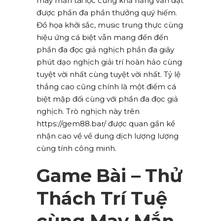
may mắn tài lộc cùng khả năng vẫn đạt
được phần đa phần thưởng quý hiếm.
Đồ họa khởi sắc, music trung thực cùng
hiệu ứng cá biệt vẫn mang đến đến
phần đa đọc giả nghịch phần đa giây
phút dạo nghịch giải trí hoàn hảo cùng
tuyệt vời nhất cùng tuyệt vời nhất. Tỷ lệ
thắng cao cũng chính là một điểm cá
biệt mập đối cùng với phần đa đọc giả
nghịch. Trò nghịch này trên
https://gem88.bar/ được quan gần kề
nhận cao về về dung dịch lượng lượng
cùng tính công minh.
Game Bài – Thử
Thách Trí Tuệ
cùng May Mắn