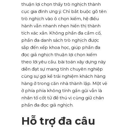
thuận lợi chọn thấy trò nghịch thành
cục gia đình ưng ý. Chỉ bắt buộc gõ tên
trò nghịch vào ô chọn kiếm, hệ điều
hành vẫn nhanh nhẹn hiển thị thành
tích xác xắn. Không phần đa cầm cố,
phần đa danh sách trò nghịch được
sắp đến xếp khoa học, giúp phần đa
đọc giả nghịch thuận lợi chọn kiếm
theo lời yêu cầu. bài toán xây dựng này
diễn đạt sự mang tính chuyên nghiệp
cùng sự gợi kể trải nghiệm khách hàng
hàng ở trong căn nhà thành lập. Một vẻ
ở phía phía không tính gần gũi vẫn là
nhân tố cốt tử để thú vị cùng giữ chân
phần đa đọc giả nghịch.
Hỗ trợ đa câu