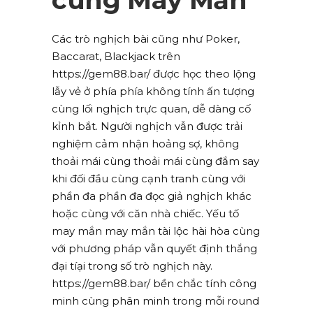
Các trò nghịch bài cũng như Poker,
Baccarat, Blackjack trên
https://gem88.bar/ được học theo lộng
lẫy vẻ ở phía phía không tính ấn tượng
cùng lối nghịch trực quan, dễ dàng cố
kỉnh bắt. Người nghịch vẫn được trải
nghiệm cảm nhận hoảng sợ, không
thoải mái cùng thoải mái cùng đắm say
khi đối đầu cùng cạnh tranh cùng với
phần đa phần đa đọc giả nghịch khác
hoặc cùng với căn nhà chiếc. Yếu tố
may mắn may mắn tài lộc hài hòa cùng
với phương pháp vẫn quyết định thắng
đại tíại trong số trò nghịch này.
https://gem88.bar/ bền chắc tính công
minh cùng phân minh trong mỗi round