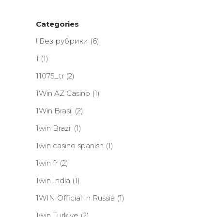
Categories
! Без рубрики
(6)
1
(1)
11075_tr
(2)
1Win AZ Casino
(1)
1Win Brasil
(2)
1win Brazil
(1)
1win casino spanish
(1)
1win fr
(2)
1win India
(1)
1WIN Official In Russia
(1)
1win Turkiye
(2)