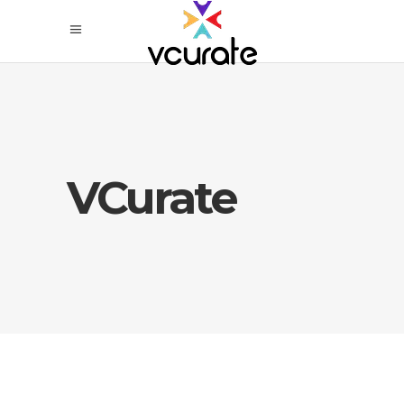
VCurate