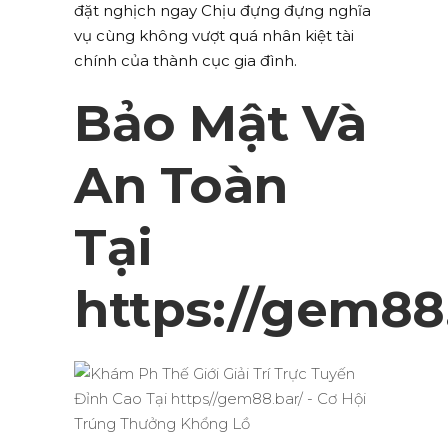
đặt nghịch ngay Chịu đựng đựng nghĩa
vụ cùng không vượt quá nhân kiệt tài
chính của thành cục gia đình.
Bảo Mật Và
An Toàn
Tại
https://gem88