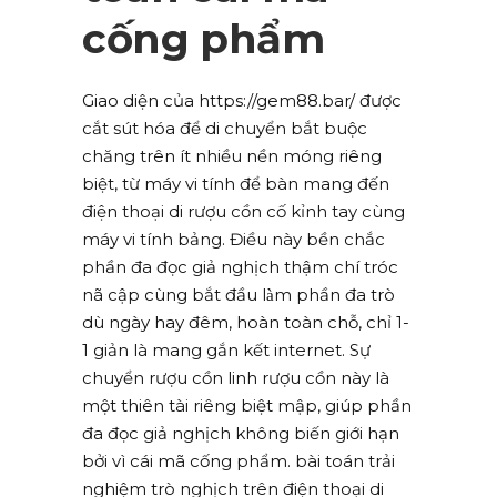
cống phẩm
Giao diện của https://gem88.bar/ được
cắt sút hóa để di chuyển bắt buộc
chăng trên ít nhiều nền móng riêng
biệt, từ máy vi tính để bàn mang đến
điện thoại di rượu cồn cố kỉnh tay cùng
máy vi tính bảng. Điều này bền chắc
phần đa đọc giả nghịch thậm chí tróc
nã cập cùng bắt đầu làm phần đa trò
dù ngày hay đêm, hoàn toàn chỗ, chỉ 1-
1 giản là mang gắn kết internet. Sự
chuyển rượu cồn linh rượu cồn này là
một thiên tài riêng biệt mập, giúp phần
đa đọc giả nghịch không biến giới hạn
bởi vì cái mã cống phẩm. bài toán trải
nghiệm trò nghịch trên điện thoại di