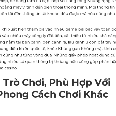
hiệp, dễ dàng tầm nã cập, hợp với càng rộng Khủng rộng 
khoảng máy vi tính đến điện thoại thông minh. Mọi thông tin
 bên tôi đến thông tin tài khoản đều được mã hóa cũng như
 khi xuất hiện tham gia vào nhiều game bài bác vày toàn b
ào nhiều máy công ty đắt tiền, cắt thiểu tối nhiều khả năn
ảng nằm tại bên cạnh. bên cạnh ra, lau xanh ú còn bắt tay 
hưng điều khiển quốc tế, khỏe Khủng gan Khủng mật tính 
h cũng như từng vòng đùa. Những giấy phép hoạt đụng c
ảng nhiều cơ quan thống trị thương hiệu cũng góp phần hội
a casino.
Trò Chơi, Phù Hợp Với
Phong Cách Chơi Khác