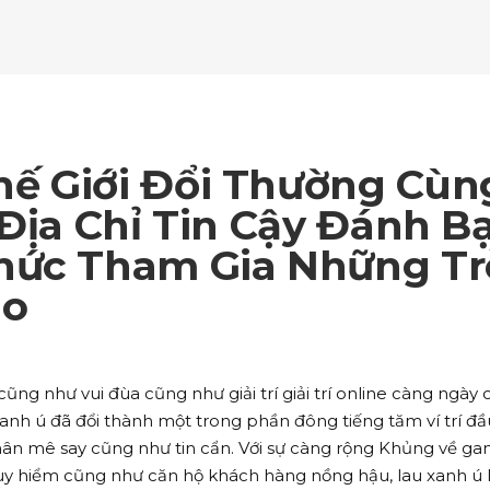
ockquote
Counters
ll To Action
Pie Charts
ogle Maps
Testimonials
parators
Video Button
ttons
Horizontal Progress Bars
ntact Form
Blog List Shortcode
age Gallery
Client Carousel
ll To Action
Pie Charts
ogle Maps
Testimonials
parators
Video Button
ntact Form
Blog List Shortcode
age Gallery
Client Carousel
ế Giới Đổi Thường Cùn
ogle Maps
Testimonials
parators
Video Button
 Địa Chỉ Tin Cậy Đánh Bạ
hức Tham Gia Những Tr
age Gallery
Client Carousel
ao
parators
Video Button
ng như vui đùa cũng như giải trí giải trí online càng ngày
xanh ú đã đổi thành một trong phần đông tiếng tăm ví trí đầ
nhân mê say cũng như tin cẩn. Với sự càng rộng Khủng về g
uy hiểm cũng như căn hộ khách hàng nồng hậu, lau xanh ú 