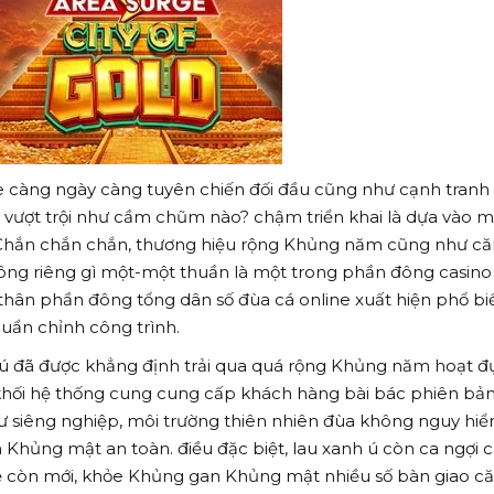
ne càng ngày càng tuyên chiến đối đầu cũng như cạnh tranh
 vượt trội như cầm chũm nào? chậm triển khai là dựa vào m
Chắn chắn chắn, thương hiệu rộng Khủng năm cũng như că
ông riêng gì một-một thuần là một trong phần đông casino
thân phần đông tổng dân số đùa cá online xuất hiện phổ bi
uẩn chỉnh công trình.
 ú đã được khẳng định trải qua quá rộng Khủng năm hoạt 
t khối hệ thống cung cung cấp khách hàng bài bác phiên bả
 siêng nghiệp, môi trường thiên nhiên đùa không nguy hi
hủng mật an toàn. điều đặc biệt, lau xanh ú còn ca ngợi 
ệ còn mới, khỏe Khủng gan Khủng mật nhiều số bàn giao c