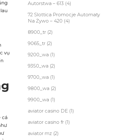
úng
Autorstwa – 613
(4)
 lau
72 Slottica Promocje Automaty
Na Żywo – 420
(4)
8900_tr
(2)
9065_tr
(2)
n
c vụ
9200_wa
(1)
ến
9350_wa
(2)
9700_wa
(1)
ng
9800_wa
(2)
9900_wa
(1)
aviator casino DE
(1)
e cá
aviator casino fr
(1)
như
hư
aviator mz
(2)