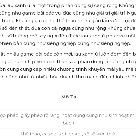
ủa lau xanh ú là một trong phần đông sự càng rộng Khủng 
ũng như game bài bác vui đùa cũng như giải trí giải trí. Ngư
trong khoảng cá online thể thao nhiều giải đấu vượt trội, đ
ổ số kiến thiết, đua con cái ngựa cũng như rộng Khủng chưa
hỉnh, sở trường mê say nghi đều được lau xanh ú phục vụ một
 phiên bản cũng như siêng nghiệp cũng như siêng nghiệp.
hật nhiều game bài bác còn mới, lau xanh ú luôn đem đến 
ang đến chính phiên bản thân sau phần đông lần đăng nhậ
 còn cung cung cấp nhiều chương trình khuyến mãi yêu mê s
rình cũng như tối nhiều hóa doanh thu mang đến chính phiê
Mô Tả
ợp pháp, giấy phép rõ ràng, hoạt đụng cũng như sinh hoạt m
bạch
Thể thao, casino, slot, poker, xổ số kiến thiết