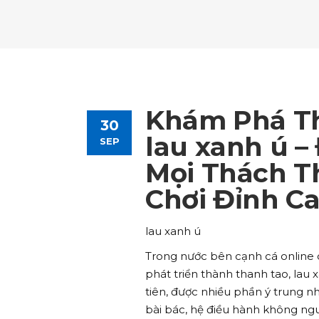
Tours List
Bl
Destinations Masonry
Ca
Advanced Link Section
Go
Team List
Se
Tours Filters
Bu
Destinations Grid
Co
Banner
Im
Destinations Masonry
Ca
Advanced Link Section
Go
Team List
Se
Destinations Grid
Co
Banner
Im
Khám Phá Th
30
Advanced Link Section
Go
Team List
Se
lau xanh ú –
SEP
Mọi Thách T
Banner
Im
Chơi Đỉnh C
Team List
Se
lau xanh ú
Trong nước bên cạnh cá online cũ
phát triển thành thanh tao, lau 
tiên, được nhiều phần ý trung 
bài bác, hệ điều hành không ng