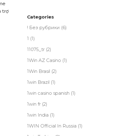
ame
 trợ
Categories
! Без рубрики
(6)
1
(1)
11075_tr
(2)
1Win AZ Casino
(1)
1Win Brasil
(2)
1win Brazil
(1)
1win casino spanish
(1)
1win fr
(2)
1win India
(1)
1WIN Official In Russia
(1)