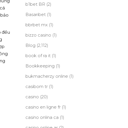
Khủng
b1bet BR
(2)
 cá
Basaribet
(1)
 bảo
bbrbet mx
(1)
ộ đều
bizzo casino
(1)
g
Blog
(2,112)
hợp
công
book of ra it
(1)
ũng
Bookkeeping
(1)
bukmacherzy online
(1)
casibom tr
(1)
casino
(20)
casino en ligne fr
(1)
casino onlina ca
(1)
casino online ar
(2)