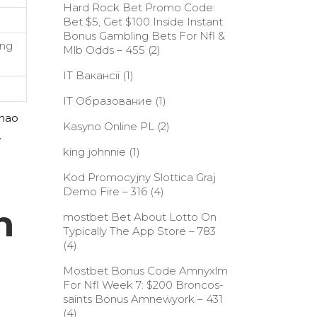
Hard Rock Bet Promo Code:
Bet $5, Get $100 Inside Instant
Bonus Gambling Bets For Nfl &
êng
Mlb Odds – 455
(2)
IT Вакансії
(1)
IT Образование
(1)
thao
Kasyno Online PL
(2)
.
king johnnie
(1)
Kod Promocyjny Slottica Graj
Demo Fire – 316
(4)
h
‎mostbet Bet About Lotto On
Typically The App Store – 783
(4)
Mostbet Bonus Code Amnyxlm
For Nfl Week 7: $200 Broncos-
saints Bonus Amnewyork – 431
(4)