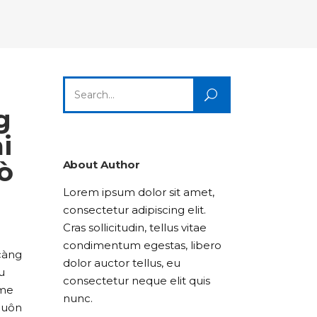
Columns
Dropcaps
Icon With Text
Title & Subtitle
Custom Font
Highlights
Lists
Dropcaps
Icon With Text
Title & Subtitle
Search
Highlights
Lists
for:
g
Icon With Text
Title & Subtitle
i
ò
Lists
About Author
Lorem ipsum dolor sit amet,
Title & Subtitle
consectetur adipiscing elit.
Cras sollicitudin, tellus vitae
condimentum egestas, libero
 càng
dolor auctor tellus, eu
u
consectetur neque elit quis
ame
nunc.
luôn