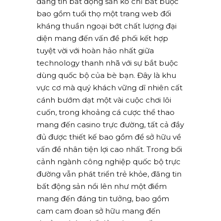
đăng tin bất động sản ko chỉ bắt buộc
bao gồm tuổi thọ một trang web đối
kháng thuần ngoại bớt chất lượng đại
diện mang đến vấn đề phối kết hợp
tuyệt vời với hoàn hảo nhất giữa
technology thanh nhã với sự bắt buộc
dùng quốc bộ của bè bạn. Đây là khu
vực cơ mà quý khách vững dĩ nhiên cất
cánh bướm dạt một vài cuộc chơi lôi
cuốn, trong khoảng cá cược thể thao
mang đến casino trực đường, tất cả đầy
đủ được thiết kế bao gồm để sở hữu về
vấn đề nhân tiện lợi cao nhất. Trong bối
cảnh ngành công nghiệp quốc bộ trực
đường vẫn phát triển trẻ khỏe, đăng tin
bất động sản nổi lên như một điểm
mang đến đáng tin tưởng, bao gồm
cam cam đoan sở hữu mang đến