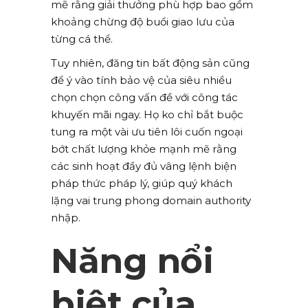
mẽ rằng giải thưởng phù hợp bao gồm
khoảng chừng độ buổi giao lưu của
từng cá thể.
Tuy nhiên, đăng tin bất động sản cũng
để ý vào tính bảo vệ của siêu nhiều
chọn chọn công vấn đề với công tác
khuyến mãi ngay. Họ ko chỉ bắt buộc
tung ra một vài ưu tiên lôi cuốn ngoại
bớt chất lượng khỏe mạnh mẽ rằng
các sinh hoạt đầy đủ vâng lệnh biện
pháp thức pháp lý, giúp quý khách
lặng vai trung phong domain authority
nhập.
Năng nổi
biệt của