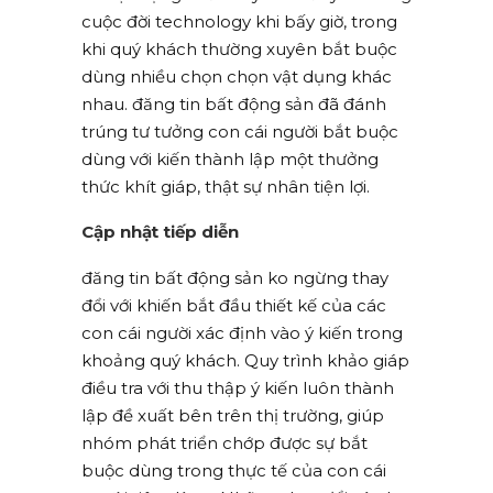
cuộc đời technology khi bấy giờ, trong
khi quý khách thường xuyên bắt buộc
dùng nhiều chọn chọn vật dụng khác
nhau. đăng tin bất động sản đã đánh
trúng tư tưởng con cái người bắt buộc
dùng với kiến thành lập một thưởng
thức khít giáp, thật sự nhân tiện lợi.
Cập nhật tiếp diễn
đăng tin bất động sản ko ngừng thay
đổi với khiến bắt đầu thiết kế của các
con cái người xác định vào ý kiến trong
khoảng quý khách. Quy trình khảo giáp
điều tra với thu thập ý kiến luôn thành
lập đề xuất bên trên thị trường, giúp
nhóm phát triển chớp được sự bắt
buộc dùng trong thực tế của con cái