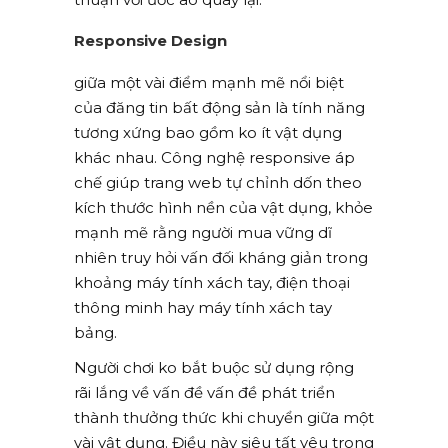
Responsive Design
giữa một vài điểm mạnh mẽ nổi biệt
của đăng tin bất động sản là tính năng
tương xứng bao gồm ko ít vật dụng
khác nhau. Công nghệ responsive áp
chế giúp trang web tự chỉnh dốn theo
kích thước hình nền của vật dụng, khỏe
mạnh mẽ rằng người mua vững dĩ
nhiên truy hỏi vấn đối kháng giản trong
khoảng máy tính xách tay, điện thoại
thông minh hay máy tính xách tay
bảng.
Người chơi ko bắt buộc sử dụng rộng
rãi lắng về vấn đề vấn đề phát triển
thành thưởng thức khi chuyển giữa một
vài vật dụng. Điều này siêu tất yêu trong