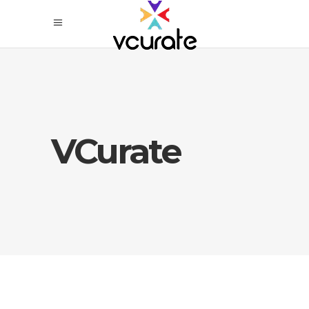
VCurate