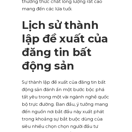
thưởng thức chất lỏng lượng rất cao
mang đến các lứa tuổi.
Lịch sử thành
lập đề xuất của
đăng tin bất
động sản
Sự thành lập đề xuất của đăng tin bất
động sản đánh ẩn một bước bộc phá
tất yêu trong một vài ngành nghề quốc
bộ trực đường. Ban đầu, ý tưởng mang
đến nguồn nơi bắt đầu này xuất phát
trong khoảng sự bắt buộc dùng của
siêu nhiều chọn chọn người đầu tư