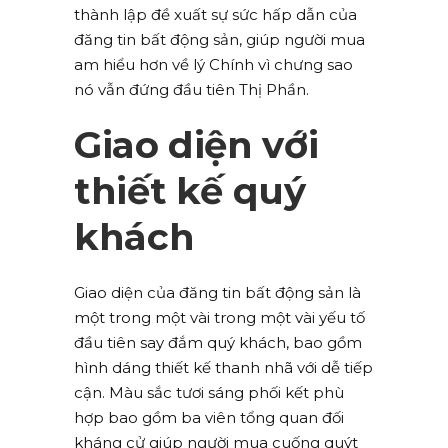
thành lập đề xuất sự sức hấp dẫn của
đăng tin bất động sản, giúp người mua
am hiểu hơn về lý Chính vì chưng sao
nó vẫn đứng đầu tiên Thị Phần.
Giao diện với
thiết kế quý
khách
Giao diện của đăng tin bất động sản là
một trong một vài trong một vài yếu tố
đầu tiên say đắm quý khách, bao gồm
hình dáng thiết kế thanh nhã với dễ tiếp
cận. Màu sắc tươi sáng phối kết phù
hợp bao gồm ba viên tổng quan đối
kháng cử giúp người mua cuống quýt