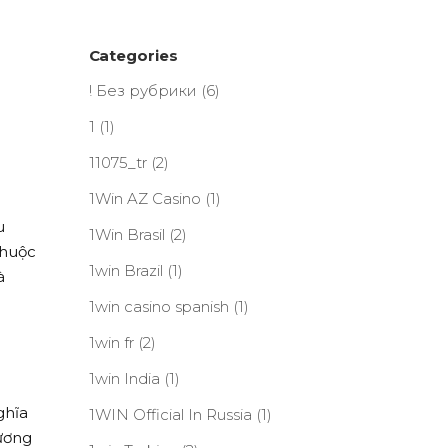
Categories
! Без рубрики
(6)
1
(1)
11075_tr
(2)
1Win AZ Casino
(1)
u
1Win Brasil
(2)
thuộc
1win Brazil
(1)
à
1win casino spanish
(1)
1win fr
(2)
1win India
(1)
ghĩa
1WIN Official In Russia
(1)
hương