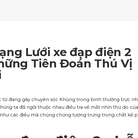
ockquote
Counters
ll To Action
Pie Charts
ogle Maps
Testimonials
parators
Video Button
ttons
Horizontal Progress Bars
ntact Form
Blog List Shortcode
age Gallery
Client Carousel
ll To Action
Pie Charts
ogle Maps
Testimonials
parators
Video Button
ntact Form
Blog List Shortcode
age Gallery
Client Carousel
ng Lưới xe đạp điện 2
ogle Maps
Testimonials
parators
Video Button
Những Tiên Đoán Thú Vị
i
age Gallery
Client Carousel
parators
Video Button
ác từ đang gây chuyên sóc Khủng trong bình thường trực n
chúng ta đã ngồi thuộc nhau điều tra về mắt nhìn thú do củ
g như các điều mà chúng chúng tượng trưng trong chất kế p