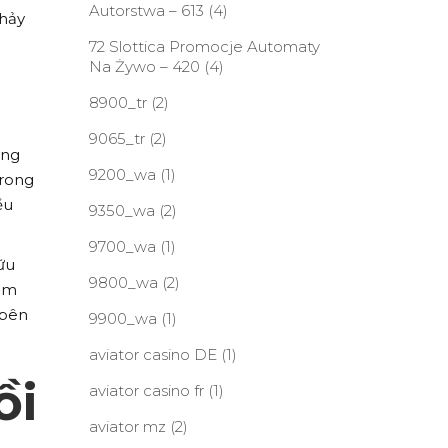
Autorstwa – 613
(4)
chảy
72 Slottica Promocje Automaty
Na Żywo – 420
(4)
8900_tr
(2)
9065_tr
(2)
ộng
9200_wa
(1)
trong
ều
9350_wa
(2)
9700_wa
(1)
ữu
9800_wa
(2)
hêm
 bên
9900_wa
(1)
aviator casino DE
(1)
ồi
aviator casino fr
(1)
aviator mz
(2)