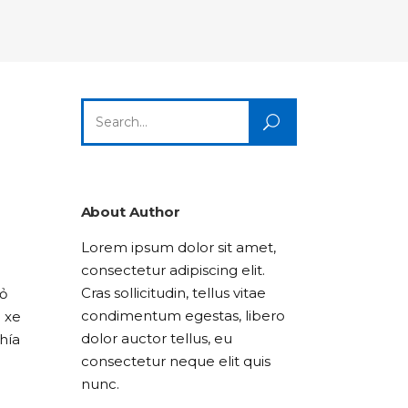
Columns
Dropcaps
Icon With Text
Title & Subtitle
Custom Font
Highlights
Lists
Dropcaps
Icon With Text
Title & Subtitle
Search
Highlights
Lists
for:
Icon With Text
Title & Subtitle
Lists
About Author
Lorem ipsum dolor sit amet,
Title & Subtitle
consectetur adipiscing elit.
Cras sollicitudin, tellus vitae
hỏ
condimentum egestas, libero
a xe
dolor auctor tellus, eu
hía
consectetur neque elit quis
nunc.