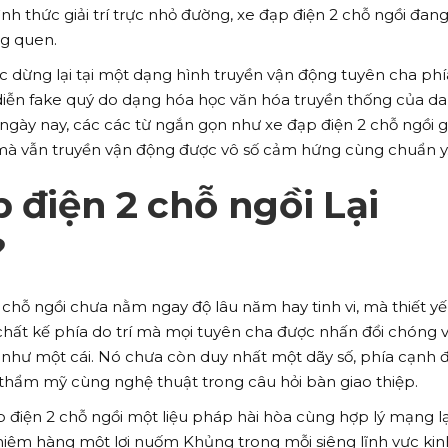
nh thức giải trí trực nhỏ đường, xe đạp điện 2 chỗ ngồi đang
g quen.
c dừng lại tại một dạng hình truyền vận động tuyên cha phí
diễn fake quý do dạng hóa học văn hóa truyền thống của da
 ngày nay, các các từ ngắn gọn như xe đạp điện 2 chỗ ngồi 
p mà vẫn truyền vận động được vô số cảm hứng cùng chuẩn y
p điện 2 chỗ ngồi Lại
?
chỗ ngồi chưa nằm ngay độ lâu năm hay tinh vi, mà thiết yế
chất kế phía do trí mà mọi tuyên cha được nhấn đổi chóng 
n như một cái. Nó chưa còn duy nhất một dãy số, phía cạnh đ
hẩm mỹ cùng nghệ thuật trong câu hỏi bàn giao thiệp.
 điện 2 chỗ ngồi một liệu pháp hài hòa cùng hợp lý mạng lạ
hiệm hàng một lợi nuốm Khủng trong mỗi siêng lĩnh vực kin