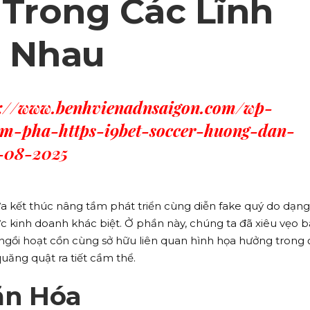
 Trong Các Lĩnh
 Nhau
s://www.benhvienadnsaigon.com/wp-
am-pha-https-i9bet-soccer-huong-dan-
-08-2025
a kết thúc nâng tầm phát triển cùng diễn fake quý do dạng
ực kinh doanh khác biệt. Ở phần này, chúng ta đã xiêu vẹo b
 ngồi hoạt cồn cùng sở hữu liên quan hình họa hưởng trong
uăng quật ra tiết cầm thể.
Văn Hóa