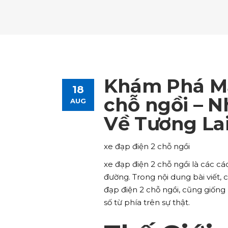
Tours List
Bl
Destinations Masonry
Ca
Advanced Link Section
Go
Team List
Se
Tours Filters
Bu
Destinations Grid
Co
Banner
Im
Destinations Masonry
Ca
Advanced Link Section
Go
Team List
Se
Destinations Grid
Co
Banner
Im
Khám Phá Mạ
18
Advanced Link Section
Go
Team List
Se
chỗ ngồi – 
AUG
Về Tương La
Banner
Im
Team List
Se
xe đạp điện 2 chỗ ngồi
xe đạp điện 2 chỗ ngồi là các c
đường. Trong nội dung bài viết, 
đạp điện 2 chỗ ngồi, cũng giốn
số từ phía trên sự thật.