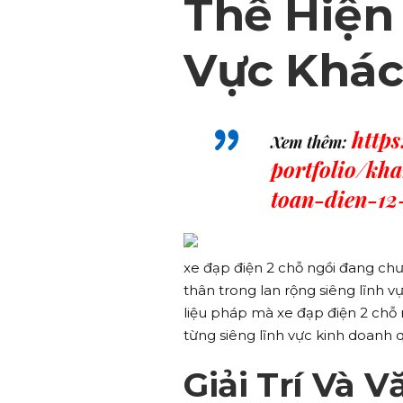
Thể Hiện
Vực Khác
http
Xem thêm:
portfolio/kh
toan-dien-12
xe đạp điện 2 chỗ ngồi đang chư
thân trong lan rộng siêng lĩnh v
liệu pháp mà xe đạp điện 2 chỗ
từng siêng lĩnh vực kinh doanh q
Giải Trí Và 