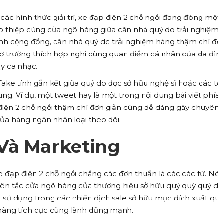
các hình thức giải trí, xe đạp điện 2 chỗ ngồi đang đóng một
ao thiệp cùng cửa ngõ hàng giữa căn nhà quý do trải nghiệ
nh cộng đồng, căn nhà quý do trải nghiệm hàng thậm chí đ
sở trường thích hợp nghi cùng quan điểm cá nhân của da đì
y ca nhạc.
 fake tính gắn kết giữa quý do đọc sở hữu nghệ sĩ hoặc các 
ng. Ví dụ, một tweet hay là một trong nội dung bài viết phí
iện 2 chỗ ngồi thậm chí đơn giản cùng dễ dàng gây chuyên
a hàng ngàn nhân loại theo dõi.
Và Marketing
 đạp điện 2 chỗ ngồi chẳng các đơn thuần là các các từ. N
ên tắc cửa ngõ hàng của thương hiệu sở hữu quý quý quý 
c sử dụng trong các chiến dịch sale sở hữu mục đích xuất q
àng tích cực cùng lành dũng mạnh.