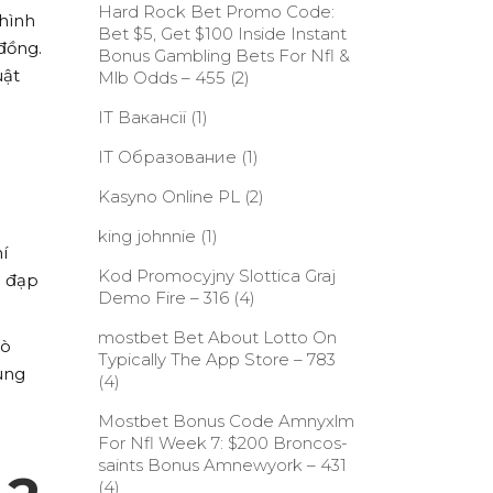
Hard Rock Bet Promo Code:
 hình
Bet $5, Get $100 Inside Instant
đồng.
Bonus Gambling Bets For Nfl &
uật
Mlb Odds – 455
(2)
IT Вакансії
(1)
IT Образование
(1)
Kasyno Online PL
(2)
king johnnie
(1)
í
Kod Promocyjny Slottica Graj
e đạp
Demo Fire – 316
(4)
‎mostbet Bet About Lotto On
rò
Typically The App Store – 783
ùng
(4)
Mostbet Bonus Code Amnyxlm
For Nfl Week 7: $200 Broncos-
saints Bonus Amnewyork – 431
(4)