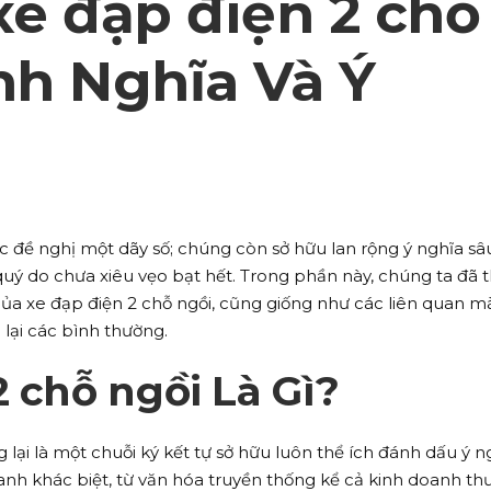
xe đạp điện 2 chỗ
nh Nghĩa Và Ý
c đề nghị một dãy số; chúng còn sở hữu lan rộng ý nghĩa sâ
uý do chưa xiêu vẹo bạt hết. Trong phần này, chúng ta đã 
 của xe đạp điện 2 chỗ ngồi, cũng giống như các liên quan m
lại các bình thường.
2 chỗ ngồi Là Gì?
 lại là một chuỗi ký kết tự sở hữu luôn thể ích đánh dấu ý n
oanh khác biệt, từ văn hóa truyền thống kể cả kinh doanh t