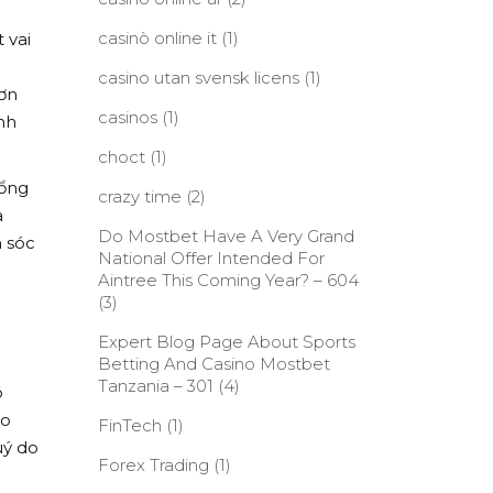
casinò online it
(1)
 vai
m
casino utan svensk licens
(1)
ơn
casinos
(1)
nh
choct
(1)
tổng
crazy time
(2)
a
Do Mostbet Have A Very Grand
 sóc
National Offer Intended For
Aintree This Coming Year? – 604
(3)
Expert Blog Page About Sports
Betting And Casino Mostbet
Tanzania – 301
(4)
ó
do
FinTech
(1)
uý do
Forex Trading
(1)