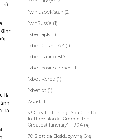
1win Turkiye
(2)
 trở
1win uzbekistan
(2)
a
1winRussia
(1)
 đình
1xbet apk
(1)
giúp
1xbet Casino AZ
(1)
.
1xbet casino BD
(1)
1xbet casino french
(1)
1xbet Korea
(1)
1xbet pt
(1)
u là
22bet
(1)
vánh,
ó là
33 Greatest Things You Can Do
In Thessaloniki, Greece The
Greatest Itinerary" – 904
(4)
i
70 Slottica Ekskluzywną Grę
h