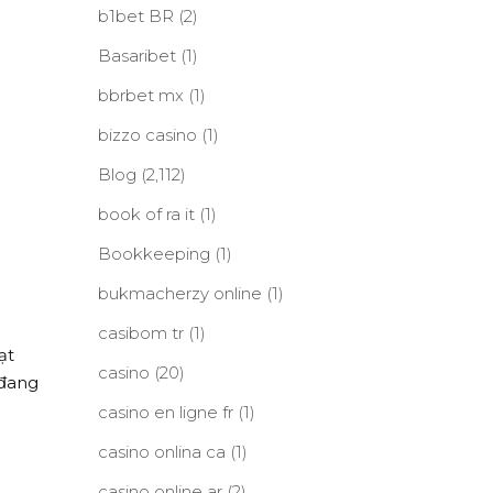
b1bet BR
(2)
Basaribet
(1)
bbrbet mx
(1)
bizzo casino
(1)
Blog
(2,112)
book of ra it
(1)
Bookkeeping
(1)
bukmacherzy online
(1)
casibom tr
(1)
ạt
casino
(20)
 đang
casino en ligne fr
(1)
casino onlina ca
(1)
casino online ar
(2)