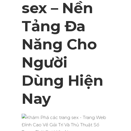
sex – Nền
Tảng Đa
Năng Cho
Người
Dùng Hiện
Nay