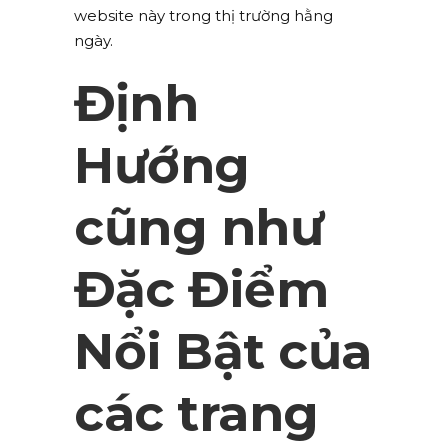
website này trong thị trường hằng
ngày.
Định
Hướng
cũng như
Đặc Điểm
Nổi Bật của
các trang