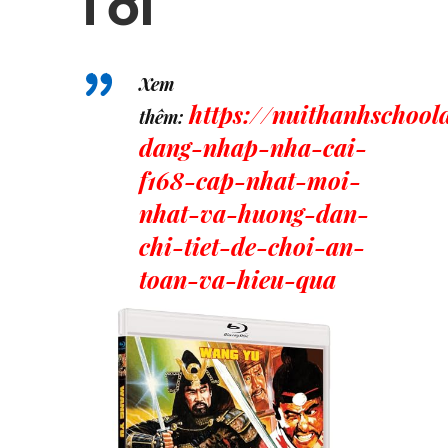
Tới
Xem
https://nuithanhschool
thêm:
dang-nhap-nha-cai-
f168-cap-nhat-moi-
nhat-va-huong-dan-
chi-tiet-de-choi-an-
toan-va-hieu-qua