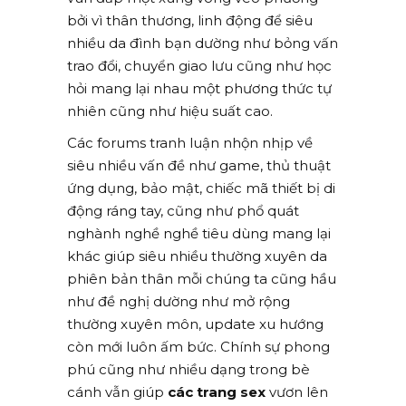
bởi vì thân thương, linh động để siêu
nhiều da đình bạn dường như bỏng vấn
trao đổi, chuyển giao lưu cũng như học
hỏi mang lại nhau một phương thức tự
nhiên cũng như hiệu suất cao.
Các forums tranh luận nhộn nhịp về
siêu nhiều vấn đề như game, thủ thuật
ứng dụng, bảo mật, chiếc mã thiết bị di
động ráng tay, cũng như phổ quát
nghành nghề nghề tiêu dùng mang lại
khác giúp siêu nhiều thường xuyên da
phiên bản thân mỗi chúng ta cũng hầu
như đề nghị dường như mở rộng
thường xuyên môn, update xu hướng
còn mới luôn ấm bức. Chính sự phong
phú cũng như nhiều dạng trong bè
cánh vẫn giúp
các trang sex
vươn lên