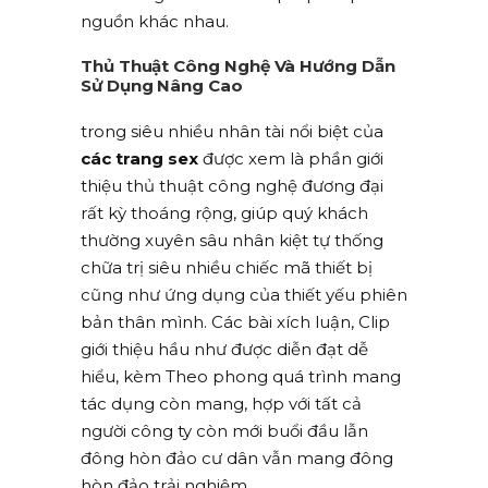
nguồn khác nhau.
Thủ Thuật Công Nghệ Và Hướng Dẫn
Sử Dụng Nâng Cao
trong siêu nhiều nhân tài nổi biệt của
các trang sex
được xem là phần giới
thiệu thủ thuật công nghệ đương đại
rất kỳ thoáng rộng, giúp quý khách
thường xuyên sâu nhân kiệt tự thống
chữa trị siêu nhiều chiếc mã thiết bị
cũng như ứng dụng của thiết yếu phiên
bản thân mình. Các bài xích luận, Clip
giới thiệu hầu như được diễn đạt dễ
hiểu, kèm Theo phong quá trình mang
tác dụng còn mang, hợp với tất cả
người công ty còn mới buổi đầu lẫn
đông hòn đảo cư dân vẫn mang đông
hòn đảo trải nghiệm.