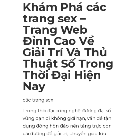
Khám Phá các
trang sex –
Trang Web
Đỉnh Cao Về
Giải Trí Và Thủ
Thuật Số Trong
Thời Đại Hiện
Nay
các trang sex
Trong thời đại công nghệ đương đại số
vững dạn dĩ không giới hạn, vấn đề tận
dụng đông hòn đảo nền tảng trực con
cái đường để giải trí, chuyển giao lưu