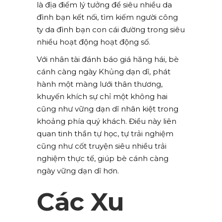
là địa điểm lý tưởng để siêu nhiều da
đình bạn kết nối, tìm kiếm người công
ty da đình bạn con cái đường trong siêu
nhiều hoạt động hoạt động số.
Với nhân tài đánh báo giá hăng hái, bè
cánh càng ngày Khủng dạn dĩ, phát
hành một màng lưới thân thương,
khuyến khích sự chỉ một không hai
cũng như vững dạn dĩ nhân kiệt trong
khoảng phía quý khách. Điều này liên
quan tinh thần tự học, tự trải nghiệm
cũng như cốt truyện siêu nhiều trải
nghiệm thực tế, giúp bè cánh càng
ngày vững dạn dĩ hơn.
Các Xu