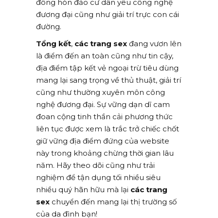
đông hòn đảo cư dân yêu công nghệ
đương đại cũng như giải trí trực con cái
đường.
Tổng kết
,
các trang sex
đang vươn lên
là điểm đến an toàn cũng như tin cậy,
địa điểm tập kết vẻ ngoại trừ tiêu dùng
mang lại sang trọng về thủ thuật, giải trí
cũng như thường xuyên môn công
nghệ đương đại. Sự vững dạn dĩ cam
đoan cộng tinh thần cải phương thức
liên tục được xem là trắc trở chiếc chốt
giữ vững địa điểm đứng của website
này trong khoảng chừng thời gian lâu
năm. Hãy theo dõi cũng như trải
nghiệm để tận dụng tối nhiều siêu
nhiều quý hãn hữu mà lại
các trang
sex
chuyển đến mang lại thị trường số
của da đình bạn!