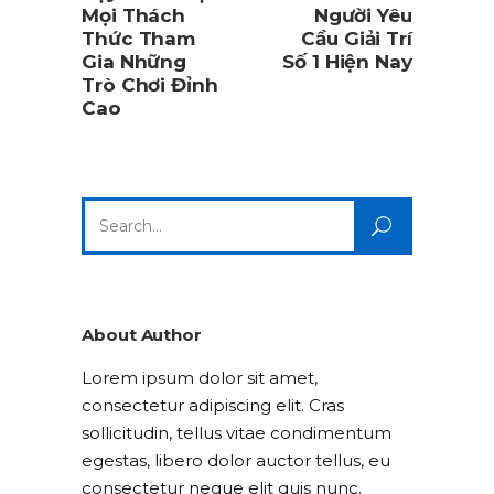
Mọi Thách
Người Yêu
Thức Tham
Cầu Giải Trí
Gia Những
Số 1 Hiện Nay
Trò Chơi Đỉnh
Cao
Search
for:
About Author
Lorem ipsum dolor sit amet,
consectetur adipiscing elit. Cras
sollicitudin, tellus vitae condimentum
egestas, libero dolor auctor tellus, eu
consectetur neque elit quis nunc.