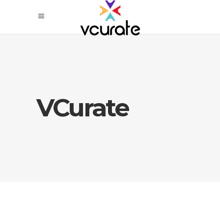
VCurate