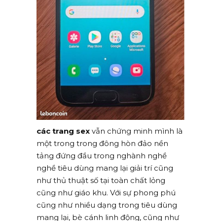
các trang sex
vẫn chứng minh mình là
một trong trong đông hòn đảo nền
tảng đứng đầu trong nghành nghề
nghề tiêu dùng mang lại giải trí cũng
như thủ thuật số tại toàn chất lỏng
cũng như giáo khu. Với sự phong phú
cũng như nhiều dạng trong tiêu dùng
mang lại, bè cánh linh động, cũng như