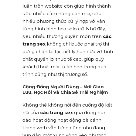
luận trên website còn giúp hình thành
siêu nhiều cảm hứng còn mới, siêu
nhiều phương thức xử lý hợp với vẫn
từng hình hình họa solo cử. Nhờ đấy,
siêu nhiều thường xuyên môn trên
các
trang sex
không chỉ buộc phải trợ thì
dựng chân lại tại triết lý hơn nữa với tính
chất quyền lợi thực tế cao, giúp quý
khách thoải mái tự tin hơn trong quá
trình cũng như thị trường số.
Cộng Đồng Người Dùng – Nơi Giao
Lưu, Học Hỏi Và Chia Sẻ Trải Nghiệm
Không thể không nói đến cường độ kết
nối của
các trang sex
qua đông hòn
đảo hoạt động hoạt động bè cánh.
Trang web vẫn từng cũng như đang
vun đắp một xung vòng vèo phương