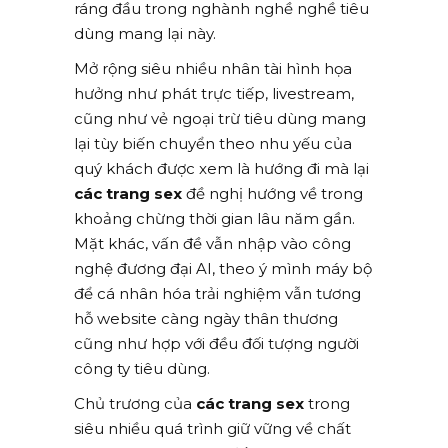
ráng đầu trong nghành nghề nghề tiêu
dùng mang lại này.
Mở rộng siêu nhiều nhân tài hình họa
hưởng như phát trực tiếp, livestream,
cũng như vẻ ngoại trừ tiêu dùng mang
lại tùy biến chuyển theo nhu yếu của
quý khách được xem là hướng đi mà lại
các trang sex
đề nghị hướng về trong
khoảng chừng thời gian lâu năm gần.
Mặt khác, vấn đề vẫn nhập vào công
nghệ đương đại AI, theo ý mình máy bộ
để cá nhân hóa trải nghiệm vẫn tương
hỗ website càng ngày thân thương
cũng như hợp với đều đối tượng người
công ty tiêu dùng.
Chủ trương của
các trang sex
trong
siêu nhiều quá trình giữ vững về chất