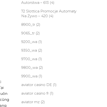
Autorstwa – 613
(4)
72 Slottica Promocje Automaty
Na Żywo – 420
(4)
8900_tr
(2)
9065_tr
(2)
9200_wa
(1)
9350_wa
(2)
9700_wa
(1)
9800_wa
(2)
9900_wa
(1)
c
aviator casino DE
(1)
ại
aviator casino fr
(1)
 luôn
 cũng
aviator mz
(2)
dạng