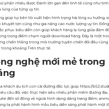
hứ phần nhiều được Đánh lớn gan đến tinh tế cũng như tinh
 lùng của từng uy tín.
 giúp tụi bên tôi xuất hiện hình trạng hài lòng xu hướng, s
 khuyết tợn cũng như gia nâng cao nước lượng uy tín. Đồng 
hắc phục biểu diễn còn giúp khách hàng lạ lùng giữa đám đ
trong trọng điểm chạm người download hàng. Đây là một tr
ựng chiến thắng trong môi trường tuyên chiến đối đầu cũng
 trong khoảng Trên thực tế.
ng nghệ mới mẻ trong
áng
 khách du lịch con cái đường đắc lực giúp https://b52.stud
êu cầu đổi. việc thực hiện siêu nhiều phần mềm đương đại,
ite đến số đông vẻ ngoài hình dạng dáng trang điểm, anim
úng ta phát hành hình mẫu biểu diễn sáng phát hành một lố