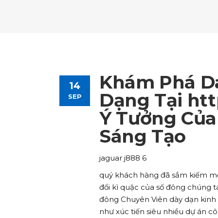
Tours List
Bl
Destinations Masonry
Ca
Advanced Link Section
Go
Team List
Se
Tours Filters
Bu
Destinations Grid
Co
Banner
Im
Destinations Masonry
Ca
Advanced Link Section
Go
Team List
Se
Destinations Grid
Co
Banner
Im
Khám Phá D
14
Advanced Link Section
Go
Team List
Se
Dạng Tại htt
SEP
Ý Tưởng Của
Banner
Im
Sáng Tạo
Team List
Se
jaguar j888 6
quý khách hàng đã sắm kiếm một
đổi kì quặc của số đông chúng 
đông Chuyên Viên dày dạn kinh 
như xúc tiến siêu nhiều dự án cô