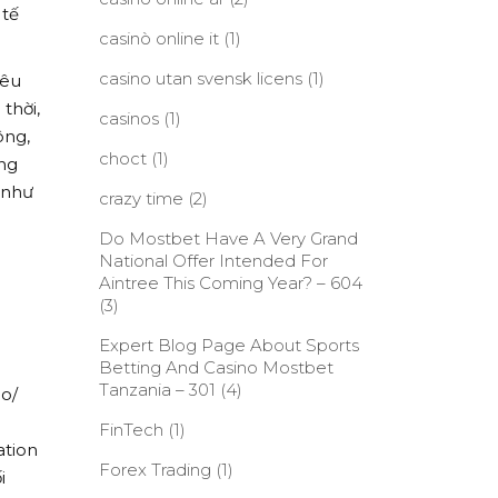
 tế
casinò online it
(1)
casino utan svensk licens
(1)
iêu
thời,
casinos
(1)
ông,
choct
(1)
ong
 như
crazy time
(2)
Do Mostbet Have A Very Grand
National Offer Intended For
Aintree This Coming Year? – 604
(3)
Expert Blog Page About Sports
Betting And Casino Mostbet
Tanzania – 301
(4)
io/
FinTech
(1)
ation
Forex Trading
(1)
i