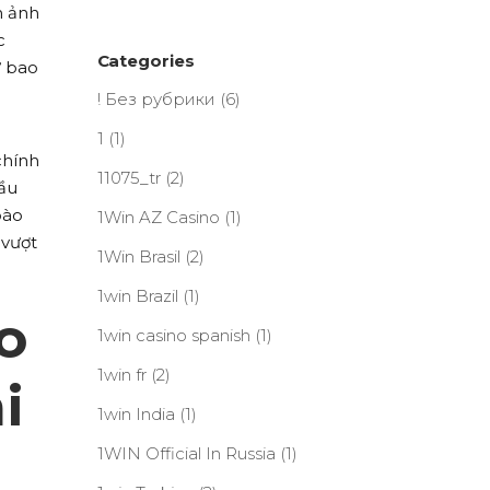
h ảnh
c
Categories
ư bao
! Без рубрики
(6)
1
(1)
chính
11075_tr
(2)
cầu
bào
1Win AZ Casino
(1)
 vượt
1Win Brasil
(2)
1win Brazil
(1)
o
1win casino spanish
(1)
1win fr
(2)
i
1win India
(1)
1WIN Official In Russia
(1)