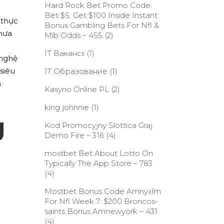
Hard Rock Bet Promo Code:
Bet $5, Get $100 Inside Instant
 thực
Bonus Gambling Bets For Nfl &
chưa
Mlb Odds – 455
(2)
IT Вакансії
(1)
 nghệ
siêu
IT Образование
(1)
m
Kasyno Online PL
(2)
king johnnie
(1)
g
Kod Promocyjny Slottica Graj
Demo Fire – 316
(4)
‎mostbet Bet About Lotto On
Typically The App Store – 783
(4)
Mostbet Bonus Code Amnyxlm
For Nfl Week 7: $200 Broncos-
saints Bonus Amnewyork – 431
(4)