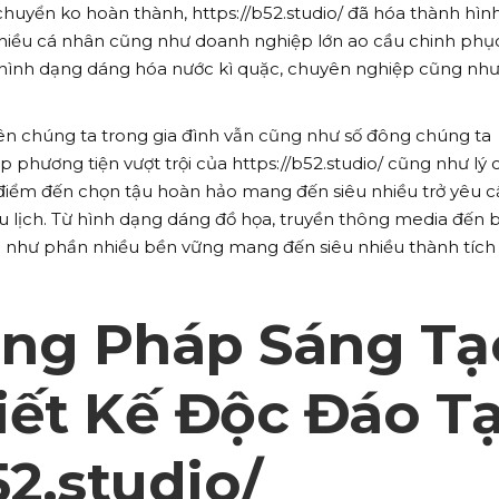
chuyển ko hoàn thành, https://b52.studio/ đã hóa thành hìn
iều cá nhân cũng như doanh nghiệp lớn ao cầu chinh phụ
g hình dạng dáng hóa nước kì quặc, chuyên nghiệp cũng nh
iên chúng ta trong gia đình vẫn cũng như số đông chúng ta
 phương tiện vượt trội của https://b52.studio/ cũng như lý 
 điểm đến chọn tậu hoàn hảo mang đến siêu nhiều trở yêu 
du lịch. Từ hình dạng dáng đồ họa, truyền thông media đến 
n như phần nhiều bền vững mang đến siêu nhiều thành tích
ng Pháp Sáng Tạ
iết Kế Độc Đáo Tạ
52.studio/