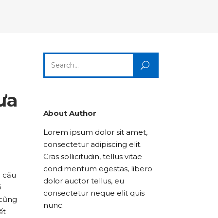
Columns
Dropcaps
Icon With Text
Title & Subtitle
Custom Font
Highlights
Lists
Dropcaps
Icon With Text
Title & Subtitle
Search
Highlights
Lists
for:
Icon With Text
Title & Subtitle
ưa
Lists
About Author
Lorem ipsum dolor sit amet,
Title & Subtitle
consectetur adipiscing elit.
Cras sollicitudin, tellus vitae
condimentum egestas, libero
u cầu
dolor auctor tellus, eu
ố
consectetur neque elit quis
 cũng
nunc.
ết