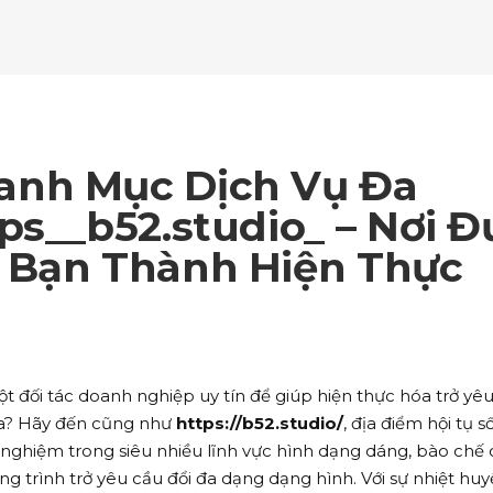
ockquote
Counters
ll To Action
Pie Charts
ogle Maps
Testimonials
parators
Video Button
ttons
Horizontal Progress Bars
ntact Form
Blog List Shortcode
age Gallery
Client Carousel
ll To Action
Pie Charts
ogle Maps
Testimonials
parators
Video Button
ntact Form
Blog List Shortcode
age Gallery
Client Carousel
anh Mục Dịch Vụ Đa
ogle Maps
Testimonials
parators
Video Button
ps__b52.studio_ – Nơi Đ
 Bạn Thành Hiện Thực
age Gallery
Client Carousel
parators
Video Button
 đối tác doanh nghiệp uy tín để giúp hiện thực hóa trở yê
ta? Hãy đến cũng như
https://b52.studio/
, địa điểm hội tụ s
nghiệm trong siêu nhiều lĩnh vực hình dạng dáng, bào chế
ng trình trở yêu cầu đổi đa dạng dạng hình. Với sự nhiệt huy