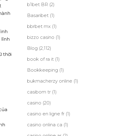
b1bet BR
(2)
t
thành
Basaribet
(1)
bbrbet mx
(1)
hình
bizzo casino
(1)
 lĩnh
Blog
(2,112)
 thời
book of ra it
(1)
Bookkeeping
(1)
bukmacherzy online
(1)
casibom tr
(1)
casino
(20)
 của
casino en ligne fr
(1)
ình
casino onlina ca
(1)
casino online ar
(2)