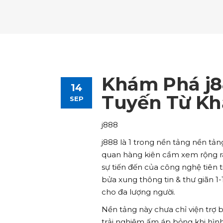
Tours List
Bl
Destinations Masonry
Ca
Advanced Link Section
Go
Team List
Se
Tours Filters
Bu
Destinations Grid
Co
Banner
Im
Destinations Masonry
Ca
Advanced Link Section
Go
Team List
Se
Destinations Grid
Co
Banner
Im
Khám Phá j8
14
Advanced Link Section
Go
Team List
Se
Tuyến Từ Kh
SEP
Banner
Im
j888
Team List
Se
j888 là 1 trong nền tảng nền tảng
quan hàng kiên cầm xem rộng rãi
sự tiến đến của công nghệ tiên t
bửa xung thông tin & thư giãn 1-1
cho đa lượng người.
Nền tảng này chưa chỉ viện trợ
trải nghiệm ấm áp bỏng khi hìn