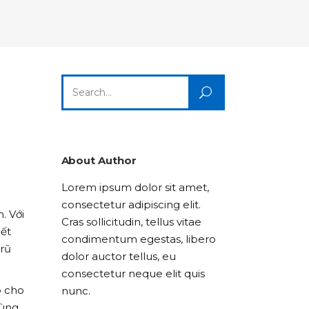
Columns
Dropcaps
Icon With Text
Title & Subtitle
Custom Font
Highlights
Lists
Dropcaps
Icon With Text
Title & Subtitle
Search
Highlights
Lists
for:
Icon With Text
Title & Subtitle
Lists
About Author
Lorem ipsum dolor sit amet,
Title & Subtitle
m
consectetur adipiscing elit.
. Với
Cras sollicitudin, tellus vitae
iết
condimentum egestas, libero
 rũ
dolor auctor tellus, eu
consectetur neque elit quis
ó cho
nunc.
Cùng