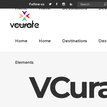
Search
Follow us
for:
Home
Home
Destinations
Des
Elements
Tours Carousel
Ac
Home
Home
Destinations
Des
Tours List
Bl
Tours Carousel
Ac
Tours Filters
Bu
Elements
Tours List
Bl
VCur
Destinations Masonry
Ca
Tours Carousel
Ac
Tours Filters
Bu
Destinations Grid
Co
Tours List
Bl
Destinations Masonry
Ca
Advanced Link Section
Go
Tours Carousel
Ac
Tours Filters
Bu
Destinations Grid
Co
Banner
Im