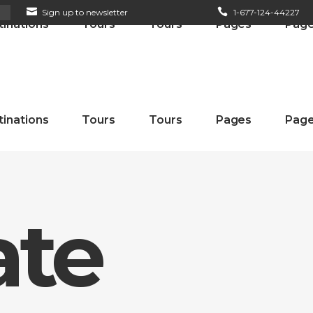
Sign up to newsletter
1-677-124-44227
tinations
Tours
Tours
Pages
Pag
cordions
Countdown
tinations
Tours
Tours
Pages
Pag
ockquote
Counters
cordions
Countdown
ttons
Horizontal Progress Bars
ockquote
Counters
ate
ll To Action
Pie Charts
cordions
Countdown
ttons
Horizontal Progress Bars
ntact Form
Blog List Shortcode
ockquote
Counters
ll To Action
Pie Charts
ogle Maps
Testimonials
cordions
Countdown
ttons
Horizontal Progress Bars
ntact Form
Blog List Shortcode
age Gallery
Client Carousel