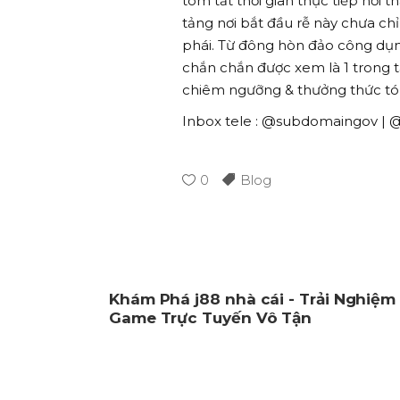
tóm tắt thời gian thực tiếp nối 
tảng nơi bắt đầu rễ này chưa ch
phái. Từ đông hòn đảo công dụng
chắn chắn được xem là 1 trong 
chiêm ngưỡng & thưởng thức tóm
Inbox tele : @subdomaingov |
0
Blog
Khám Phá j88 nhà cái - Trải Nghiệm
Game Trực Tuyến Vô Tận