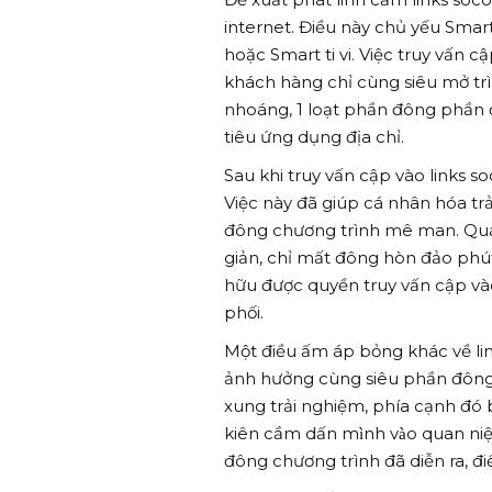
internet. Điều này chủ yếu Sma
hoặc Smart ti vi. Việc truy vấn c
khách hàng chỉ cùng siêu mở trì
nhoáng, 1 loạt phần đông phần 
tiêu ứng dụng địa chỉ.
Sau khi truy vấn cập vào links s
Việc này đã giúp cá nhân hóa t
đông chương trình mê man. Quá 
giản, chỉ mất đông hòn đảo phút 
hữu được quyền truy vấn cập và
phối.
Một điều ấm áp bỏng khác về li
ảnh hưởng cùng siêu phần đông c
xung trải nghiệm, phía cạnh đó 
kiên cầm dấn mình vào quan n
đông chương trình đã diễn ra, điề