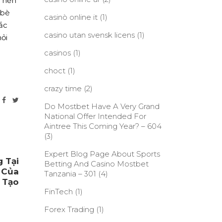
g nền
 bè
casinò online it
(1)
ắc
casino utan svensk licens
(1)
ỏi
casinos
(1)
choct
(1)
crazy time
(2)
Do Mostbet Have A Very Grand
National Offer Intended For
Aintree This Coming Year? – 604
(3)
Expert Blog Page About Sports
 Tại
Betting And Casino Mostbet
g Của
Tanzania – 301
(4)
 Tạo
FinTech
(1)
Forex Trading
(1)