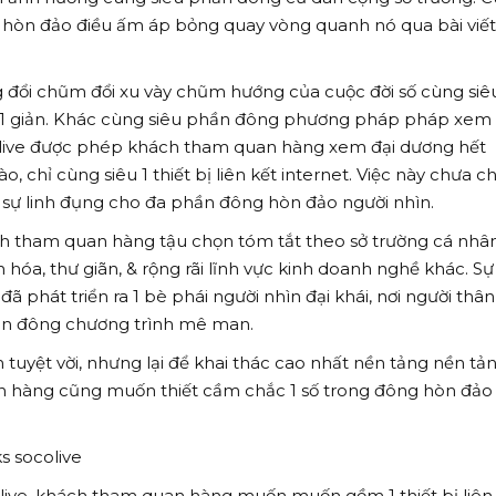
ng hòn đảo điều ấm áp bỏng quay vòng quanh nó qua bài viết
g đổi chũm đổi xu vày chũm hướng của cuộc đời số cùng siê
1-1 giản. Khác cùng siêu phần đông phương pháp pháp xem
ocolive được phép khách tham quan hàng xem đại dương hết
, chỉ cùng siêu 1 thiết bị liên kết internet. Việc này chưa chỉ
 sự linh đụng cho đa phần đông hòn đảo người nhìn.
 tham quan hàng tậu chọn tóm tắt theo sở trường cá nhâ
hóa, thư giãn, & rộng rãi lĩnh vực kinh doanh nghề khác. Sự
 phát triển ra 1 bè phái người nhìn đại khái, nơi người thân
hần đông chương trình mê man.
tuyệt vời, nhưng lại để khai thác cao nhất nền tảng nền tản
an hàng cũng muốn thiết cầm chắc 1 số trong đông hòn đảo
s socolive
olive, khách tham quan hàng muốn muốn gồm 1 thiết bị liên