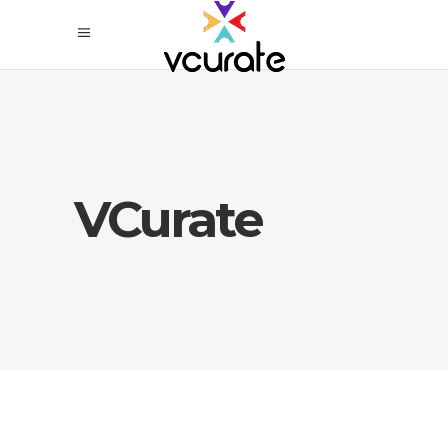
VCurate