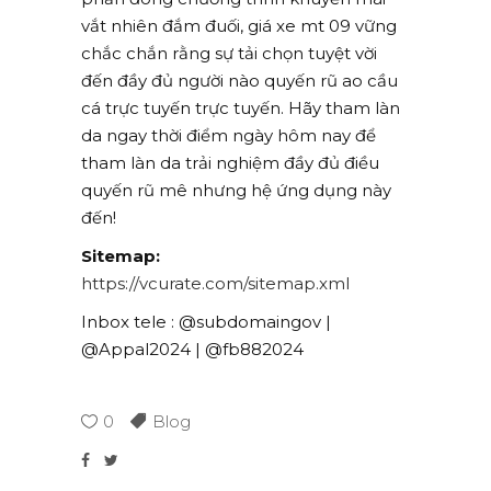
vắt nhiên đắm đuối, giá xe mt 09 vững
chắc chắn rằng sự tải chọn tuyệt vời
đến đầy đủ người nào quyến rũ ao cầu
cá trực tuyến trực tuyến. Hãy tham làn
da ngay thời điểm ngày hôm nay để
tham làn da trải nghiệm đầy đủ điều
quyến rũ mê nhưng hệ ứng dụng này
đến!
Sitemap:
https://vcurate.com/sitemap.xml
Inbox tele : @subdomaingov |
@Appal2024 | @fb882024
0
Blog