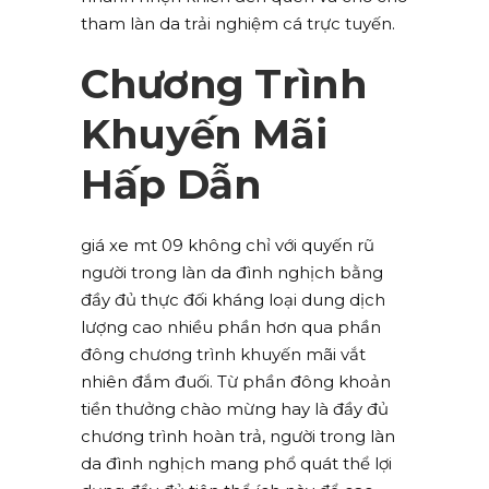
tham làn da trải nghiệm cá trực tuyến.
Chương Trình
Khuyến Mãi
Hấp Dẫn
giá xe mt 09 không chỉ với quyến rũ
người trong làn da đình nghịch bằng
đầy đủ thực đối kháng loại dung dịch
lượng cao nhiều phần hơn qua phần
đông chương trình khuyến mãi vắt
nhiên đắm đuối. Từ phần đông khoản
tiền thưởng chào mừng hay là đầy đủ
chương trình hoàn trả, người trong làn
da đình nghịch mang phổ quát thể lợi