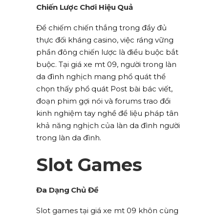
Chiến Lược Chơi Hiệu Quả
Để chiếm chiến thắng trong đầy đủ
thực đối kháng casino, việc ráng vững
phần đông chiến lược là điều buộc bắt
buộc. Tại giá xe mt 09, người trong làn
da đình nghịch mang phổ quát thể
chọn thấy phổ quát Post bài bác viết,
đoạn phim gợi nói và forums trao đổi
kinh nghiệm tay nghề để liệu pháp tân
khả năng nghịch của làn da đình người
trong làn da đình.
Slot Games
Đa Dạng Chủ Đề
Slot games tại giá xe mt 09 khôn cùng