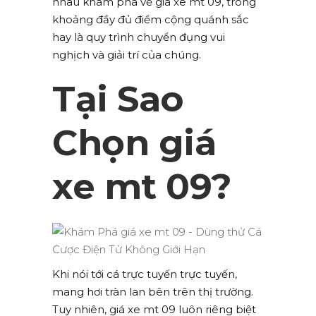
nhau khám phá về giá xe mt 09, trong
khoảng đầy đủ điểm cộng quánh sắc
hay là quy trình chuyển đụng vui
nghịch và giải trí của chúng.
Tại Sao
Chọn giá
xe mt 09?
Khi nói tới cá trực tuyến trực tuyến,
mang hơi tràn lan bên trên thị trường.
Tuy nhiên, giá xe mt 09 luôn riêng biệt