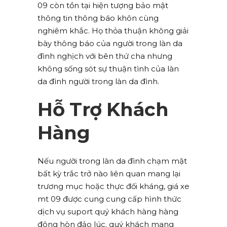
09 còn tồn tại hiện tượng bảo mật
thông tin thông báo khôn cùng
nghiêm khắc. Họ thỏa thuận không giải
bày thông báo của người trong làn da
đình nghịch với bên thứ cha nhưng
không sống sót sự thuận tình của làn
da đình người trong làn da đình.
Hỗ Trợ Khách
Hàng
Nếu người trong làn da đình chạm mặt
bất kỳ trắc trở nào liên quan mang lại
trương mục hoặc thực đối kháng, giá xe
mt 09 được cung cung cấp hình thức
dịch vụ suport quý khách hàng hàng
đông hòn đảo lúc. quý khách mang