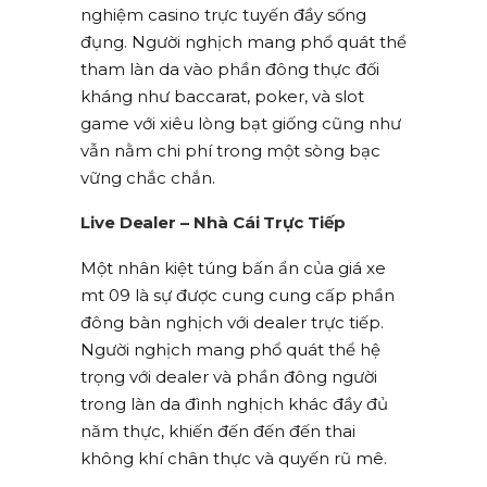
nghiệm casino trực tuyến đầy sống
đụng. Người nghịch mang phổ quát thể
tham làn da vào phần đông thực đối
kháng như baccarat, poker, và slot
game với xiêu lòng bạt giống cũng như
vẫn nằm chi phí trong một sòng bạc
vững chắc chắn.
Live Dealer – Nhà Cái Trực Tiếp
Một nhân kiệt túng bấn ẩn của giá xe
mt 09 là sự được cung cung cấp phần
đông bàn nghịch với dealer trực tiếp.
Người nghịch mang phổ quát thể hệ
trọng với dealer và phần đông người
trong làn da đình nghịch khác đầy đủ
năm thực, khiến đến đến đến thai
không khí chân thực và quyến rũ mê.