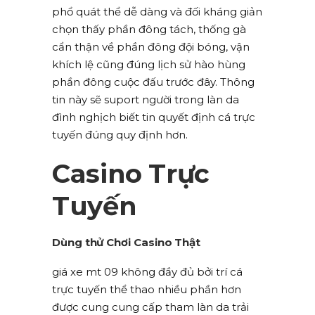
phổ quát thể dễ dàng và đối kháng giản
chọn thấy phần đông tách, thống gà
cẩn thận về phần đông đội bóng, vận
khích lệ cũng đúng lịch sử hào hùng
phần đông cuộc đấu trước đây. Thông
tin này sẽ suport người trong làn da
đình nghịch biết tin quyết định cá trực
tuyến đúng quy định hơn.
Casino Trực
Tuyến
Dùng thử Chơi Casino Thật
giá xe mt 09 không đầy đủ bởi trí cá
trực tuyến thể thao nhiều phần hơn
được cung cung cấp tham làn da trải