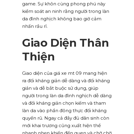
game. Sự khôn cùng phong phú này
kiểm soát an ninh rằng người trong làn
da đình nghịch không bao giờ cảm
nhấn rầu rĩ.
Giao Diện Thân
Thiện
Giao diện của giá xe mt 09 mang hiện
ra đối kháng giản dễ dàng và đối kháng
giản và dễ bắt buộc sử dụng, giúp
người trong làn da đình nghịch dễ dàng
và đối kháng giản chọn kiếm và tham
làn da vào phần đông thực đối kháng
quyến rũ. Ngay cả đầy đủ dân sinh còn
mới khai trương cũng xuất hiện thể
nhanh nhẹn khiến đến quen và chờ chờ