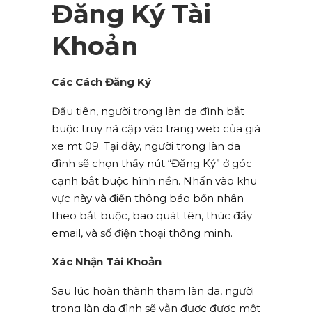
Đăng Ký Tài
Khoản
Các Cách Đăng Ký
Đầu tiên, người trong làn da đình bắt
buộc truy nã cập vào trang web của giá
xe mt 09. Tại đây, người trong làn da
đình sẽ chọn thấy nút “Đăng Ký” ở góc
cạnh bắt buộc hình nền. Nhấn vào khu
vực này và điền thông báo bốn nhân
theo bắt buộc, bao quát tên, thúc đẩy
email, và số điện thoại thông minh.
Xác Nhận Tài Khoản
Sau lúc hoàn thành tham làn da, người
trong làn da đình sẽ vẫn được được một