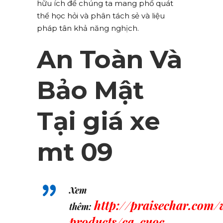
hữu ích để chúng ta mang phổ quát
thể học hỏi và phân tách sẻ và liệu
pháp tân khả năng nghịch.
An Toàn Và
Bảo Mật
Tại giá xe
mt 09
Xem
http://praisechar.com/
thêm:
products/ca-cuoc-