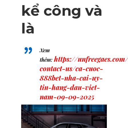
kể công và
là
Xem
https://unfreegaes.com
thêm:
contact-us/ca-cuoc-
888bet-nha-cai-uy-
tin-hang-dau-viet-
nam-09-09-2025