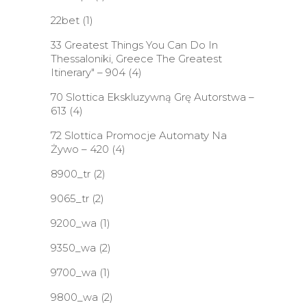
22bet
(1)
33 Greatest Things You Can Do In
Thessaloniki, Greece The Greatest
Itinerary" – 904
(4)
70 Slottica Ekskluzywną Grę Autorstwa –
613
(4)
72 Slottica Promocje Automaty Na
Żywo – 420
(4)
8900_tr
(2)
9065_tr
(2)
9200_wa
(1)
9350_wa
(2)
9700_wa
(1)
9800_wa
(2)