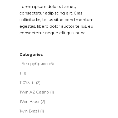
Lorem ipsum dolor sit amet,
consectetur adipiscing elit. Cras
sollicitudin, tellus vitae condimentum
egestas, libero dolor auctor tellus, eu
consectetur neque elit quis nunc.
Categories
! Без рубрики
(6)
1
(1)
11075_tr
(2)
1Win AZ Casino
(1)
1Win Brasil
(2)
1win Brazil
(1)