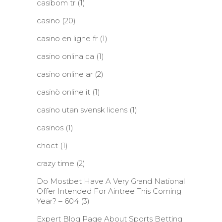
casibom tr
(1)
casino
(20)
casino en ligne fr
(1)
casino onlina ca
(1)
casino online ar
(2)
casinò online it
(1)
casino utan svensk licens
(1)
casinos
(1)
choct
(1)
crazy time
(2)
Do Mostbet Have A Very Grand National
Offer Intended For Aintree This Coming
Year? – 604
(3)
Expert Blog Page About Sports Betting