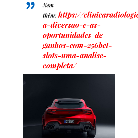
Xem
https://clinicaradiolo
thêm:
a-diversao-e-as-
oportunidades-de-
ganhos-com-256bet-
slots-uma-analise-
completa/