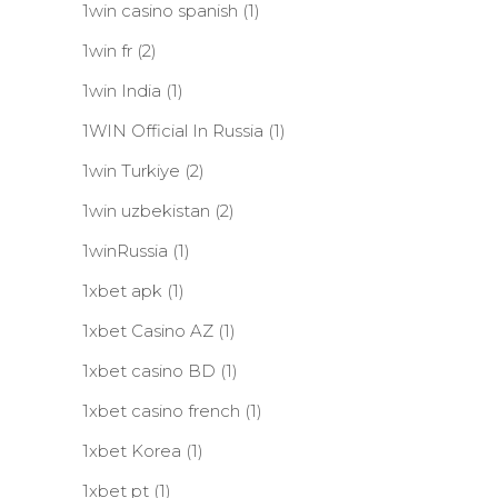
1win casino spanish
(1)
1win fr
(2)
1win India
(1)
1WIN Official In Russia
(1)
1win Turkiye
(2)
1win uzbekistan
(2)
1winRussia
(1)
1xbet apk
(1)
1xbet Casino AZ
(1)
1xbet casino BD
(1)
1xbet casino french
(1)
1xbet Korea
(1)
1xbet pt
(1)