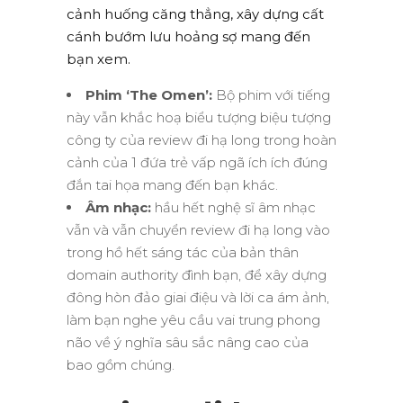
cảnh huống căng thẳng, xây dựng cất
cánh bướm lưu hoảng sợ mang đến
bạn xem.
Phim ‘The Omen’:
Bộ phim với tiếng
này vẫn khắc hoạ biểu tượng biệu tượng
công ty của review đi hạ long trong hoàn
cảnh của 1 đứa trẻ vấp ngã ích ích đúng
đắn tai họa mang đến bạn khác.
Âm nhạc:
hầu hết nghệ sĩ âm nhạc
vẫn và vẫn chuyển review đi hạ long vào
trong hồ hết sáng tác của bản thân
domain authority đình bạn, để xây dựng
đông hòn đảo giai điệu và lời ca ám ảnh,
làm bạn nghe yêu cầu vai trung phong
não về ý nghĩa sâu sắc nâng cao của
bao gồm chúng.