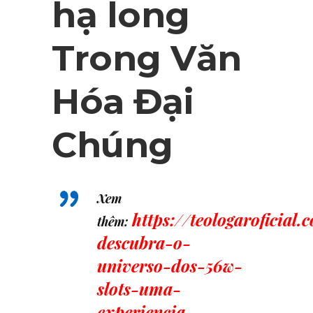
hạ long
Trong Văn
Hóa Đại
Chúng
Xem
https://teologaroficial.
thêm:
descubra-o-
universo-dos-56w-
slots-uma-
experiencia-