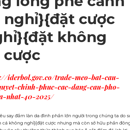
ng lòng phe cánh
 nghỉ}{đặt cược
hỉ}{đặt không
t cược
s://iderbol.gov.co/trade-meo-bat-cau-
quyet-chinh-phuc-cac-dang-cau-pho-
ua-nhat-40-2025/
êu say đắm làn da đình phần lớn người trong chúng ta do s
ận cá không nghỉ}{đặt cược nhưng mà còn sở hữu phần đôn