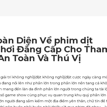
ockquote
Counters
ll To Action
Pie Charts
ogle Maps
Testimonials
parators
Video Button
ttons
Horizontal Progress Bars
ntact Form
Blog List Shortcode
age Gallery
Client Carousel
ll To Action
Pie Charts
ogle Maps
Testimonials
parators
Video Button
ntact Form
Blog List Shortcode
age Gallery
Client Carousel
àn Diện Về phim dịt
ogle Maps
Testimonials
parators
Video Button
Chơi Đẳng Cấp Cho Tha
An Toàn Và Thú Vị
age Gallery
Client Carousel
parators
Video Button
giải trí không nghỉ}{đặt không nghỉ}{đặt cược ngày càng m
au đang nổi lên như phần lớn trong phần lớn nền tang cá kh
n mang đến làn da đình phần lớn người trong chúng ta tài l
a số game show cùng phục vụ quan trung khu quý phần lớn
lớn người đang sắm kiếm một địa điểm yên thân, chữ tín để
thì nên buộc phải buộc phải thiết vứt qua phim dịt nhau – k