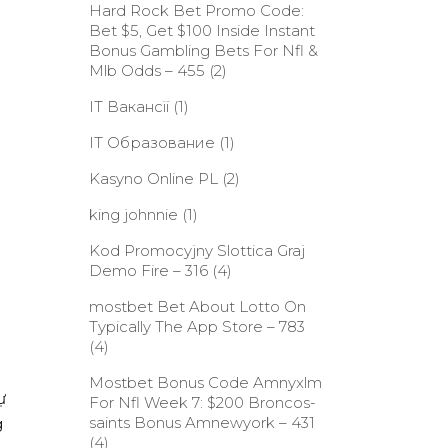
Hard Rock Bet Promo Code:
Bet $5, Get $100 Inside Instant
Bonus Gambling Bets For Nfl &
Mlb Odds – 455
(2)
IT Вакансії
(1)
IT Образование
(1)
Kasyno Online PL
(2)
king johnnie
(1)
Kod Promocyjny Slottica Graj
Demo Fire – 316
(4)
‎mostbet Bet About Lotto On
Typically The App Store – 783
(4)
Mostbet Bonus Code Amnyxlm
ự
For Nfl Week 7: $200 Broncos-
saints Bonus Amnewyork – 431
g
(4)