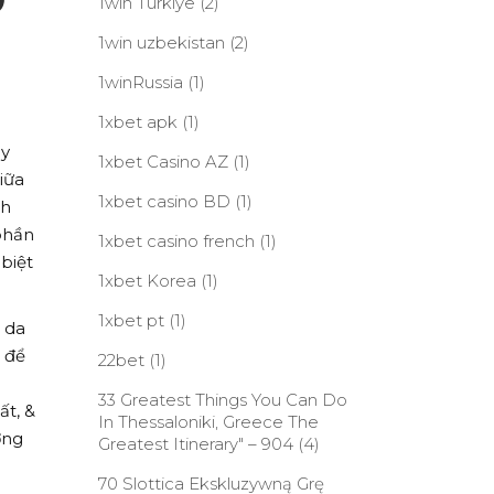
1win Turkiye
(2)
1win uzbekistan
(2)
1winRussia
(1)
1xbet apk
(1)
ày
1xbet Casino AZ
(1)
iữa
1xbet casino BD
(1)
nh
phần
1xbet casino french
(1)
biệt
1xbet Korea
(1)
1xbet pt
(1)
 da
 để
22bet
(1)
33 Greatest Things You Can Do
ất, &
In Thessaloniki, Greece The
ợng
Greatest Itinerary" – 904
(4)
70 Slottica Ekskluzywną Grę