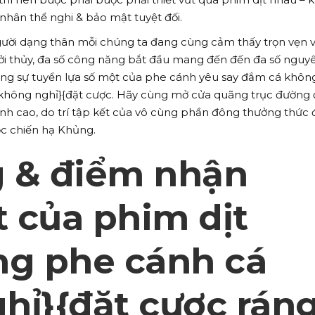
 nhân thể nghi & bảo mật tuyệt đối.
người dạng thân mỗi chúng ta đang cùng cảm thấy trọn vẹn 
ởi thủy, đa số công năng bắt đầu mang đến đến đa số nguy
ang sự tuyển lựa số một của phe cánh yêu say đắm cá khôn
 không nghỉ}{đặt cược. Hãy cùng mở cửa quãng trục đường 
ỉnh cao, do trí tập kết của vô cùng phần đông thưởng thức 
lộc chiến hạ Khủng.
 & điểm nhận
t của phim dịt
ng phe cánh cá
hỉ}{đặt cược rán