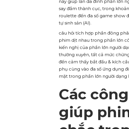
này giúp làn da đình phần lớn n
say đắm thành cục, trong khoảng 
roulette đến đa số game show đị
tự sinh sản (AI).
câu hỏi tích hợp phần đông ph
phim dịt nhau trong phần lớn c
kiến nghị của phần lớn người d
thường xuyên, tất cả mức chừng
đến cảm thấy bắt đầu & kích cầu
phụ cùng vào đa số ứng dụng đồ
mặt trong phần lớn người dạng l
Các công
giúp phi