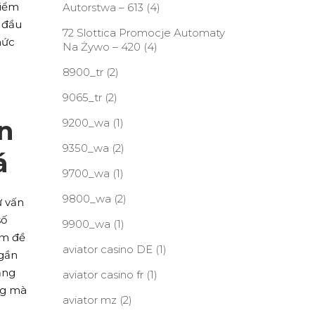
điểm
Autorstwa – 613
(4)
i đầu
72 Slottica Promocje Automaty
hức
Na Żywo – 420
(4)
8900_tr
(2)
9065_tr
(2)
n
9200_wa
(1)
9350_wa
(2)
á
9700_wa
(1)
9800_wa
(2)
ự vấn
số
9900_wa
(1)
ảm đề
aviator casino DE
(1)
 gần
ăng
aviator casino fr
(1)
ng mà
aviator mz
(2)