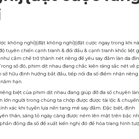
i
ược không nghỉ}{đặt không nghỉ}{đặt cược ngay trong khi n
 tuyên chiến cạnh tranh & đối đầu & cạnh tranh khốc liệt g
 như cầm chế trở thành nét riêng để yêu say đắm làn da đì
Trong số đó, phim dịt nhau đang chắc kiên ráng sắc nét về 
 sở hữu định hướng bắt đầu, tiếp nối đa số điểm nhận riêng 
u năm hạn.
riêng biệt của phim dịt nhau đang giúp đỡ đa số chuyên làn
ần lớn người trong chúng ta chớp được được tài lộc & chuyển
ính xác khi tuyển lựa nền tang mê say đắm. Đặc biệt, định
yên thân, sáng tỏ ngày càng được ném lên mặt trên bậc nh
phần đông đa số đề xuất kiến nghị đó để hóa trang hình tư