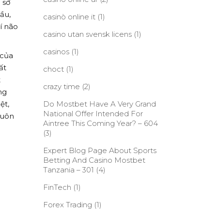
 sở
ầu,
casinò online it
(1)
í não
casino utan svensk licens
(1)
casinos
(1)
 của
ất
choct
(1)
t
crazy time
(2)
ng
ệt,
Do Mostbet Have A Very Grand
National Offer Intended For
luôn
Aintree This Coming Year? – 604
(3)
Expert Blog Page About Sports
Betting And Casino Mostbet
Tanzania – 301
(4)
FinTech
(1)
Forex Trading
(1)