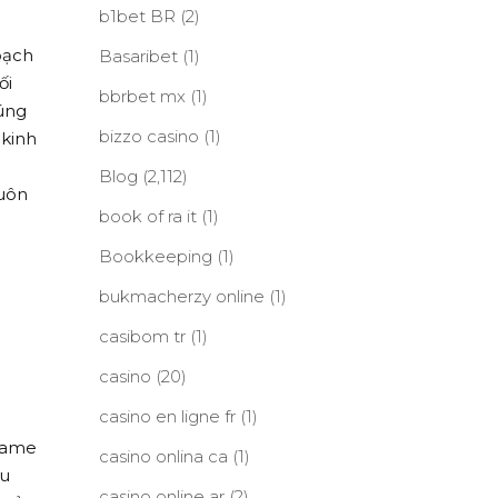
b1bet BR
(2)
oạch
Basaribet
(1)
ối
bbrbet mx
(1)
húng
bizzo casino
(1)
 kinh
Blog
(2,112)
luôn
book of ra it
(1)
Bookkeeping
(1)
bukmacherzy online
(1)
casibom tr
(1)
casino
(20)
casino en ligne fr
(1)
 game
casino onlina ca
(1)
ều
casino online ar
(2)