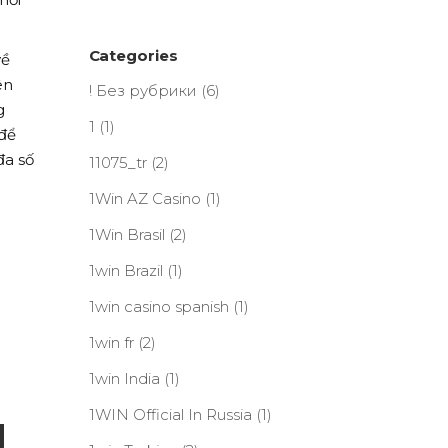
Categories
về
ên
! Без рубрики
(6)
g
1
(1)
để
đa số
11075_tr
(2)
1Win AZ Casino
(1)
1Win Brasil
(2)
1win Brazil
(1)
1win casino spanish
(1)
1win fr
(2)
1win India
(1)
g
1WIN Official In Russia
(1)