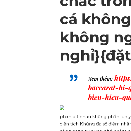
chắc tro
cá không
không ng
nghỉ}{đặ
http
Xem thêm:
baccarat-bi-
bien-hieu-q
phim dịt nhau không phần lớn y
diện tích Khủng đa số điểm nh