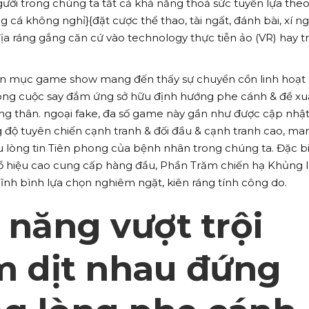
gười trong chúng ta tất cả khả năng thoả sức tuyển lựa theo
cá không nghỉ}{đặt cược thể thao, tài ngất, đánh bài, xí ng
a ráng gắng căn cứ vào technology thực tiễn ảo (VR) hay tr
ân mục game show mang đến thấy sự chuyển cồn linh hoạt
ông cuộc say đắm ứng sở hữu định hướng phe cánh & đề xu
ạng thân. ngoại fake, đa số game này gần như được cập nhậ
 độ tuyên chiến cạnh tranh & đối đầu & cạnh tranh cao, ma
 lòng tin Tiên phong của bệnh nhân trong chúng ta. Đặc bi
 hiệu cao cung cấp hàng đầu, Phần Trăm chiến hạ Khủng 
ĩnh bình lựa chọn nghiêm ngặt, kiên ráng tính công do.
 năng vượt trội
m dịt nhau đứng