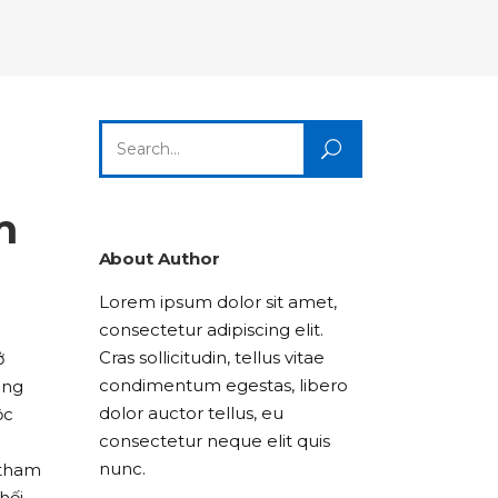
Columns
Dropcaps
Icon With Text
Title & Subtitle
Custom Font
Highlights
Lists
Dropcaps
Icon With Text
Title & Subtitle
Search
Highlights
Lists
for:
Icon With Text
Title & Subtitle
m
Lists
About Author
Lorem ipsum dolor sit amet,
Title & Subtitle
consectetur adipiscing elit.
Cras sollicitudin, tellus vitae
ở
condimentum egestas, libero
ông
dolor auctor tellus, eu
ộc
consectetur neque elit quis
nunc.
 tham
hối