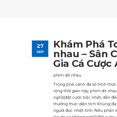
Tours List
Bl
Destinations Masonry
Ca
Advanced Link Section
Go
Team List
Se
Tours Filters
Bu
Destinations Grid
Co
Banner
Im
Destinations Masonry
Ca
Advanced Link Section
Go
Team List
Se
Destinations Grid
Co
Banner
Im
Khám Phá To
27
Advanced Link Section
Go
Team List
Se
nhau – Sân 
SEP
Gia Cá Cược 
Banner
Im
Team List
Se
phim dịt nhau
Trong phe cánh đa số hình thức 
rộng thời gian này, phim dịt nh
nghỉ}{đặt cược bậc nhất, dẫn đế
thưởng thức diện tích Khủng đ
người đọc nhiệt tình. Nếu phần 
làn da cá không nghỉ}{đặt cược, 