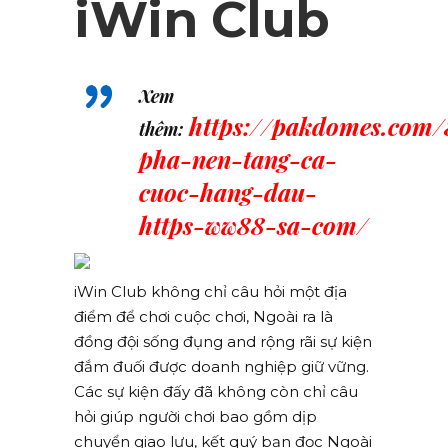
iWin Club
Xem
https://pakdomes.com
thêm:
pha-nen-tang-ca-
cuoc-hang-dau-
https-ww88-sa-com/
iWin Club không chỉ câu hỏi một địa
điểm để chơi cuộc chơi, Ngoài ra là
đồng đội sống đụng and rộng rãi sự kiện
đắm đuối được doanh nghiệp giữ vững.
Các sự kiện đấy đã không còn chỉ câu
hỏi giúp người chơi bao gồm dịp
chuyển giao lưu, kết quý bạn đọc Ngoài