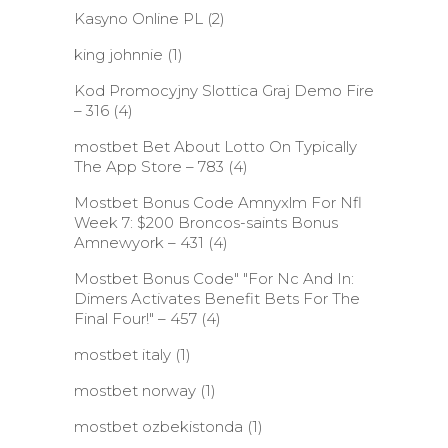
Kasyno Online PL
(2)
king johnnie
(1)
Kod Promocyjny Slottica Graj Demo Fire
– 316
(4)
‎mostbet Bet About Lotto On Typically
The App Store – 783
(4)
Mostbet Bonus Code Amnyxlm For Nfl
Week 7: $200 Broncos-saints Bonus
Amnewyork – 431
(4)
Mostbet Bonus Code" "For Nc And In:
Dimers Activates Benefit Bets For The
Final Four!" – 457
(4)
mostbet italy
(1)
mostbet norway
(1)
mostbet ozbekistonda
(1)