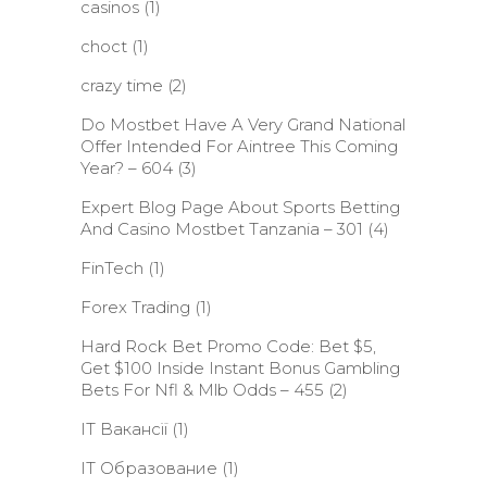
casinos
(1)
choct
(1)
crazy time
(2)
Do Mostbet Have A Very Grand National
Offer Intended For Aintree This Coming
Year? – 604
(3)
Expert Blog Page About Sports Betting
And Casino Mostbet Tanzania – 301
(4)
FinTech
(1)
Forex Trading
(1)
Hard Rock Bet Promo Code: Bet $5,
Get $100 Inside Instant Bonus Gambling
Bets For Nfl & Mlb Odds – 455
(2)
IT Вакансії
(1)
IT Образование
(1)