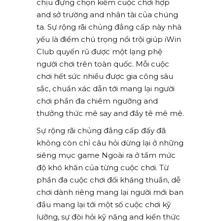
chịu đựng chọn kiếm cuộc chơi hợp
and sở trường and nhân tài của chúng
ta. Sự rộng rãi chủng đẳng cấp này nhà
yếu là điểm chú trọng nổi trội giúp iWin
Club quyến rũ được một lạng phệ
người chơi trên toàn quốc. Mỗi cuộc
chơi hết sức nhiều được gia công sâu
sắc, chuẩn xác dẫn tới mang lại người
chơi phần đa chiêm ngưỡng and
thưởng thức mê say and đầy tê mê mê.
Sự rộng rãi chủng đẳng cấp đấy đã
không còn chỉ câu hỏi dừng lại ở những
siêng mục game Ngoài ra ở tầm mức
độ khó khăn của từng cuộc chơi. Từ
phần đa cuộc chơi đối kháng thuần, dễ
chơi dành riêng mang lại người mới ban
đầu mang lại tới một số cuộc chơi kỹ
lưỡng, sự đòi hỏi kỹ năng and kiến thức