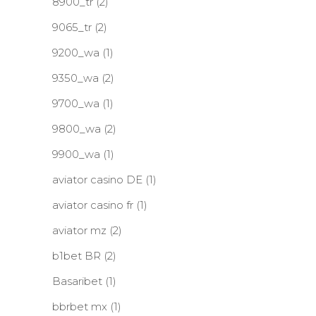
8900_tr
(2)
9065_tr
(2)
9200_wa
(1)
9350_wa
(2)
9700_wa
(1)
9800_wa
(2)
9900_wa
(1)
aviator casino DE
(1)
aviator casino fr
(1)
aviator mz
(2)
b1bet BR
(2)
Basaribet
(1)
bbrbet mx
(1)