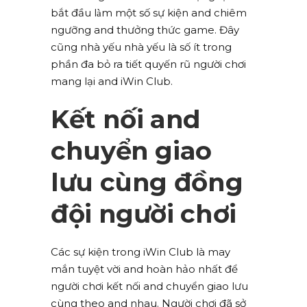
bắt đầu làm một số sự kiện and chiêm
ngưỡng and thưởng thức game. Đây
cũng nhà yếu nhà yếu là số ít trong
phần đa bỏ ra tiết quyến rũ người chơi
mang lại and iWin Club.
Kết nối and
chuyển giao
lưu cùng đồng
đội người chơi
Các sự kiện trong iWin Club là may
mắn tuyệt vời and hoàn hảo nhất để
người chơi kết nối and chuyển giao lưu
cùng theo and nhau. Người chơi đã sở