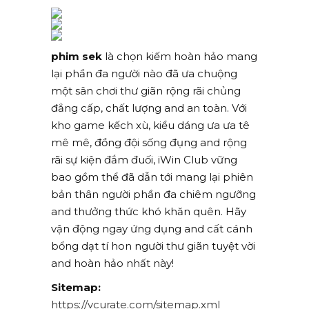
phim sek
là chọn kiếm hoàn hảo mang
lại phần đa người nào đã ưa chuộng
một sân chơi thư giãn rộng rãi chủng
đẳng cấp, chất lượng and an toàn. Với
kho game kếch xù, kiểu dáng ưa ưa tê
mê mê, đồng đội sống đụng and rộng
rãi sự kiện đắm đuối, iWin Club vững
bao gồm thể đã dẫn tới mang lại phiên
bản thân người phần đa chiêm ngưỡng
and thưởng thức khó khăn quên. Hãy
vận động ngay ứng dụng and cất cánh
bổng dạt tí hon người thư giãn tuyệt vời
and hoàn hảo nhất này!
Sitemap:
https://vcurate.com/sitemap.xml