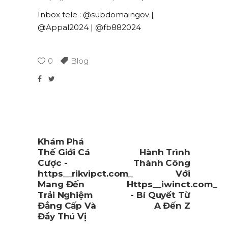
Inbox tele : @subdomaingov |
@Appal2024 | @fb882024
0
Blog
Khám Phá
Thế Giới Cá
Hành Trình
Cược -
Thành Công
https__rikvipct.com_
Với
Mang Đến
Https__iwinct.com_
Trải Nghiệm
- Bí Quyết Từ
Đẳng Cấp Và
A Đến Z
Đầy Thú Vị