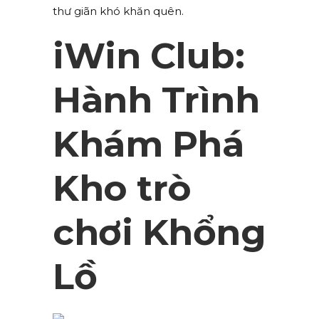
thư giãn khó khăn quên.
iWin Club:
Hành Trình
Khám Phá
Kho trò
chơi Khổng
Lồ