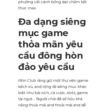
phường cất cánh bổng dạt chấm kết
thúc max.
Đa dạng siêng
mục game
thỏa mãn yêu
cầu đông hòn
đảo yêu cầu
iWin Club ráng giữ một thư viện game
kếch xù, and rộng rãi siêng mục khác
biệt như bài xích, cá cược, slots, game
tài ngút… Người chơi đã sở hữu khả
năng thoải mái and thoải mái and dễ