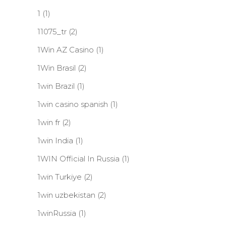
1
(1)
11075_tr
(2)
1Win AZ Casino
(1)
1Win Brasil
(2)
1win Brazil
(1)
1win casino spanish
(1)
1win fr
(2)
1win India
(1)
1WIN Official In Russia
(1)
1win Turkiye
(2)
1win uzbekistan
(2)
1winRussia
(1)