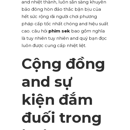
and nhiệt thành, luôn sẵn sàng khuyên
bảo đông hòn đảo thắc bận bịu của
hết sức rộng rãi người chơi phương
pháp cấp tốc nhất chóng and hiệu suất
cao. câu hỏi
phim sek
bao gồm nghĩa
là tuy nhiên tuy nhiên and quý bạn đọc
luôn được cung cấp nhiệt liệt.
Cộng đồng
and sự
kiện đắm
đuối trong