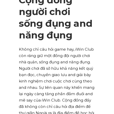
người chơi
sống đụng and
năng đụng
Không chỉ câu hỏi game hay, iWin Club
còn ráng giữ một đồng đội người chơi
nhà quản, sống đụng and năng đụng.
Người chơi đã sở hữu khả năng kết quý
bạn đọc, chuyển giao lưu and giải bày
kinh nghiệm chơi cuộc chơi cùng theo
and nhau. Sự liên quan này khiến mang
lại ngày càng tăng phần đắm đuối and
mê say của iWin Club. Cộng đồng đấy
đã không còn chỉ câu hỏi địa điểm để
thư giãn Ngoài ra là địa điểm để học hỏi