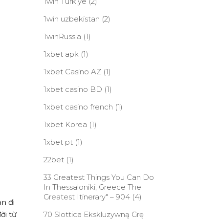
1win Turkiye
(2)
1win uzbekistan
(2)
1winRussia
(1)
1xbet apk
(1)
1xbet Casino AZ
(1)
1xbet casino BD
(1)
1xbet casino french
(1)
1xbet Korea
(1)
1xbet pt
(1)
22bet
(1)
33 Greatest Things You Can Do
In Thessaloniki, Greece The
Greatest Itinerary" – 904
(4)
n đi
ời từ
70 Slottica Ekskluzywną Grę