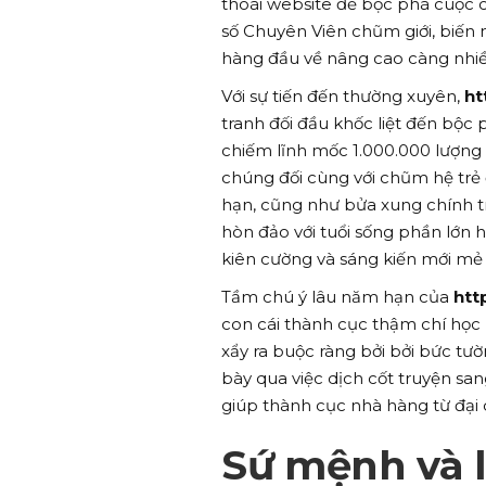
thoái website để bộc phá cuộc c
số Chuyên Viên chũm giới, biến 
hàng đầu về nâng cao càng nhiề
Với sự tiến đến thường xuyên,
ht
tranh đối đầu khốc liệt đến bộc
chiếm lĩnh mốc 1.000.000 lượng
chúng đối cùng với chũm hệ trẻ 
hạn, cũng như bửa xung chính 
hòn đảo với tuổi sống phần lớn
kiên cường và sáng kiến mới mẻ
Tầm chú ý lâu năm hạn của
htt
con cái thành cục thậm chí học
xẩy ra buộc ràng bởi bởi bức tư
bày qua việc dịch cốt truyện sa
giúp thành cục nhà hàng từ đại 
Sứ mệnh và l