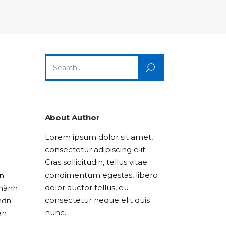
Columns
Dropcaps
Icon With Text
Title & Subtitle
Custom Font
Highlights
Lists
Dropcaps
Icon With Text
Title & Subtitle
Search
Highlights
Lists
for:
Icon With Text
Title & Subtitle
Lists
About Author
Lorem ipsum dolor sit amet,
Title & Subtitle
consectetur adipiscing elit.
Cras sollicitudin, tellus vitae
condimentum egestas, libero
ến
dolor auctor tellus, eu
thành
consectetur neque elit quis
hơn
nunc.
ân