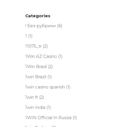
Categories
! Без рубрики
(6)
1
(1)
11075_tr
(2)
1Win AZ Casino
(1)
1Win Brasil
(2)
1win Brazil
(1)
1win casino spanish
(1)
1win fr
(2)
1win India
(1)
1WIN Official In Russia
(1)