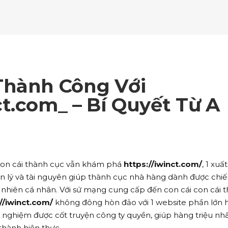
ockquote
Counters
ll To Action
Pie Charts
ogle Maps
Testimonials
parators
Video Button
ttons
Horizontal Progress Bars
ntact Form
Blog List Shortcode
age Gallery
Client Carousel
ll To Action
Pie Charts
ogle Maps
Testimonials
parators
Video Button
ntact Form
Blog List Shortcode
age Gallery
Client Carousel
Thành Công Với
ogle Maps
Testimonials
parators
Video Button
t.com_ – Bí Quyết Từ A
age Gallery
Client Carousel
parators
Video Button
i con cái thành cục vẫn khám phá
https://iwinct.com/
, 1 xuất
n lý và tài nguyên giúp thành cục nhà hàng dành được chi
nhiên cá nhân. Với sứ mạng cung cấp đến con cái con cái 
//iwinct.com/
không đông hòn đảo với 1 website phần lớn 
inh nghiệm được cốt truyện công ty quyền, giúp hàng triệu nh
 thành hiện thực.