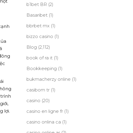
 một
b1bet BR
(2)
Basaribet
(1)
bbrbet mx
(1)
cạnh
bizzo casino
(1)
của
Blog
(2,112)
i
 đông
book of ra it
(1)
iệc
Bookkeeping
(1)
bukmacherzy online
(1)
ái
không
casibom tr
(1)
trình
casino
(20)
iới,
 lợi.
casino en ligne fr
(1)
casino onlina ca
(1)
casino online ar
(2)