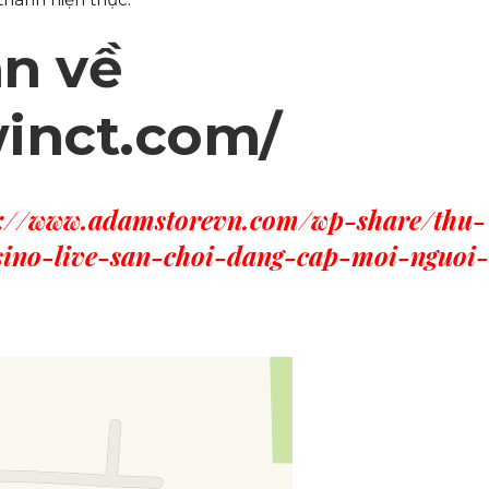
n về
winct.com/
s://www.adamstorevn.com/wp-share/thu-
sino-live-san-choi-dang-cap-moi-nguoi-