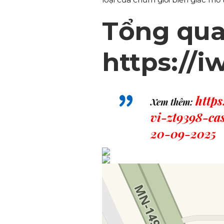
Tổng qua
https://i
http
Xem thêm:
vi-zt9398-ca
20-09-2025