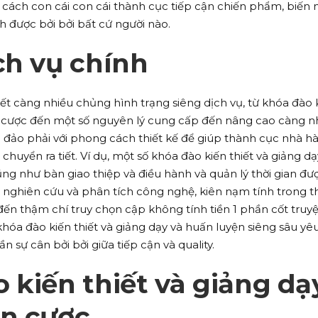
i cách con cái con cái thành cục tiếp cận chiến phẩm, biến 
h được bởi bởi bất cứ người nào.
ch vụ chính
iết càng nhiều chủng hình trạng siêng dịch vụ, từ khóa đào 
ện cược đến một số nguyên lý cung cấp đến nâng cao càng n
đảo phải với phong cách thiết kế để giúp thành cục nhà h
uyển ra tiết. Ví dụ, một số khóa đào kiến thiết và giảng dạ
g như bàn giao thiệp và điều hành và quản lý thời gian đư
à nghiên cứu và phân tích công nghệ, kiên nạm tính trong t
đến thậm chí truy chọn cập không tính tiền 1 phần cốt truyệ
hóa đào kiến thiết và giảng dạy và huấn luyện siêng sâu yê
ần sự cân bởi bởi giữa tiếp cận và quality.
 kiến thiết và giảng dạ
ện cược