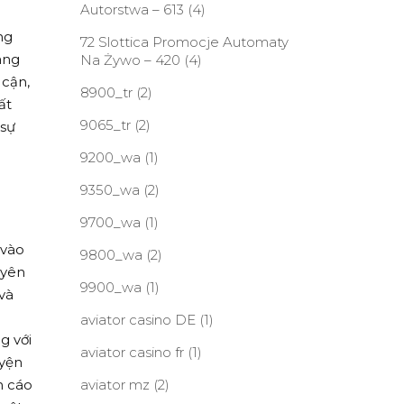
Autorstwa – 613
(4)
ng
72 Slottica Promocje Automaty
àng
Na Żywo – 420
(4)
 cận,
8900_tr
(2)
ất
9065_tr
(2)
 sự
9200_wa
(1)
9350_wa
(2)
9700_wa
(1)
 vào
9800_wa
(2)
uyên
9900_wa
(1)
và
aviator casino DE
(1)
g với
aviator casino fr
(1)
uyện
n cáo
aviator mz
(2)