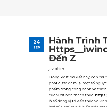
Tours List
Bl
Destinations Masonry
Ca
Advanced Link Section
Go
Team List
Se
Tours Filters
Bu
Destinations Grid
Co
Banner
Im
Destinations Masonry
Ca
Advanced Link Section
Go
Team List
Se
Destinations Grid
Co
Banner
Im
Hành Trình 
24
Advanced Link Section
Go
Team List
Se
Https__iwinc
SEP
Đến Z
Banner
Im
Team List
Se
jav phim
Trong Post bài viết này, con cá
phát cược đem lại một số nguyê
phẩm trong công danh và thiên 
cục vượt bên thách thức,
https:
là số đông vị trí kiến thức và k
loại của chũm giới biến giấc mơ