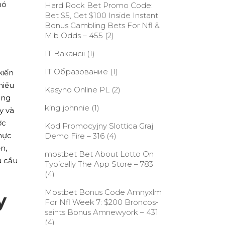
nó
Hard Rock Bet Promo Code:
Bet $5, Get $100 Inside Instant
Bonus Gambling Bets For Nfl &
Mlb Odds – 455
(2)
IT Вакансії
(1)
IT Образование
(1)
kiến
hiều
Kasyno Online PL
(2)
àng
king johnnie
(1)
y và
ợc
Kod Promocyjny Slottica Graj
hực
Demo Fire – 316
(4)
n,
‎mostbet Bet About Lotto On
u cầu
Typically The App Store – 783
(4)
Mostbet Bonus Code Amnyxlm
y
For Nfl Week 7: $200 Broncos-
saints Bonus Amnewyork – 431
(4)