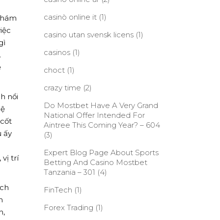
casinò online it
(1)
 khám
iệc
casino utan svensk licens
(1)
gì
casinos
(1)
.
ệ
choct
(1)
crazy time
(2)
h nổi
Do Mostbet Have A Very Grand
hệ
National Offer Intended For
 cốt
Aintree This Coming Year? – 604
u ấy
(3)
Expert Blog Page About Sports
ị trí
Betting And Casino Mostbet
Tanzania – 301
(4)
ích
FinTech
(1)
n
Forex Trading
(1)
h,