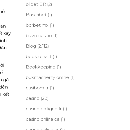
b1bet BR
(2)
mỗi
Basaribet
(1)
bbrbet mx
(1)
 ăn
t xây
bizzo casino
(1)
ính
Blog
(2,112)
ấn
book of ra it
(1)
ời
Bookkeeping
(1)
số
bukmacherzy online
(1)
u gái
tiên
casibom tr
(1)
 kết
casino
(20)
casino en ligne fr
(1)
casino onlina ca
(1)
n
casino online ar
(2)