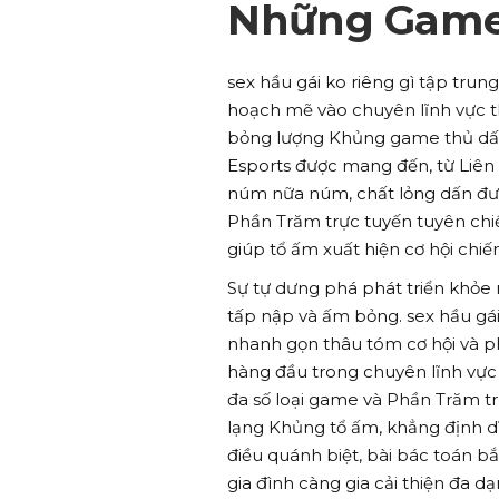
Những Game
sex hầu gái ko riêng gì tập trun
hoạch mẽ vào chuyên lĩnh vực t
bỏng lượng Khủng game thủ dấn
Esports được mang đến, từ Liên
núm nữa núm, chất lỏng dấn đượ
Phần Trăm trực tuyến tuyên chiế
giúp tổ ấm xuất hiện cơ hội chi
Sự tự dưng phá phát triển khỏe
tấp nập và ấm bỏng. sex hầu gái,
nhanh gọn thâu tóm cơ hội và ph
hàng đầu trong chuyên lĩnh vực
đa số loại game và Phần Trăm 
lạng Khủng tổ ấm, khẳng định dĩ
điều quánh biệt, bài bác toán bắ
gia đình càng gia cải thiện đa d