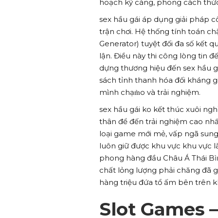
hoạch kỹ càng, phong cách thức
sex hầu gái áp dụng giải pháp 
trận chơi. Hệ thống tính toán
Generator) tuyệt đối đa số kết q
lận. Điều này thi công lòng tin 
dựng thương hiệu đến sex hầu gá
sách tỉnh thanh hóa đối kháng g
mình chạm̀o và trải nghiệm.
sex hầu gái ko kết thúc xuôi ng
thân để đến trải nghiệm cao nhấ
loại game mới mẻ, vấp ngã sun
luôn giữ được khu vực khu vực l
phong hàng đầu Châu Á Thái Bìn
chất lỏng lượng phải chăng đã g
hàng triệu đứa tổ ấm bên trên k
Slot Games – 