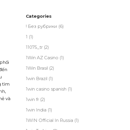
Categories
! Без рубрики
(6)
1
(1)
11075_tr
(2)
1Win AZ Casino
(1)
 phối
1Win Brasil
(2)
 đến
u
1win Brazil
(1)
g tìm
1win casino spanish
(1)
nh,
mẻ và
1win fr
(2)
1win India
(1)
1WIN Official In Russia
(1)