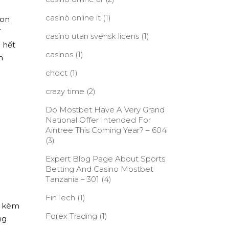
casinò online it
(1)
con
í
casino utan svensk licens
(1)
 hết
casinos
(1)
m
n
choct
(1)
crazy time
(2)
Do Mostbet Have A Very Grand
National Offer Intended For
Aintree This Coming Year? – 604
(3)
Expert Blog Page About Sports
Betting And Casino Mostbet
Tanzania – 301
(4)
FinTech
(1)
i kèm
Forex Trading
(1)
ng