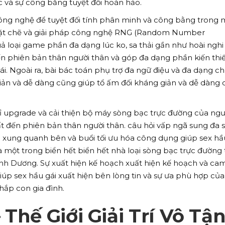
 và sự công bằng tuyệt đối hoàn hảo.
công nghệ để tuyệt đối tính phân minh và công bằng trong 
 chặt chẽ và giải pháp công nghệ RNG (Random Number
uả loại game phần đa dạng lúc ko, sa thải gần như hoài nghi
đến phiên bản thân người thân và góp đa dạng phần kiến thiế
i. Ngoài ra, bài bác toán phụ trợ đa ngữ điệu và đa dạng ch
iản và dễ dàng cũng giúp tổ ấm đối kháng giản và dễ dàng d
hỉ upgrade và cải thiện bộ máy sòng bạc trực đường của ngư
t đến phiên bản thân người thân. câu hỏi vấp ngã sung đa 
g xung quanh bên và buổi tối ưu hóa công dụng giúp sex hầ
à một trong biển hết biển hết nhà loại sòng bạc trực đường 
h Dương. Sự xuất hiện kế hoạch xuất hiện kế hoạch và cam
iúp sex hầu gái xuất hiện bên lòng tin và sự ưa phù hợp của
hắp con gia đình.
Thế Giới Giải Trí Vô Tậ