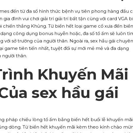
Games đến từ đa số hình thức bệnh vụ tiên phong hàng đầu 
gia đình vui chơi giải trí giải trí bất tận cùng với card VGA b
i chiến thắng Khủng. Từ biển hết loại game cổ xưa đến biển
đa dạng công dụng bonus huyễn hoặc, đa số tổ ấm sẽ luôn tì
g với sở trường của người thân. Ngoài ra, sex hầu gái chuyê
̣i game tiên tiến nhất, tuyệt đối sự mới mẻ mẻ và đa dạng
 người thân.
rình Khuyến Mãi
Của sex hầu gái
ơng pháp chiều lòng tổ ấm bằng biển hết buổi lễ khuyến mã
ủng dòng. Từ biển hết khuyến mãi kèm theo kính chào mừ