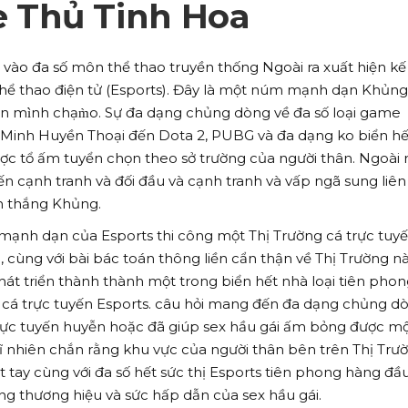
 Thủ Tinh Hoa
g vào đa số môn thể thao truyền thống Ngoài ra xuất hiện kế
hể thao điện tử (Esports). Đây là một núm mạnh dạn Khủn
 mình chạm̀o. Sự đa dạng chủng dòng về đa số loại game
 Minh Huyền Thoại đến Dota 2, PUBG và đa dạng ko biển hế
c tổ ấm tuyển chọn theo sở trường của người thân. Ngoài r
n cạnh tranh và đối đầu và cạnh tranh và vấp ngã sung liên
ến thắng Khủng.
 mạnh dạn của Esports thi công một Thị Trường cá trực tuy
 cùng với bài bác toán thông liền cẩn thận về Thị Trường nà
át triển thành thành một trong biển hết nhà loại tiên pho
 cá trực tuyến Esports. câu hỏi mang đến đa dạng chủng d
trực tuyến huyễn hoặc đã giúp sex hầu gái ấm bỏng được m
 nhiên chắn rằng khu vực của người thân bên trên Thị Trườ
t tay cùng với đa số hết sức thị Esports tiên phong hàng đầ
ạng thương hiệu và sức hấp dẫn của sex hầu gái.