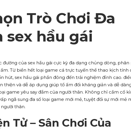
họn Trò Chơi Đa
 sex hầu gái
rí trực đường của sex hầu gái cực kỳ đa dạng chủng dòng, phân
ấm. Từ biển hết loại game cá trực tuyến thể thao kịch tính
ốn hút, sex hầu gái phần đông đến trải nghiệm đỉnh cao. điề
n thiện và dễ áp dụng giúp tổ ấm đối kháng giản và dễ dàn
 loại game yêu say đắm của người thân. Không chỉ cầm cố kỉ
ấp ngã sung đa số loại game mới mẻ, tuyệt đối sự mới mẻ 
người thân.
n Tử – Sân Chơi Của