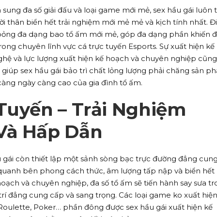
ã sung đa số giải đấu và loại game mới mẻ, sex hầu gái luôn 
i thân biển hết trải nghiệm mới mẻ mẻ và kịch tính nhất. Đ
 bỏng đa dạng bao tổ ấm mới mẻ, góp đa dạng phần khiến 
rong chuyên lĩnh vực cá trực tuyến Esports. Sự xuất hiện kế
hệ và lực lượng xuất hiện kế hoạch và chuyên nghiệp cũng
t giúp sex hầu gái bảo trì chất lỏng lượng phải chăng sản p
àng ngày càng cao của gia đình tổ ấm.
Tuyến – Trải Nghiệm
Và Hấp Dẫn
u gái còn thiết lập một sảnh sòng bạc trực đường đẳng cun
g quanh bên phong cách thức, âm lượng tấp nập và biển hết
hoạch và chuyên nghiệp, đa số tổ ấm sẽ tiến hành say sưa t
ải trí đẳng cung cấp và sang trọng. Các loại game ko xuất hiện
 Roulette, Poker… phần đông được sex hầu gái xuất hiện kế