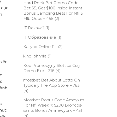
p
Hard Rock Bet Promo Code:
g cực
Bet $5, Get $100 Inside Instant
Bonus Gambling Bets For Nfl &
ấm
Mlb Odds – 455
(2)
IT Вакансії
(1)
IT Образование
(1)
Kasyno Online PL
(2)
king johnnie
(1)
biển
Kod Promocyjny Slottica Graj
Demo Fire – 316
(4)
ặc
‎mostbet Bet About Lotto On
số
Typically The App Store – 783
lành
(4)
Mostbet Bonus Code Amnyxlm
c
For Nfl Week 7: $200 Broncos-
thức
saints Bonus Amnewyork – 431
(4)
 xây