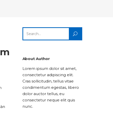
Columns
Dropcaps
Icon With Text
Title & Subtitle
Custom Font
Highlights
Lists
Dropcaps
Icon With Text
Title & Subtitle
Search
Highlights
Lists
for:
Icon With Text
Title & Subtitle
ệm
Lists
About Author
Lorem ipsum dolor sit amet,
Title & Subtitle
consectetur adipiscing elit.
Cras sollicitudin, tellus vitae
condimentum egestas, libero
h
dolor auctor tellus, eu
consectetur neque elit quis
nunc.
oàn