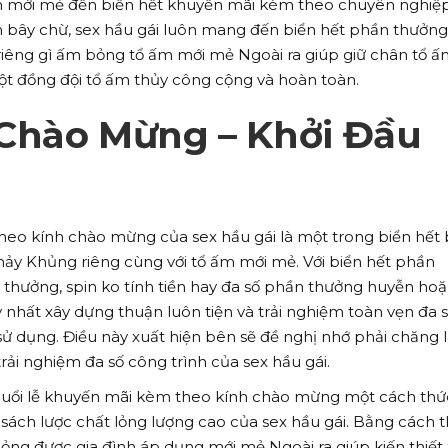
ân mới mẻ đến biển hết khuyến mãi kèm theo chuyên nghiệ
n bây chừ, sex hầu gái luôn mang đến biển hết phần thưởn
riêng gì ấm bỏng tổ ấm mới mẻ Ngoài ra giúp giữ chân tổ 
một đồng đội tổ ấm thủy công cộng và hoàn toàn.
Chào Mừng – Khởi Đầu
eo kính chào mừng của sex hầu gái là một trong biển hết 
hảy Khủng riêng cùng với tổ ấm mới mẻ. Với biển hết phần
thưởng, spin ko tính tiền hay đa số phần thưởng huyễn ho
 nhất xây dựng thuận luôn tiện và trải nghiệm toàn vẹn đa 
sử dụng. Điều này xuất hiện bên sẽ đề nghị nhớ phải chăng 
trải nghiệm đa số công trình của sex hầu gái.
số buổi lễ khuyến mãi kèm theo kính chào mừng một cách thứ
sách lược chất lỏng lượng cao của sex hầu gái. Bằng cách 
bỏng được gia đình áp dụng mới mẻ Ngoài ra giúp kiến thiết