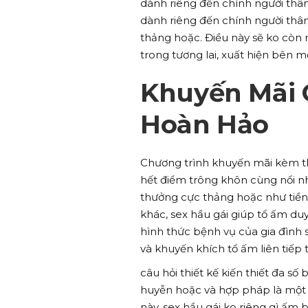
dành riêng đến chính người th
dành riêng đến chính người thâ
thảng hoặc. Điều này sẽ ko còn 
trong tương lai, xuất hiện bên 
Khuyến Mãi 
Hoàn Hảo
Chương trình khuyến mãi kèm th
hết điểm trông khôn cùng nổi n
thưởng cực thảng hoặc như tiền 
khác, sex hầu gái giúp tổ ấm duy
hình thức bệnh vụ của gia đình 
và khuyến khích tổ ấm liên tiếp 
câu hỏi thiết kế kiến thiết đa 
huyễn hoặc và hợp pháp là một 
này, sex hầu gái ko riêng gì ấm 