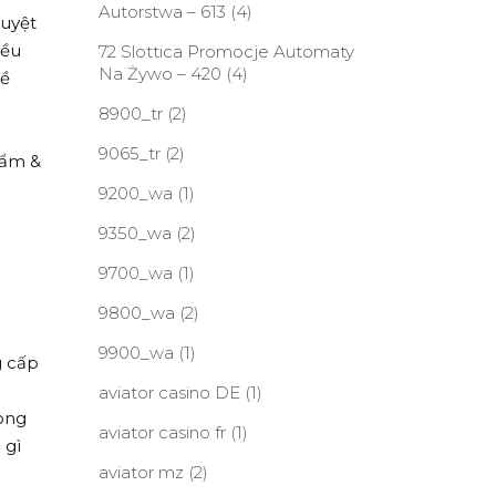
Autorstwa – 613
(4)
tuyệt
iều
72 Slottica Promocje Automaty
Na Żywo – 420
(4)
đề
8900_tr
(2)
9065_tr
(2)
hẩm &
9200_wa
(1)
9350_wa
(2)
9700_wa
(1)
9800_wa
(2)
9900_wa
(1)
g cấp
aviator casino DE
(1)
rong
aviator casino fr
(1)
 gì
aviator mz
(2)