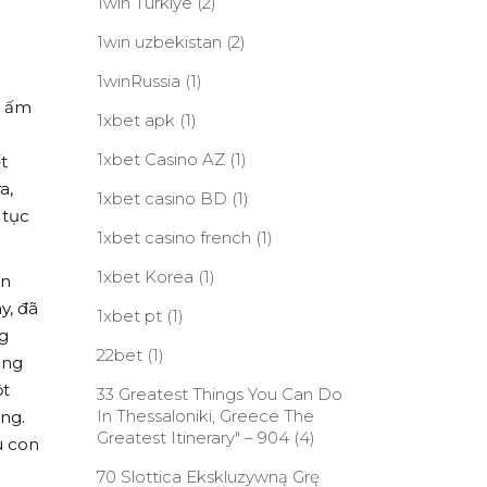
1win Turkiye
(2)
1win uzbekistan
(2)
1winRussia
(1)
g ấm
1xbet apk
(1)
1xbet Casino AZ
(1)
t
a,
1xbet casino BD
(1)
 tục
1xbet casino french
(1)
1xbet Korea
(1)
ến
y, đã
1xbet pt
(1)
ng
22bet
(1)
òng
ột
33 Greatest Things You Can Do
In Thessaloniki, Greece The
ng.
Greatest Itinerary" – 904
(4)
u con
70 Slottica Ekskluzywną Grę