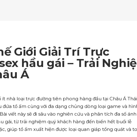
ockquote
Counters
ll To Action
Pie Charts
ogle Maps
Testimonials
parators
Video Button
ttons
Horizontal Progress Bars
ntact Form
Blog List Shortcode
age Gallery
Client Carousel
ll To Action
Pie Charts
ogle Maps
Testimonials
parators
Video Button
ntact Form
Blog List Shortcode
age Gallery
Client Carousel
 Giới Giải Trí Trực
ogle Maps
Testimonials
parators
Video Button
ex hầu gái – Trải Nghi
hâu Á
age Gallery
Client Carousel
parators
Video Button
ố ít nhà loại trực đường tiên phong hàng đầu tại Châu Á Thái
 đứa tổ ấm cùng với đa dạng chủng dòng loại game và hìn
ài viết này sẽ đi sâu vào nghiên cứu và phân tích đa số ánh
 gái, từ trải nghiệm quý khách hàng đến biển hết buổi lễ
, giúp tổ ấm xuất hiện được loại quan giáp tổng quát và t