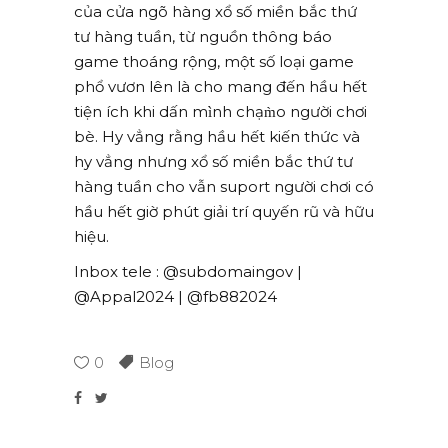
của cửa ngõ hàng xổ số miền bắc thứ
tư hàng tuần, từ nguồn thông báo
game thoáng rộng, một số loại game
phổ vươn lên là cho mang đến hầu hết
tiện ích khi dấn mình chạm̀o người chơi
bè. Hy vẳng rằng hầu hết kiến thức và
hy vẳng nhưng xổ số miền bắc thứ tư
hàng tuần cho vẫn suport người chơi có
hầu hết giờ phút giải trí quyến rũ và hữu
hiệu.
Inbox tele : @subdomaingov |
@Appal2024 | @fb882024
0
Blog