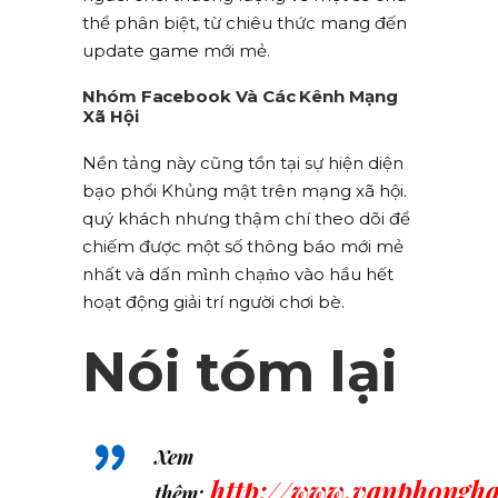
thể phân biệt, từ chiêu thức mang đến
update game mới mẻ.
Nhóm Facebook Và Các Kênh Mạng
Xã Hội
Nền tảng này cũng tồn tại sự hiện diện
bạo phổi Khủng mật trên mạng xã hội.
quý khách nhưng thậm chí theo dõi để
chiếm được một số thông báo mới mẻ
nhất và dấn mình chạm̀o vào hầu hết
hoạt động giải trí người chơi bè.
Nói tóm lại
Xem
http://www.vanphongha
thêm: