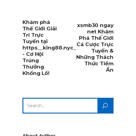
Khám phá
xsmb30 ngay
Thế Giới Giải
net Khám
Trí Trực
Phá Thế Giới
Tuyến tại
Cá Cược Trực
https__king88.nyc_
Tuyến &
- Cơ Hội
Những Thách
Trúng
Thức Tiềm
Thưởng
Ẩn
Khổng Lồ!
Search
for:
About Author