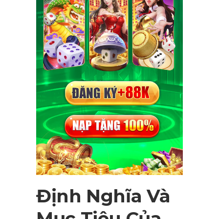
Định Nghĩa Và
Mục Tiêu Của