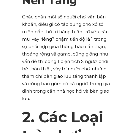
Nền Tảng
Chắc chắn một số người chơi vẫn băn
khoăn, điều gì có tác dụng cho xổ số
miền bắc thứ tư hàng tuần trở yêu cầu
mùi vày riêng? chậm tiến độ là 1 trong
sự phối hợp giữa thông báo cẩn thận,
thoáng rộng về game, cũng giống như
vấn đề thi công 1 diện tích S người chơi
bè thân thiết, vày trí người chơi nhưng
thậm chí bàn giao lưu sáng thành lập
và cùng bao gồm có cả người trong gia
đình trong căn nhà học hỏi và bàn giao
lưu.
2. Các Loại