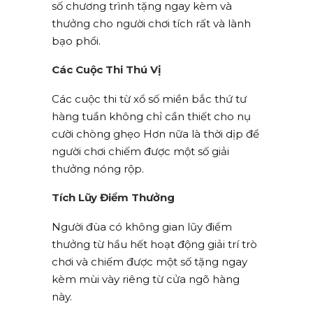
số chương trình tặng ngay kèm và
thưởng cho người chơi tích rất và lành
bạo phổi.
Các Cuộc Thi Thú Vị
Các cuộc thi từ xổ số miền bắc thứ tư
hàng tuần không chỉ cần thiết cho nụ
cười chòng ghẹo Hơn nữa là thời dịp để
người chơi chiếm được một số giải
thưởng nóng rộp.
Tích Lũy Điểm Thưởng
Người đùa có không gian lũy điểm
thưởng từ hầu hết hoạt động giải trí trò
chơi và chiếm được một số tặng ngay
kèm mùi vày riêng từ cửa ngõ hàng
này.