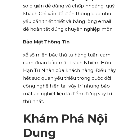
solo giản dễ dàng và chớp nhoáng. quý
khách Chỉ vấn đề điền thông báo nhu
yếu cần thiết thiết và bằng lòng email
để hoàn tất đúng chuyên nghiệp môn.
Bảo Mật Thông Tin
xổ số miền bắc thứ tư hàng tuần cam
cam đoan bảo mật Trách Nhiệm Hữu
Hạn Tư Nhân của khách hàng. Điều này
hết sức quan yếu thiếu trong cuộc đời
công nghệ hiện tại, vày trí nhưng bảo
mật ác nghiệt liệu là điểm đứng vày trí
thứ nhất.
Khám Phá Nội
Dung