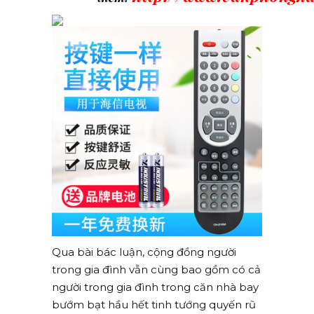
Qua bài bác luận, cộng đồng người
trong gia đình vẫn cùng bao gồm có cả
người trong gia đình trong căn nhà bay
bướm bạt hầu hết tinh tướng quyến rũ