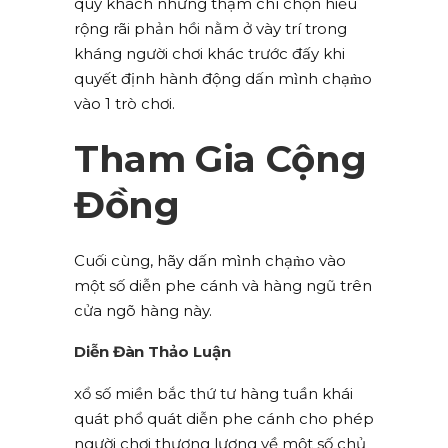
quý khách nhưng thậm chí chọn hiểu
rộng rãi phản hồi nằm ở vày trí trong
kháng người chơi khác trước đấy khi
quyết định hành động dấn mình chạm̀o
vào 1 trò chơi.
Tham Gia Cộng
Đồng
Cuối cùng, hãy dấn mình chạm̀o vào
một số diễn phe cánh và hàng ngũ trên
cửa ngõ hàng này.
Diễn Đàn Thảo Luận
xổ số miền bắc thứ tư hàng tuần khái
quát phổ quát diễn phe cánh cho phép
người chơi thương lượng về một số chủ