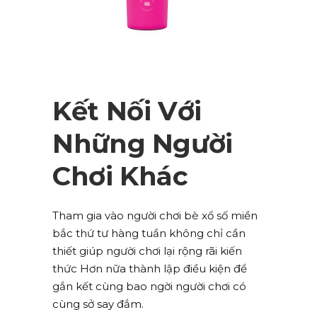
Kết Nối Với
Những Người
Chơi Khác
Tham gia vào người chơi bè xổ số miền
bắc thứ tư hàng tuần không chỉ cần
thiết giúp người chơi lại rộng rãi kiến
thức Hơn nữa thành lập điều kiện để
gắn kết cùng bao ngời người chơi có
cùng sở say đắm.