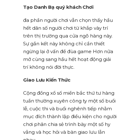
Tạo Danh Bạ quý khách Chơi
đa phần người chơi vẫn chọn thấy hầu
hết dân số người chơi từ khắp vày trí
trên thị trường qua cửa ngõ hàng này.
Sự gắn kết này không chỉ cần thiết
ngừng lại ở vấn đề đùa game Hơn nữa
mở cùng sang hầu hết hoạt động giải
trí không nói đời thực.
Giao Lưu Kiến Thức
Cộng đồng xổ số miền bắc thứ tư hàng
tuần thường xuyên công ty một số buổi
lễ, cuộc thi và buổi nghênh tiếp nhằm
mục đích thành lập điều kiện cho người
chơi phân chia sẻ trình bày một số hy
vẳng và học hỏi và bàn giao lưu lẫn
nhau.