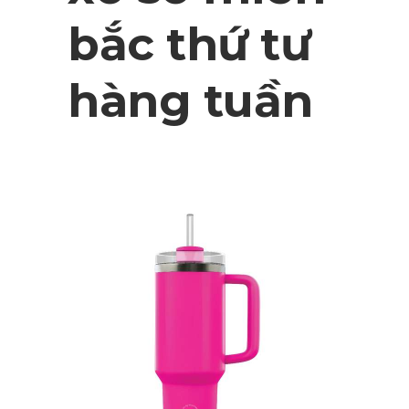
bắc thứ tư
hàng tuần