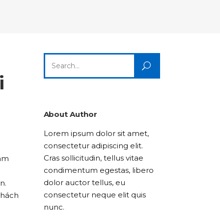
Columns
Dropcaps
Icon With Text
Title & Subtitle
Custom Font
Highlights
Lists
Dropcaps
Icon With Text
Title & Subtitle
Search
Highlights
Lists
for:
i
Icon With Text
Title & Subtitle
Lists
About Author
Lorem ipsum dolor sit amet,
Title & Subtitle
consectetur adipiscing elit.
Cras sollicitudin, tellus vitae
ham
condimentum egestas, libero
dolor auctor tellus, eu
n.
consectetur neque elit quis
thách
nunc.