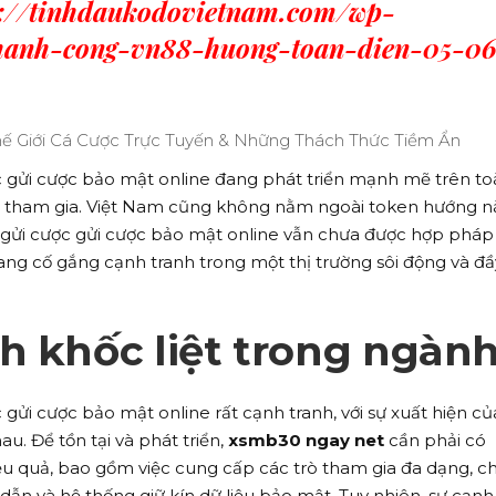
s://tinhdaukodovietnam.com/wp-
thanh-cong-vn88-huong-toan-dien-05-0
c gửi cược bảo mật online đang phát triển mạnh mẽ trên t
ười tham gia. Việt Nam cũng không nằm ngoài token hướng n
gửi cược gửi cược bảo mật online vẫn chưa được hợp pháp
ng cố gắng cạnh tranh trong một thị trường sôi động và đầ
h khốc liệt trong ngàn
 gửi cược bảo mật online rất cạnh tranh, với sự xuất hiện củ
u. Để tồn tại và phát triển,
xsmb30 ngay net
cần phải có
ệu quả, bao gồm việc cung cấp các trò tham gia đa dạng, c
dẫn và hệ thống giữ kín dữ liệu bảo mật. Tuy nhiên, sự cạnh