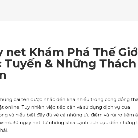
ockquote
Counters
ll To Action
Pie Charts
ogle Maps
Testimonials
parators
Video Button
ttons
Horizontal Progress Bars
ntact Form
Blog List Shortcode
age Gallery
Client Carousel
ll To Action
Pie Charts
ogle Maps
Testimonials
parators
Video Button
ntact Form
Blog List Shortcode
age Gallery
Client Carousel
 net Khám Phá Thế Giớ
ogle Maps
Testimonials
parators
Video Button
c Tuyến & Những Thách
n
age Gallery
Client Carousel
parators
Video Button
những cái tên được nhắc đến khá nhiều trong cộng đồng t
t online. Tuy nhiên, việc tiếp cận và sử dụng dịch vụ của
ng và hiểu biết đầy đủ về cả những ưu điểm và rủi ro tiềm ẩ
 về xsmb30 ngay net, từ những khía cạnh tích cực đến những 
hải.