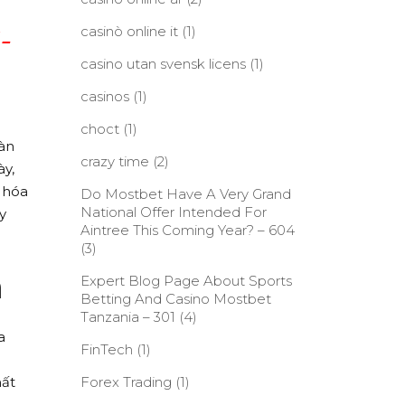
casinò online it
(1)
6-
casino utan svensk licens
(1)
casinos
(1)
choct
(1)
oàn
crazy time
(2)
ày,
 hóa
Do Mostbet Have A Very Grand
National Offer Intended For
y
Aintree This Coming Year? – 604
(3)
h
Expert Blog Page About Sports
Betting And Casino Mostbet
Tanzania – 301
(4)
a
FinTech
(1)
hất
Forex Trading
(1)