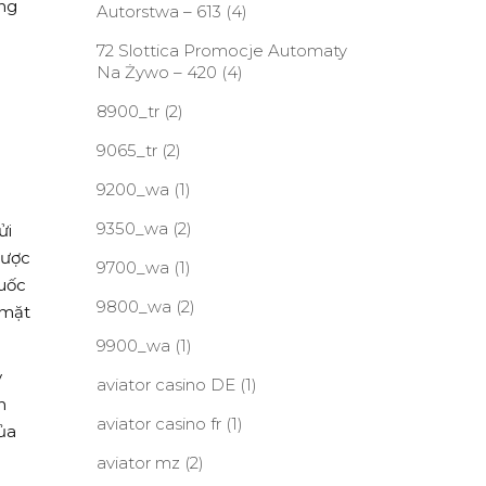
ông
Autorstwa – 613
(4)
72 Slottica Promocje Automaty
Na Żywo – 420
(4)
8900_tr
(2)
9065_tr
(2)
9200_wa
(1)
9350_wa
(2)
ửi
cược
9700_wa
(1)
quốc
9800_wa
(2)
 mặt
9900_wa
(1)
y
aviator casino DE
(1)
n
aviator casino fr
(1)
ủa
aviator mz
(2)