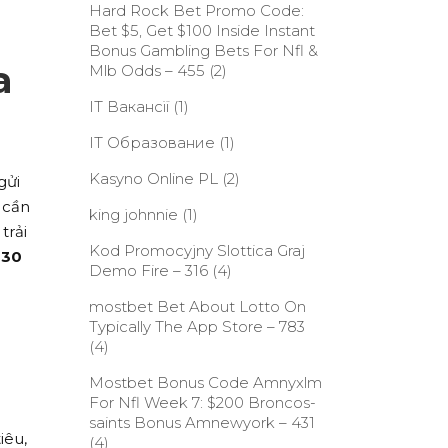
Hard Rock Bet Promo Code:
Bet $5, Get $100 Inside Instant
Bonus Gambling Bets For Nfl &
a
Mlb Odds – 455
(2)
IT Вакансії
(1)
IT Образование
(1)
Kasyno Online PL
(2)
gửi
cần
king johnnie
(1)
trải
Kod Promocyjny Slottica Graj
30
Demo Fire – 316
(4)
‎mostbet Bet About Lotto On
Typically The App Store – 783
(4)
Mostbet Bonus Code Amnyxlm
For Nfl Week 7: $200 Broncos-
saints Bonus Amnewyork – 431
iêu,
(4)