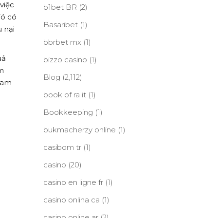
việc
b1bet BR
(2)
đó có
Basaribet
(1)
u nại
bbrbet mx
(1)
uả
bizzo casino
(1)
ểm
Blog
(2,112)
tham
book of ra it
(1)
Bookkeeping
(1)
bukmacherzy online
(1)
casibom tr
(1)
casino
(20)
casino en ligne fr
(1)
casino onlina ca
(1)
casino online ar
(2)