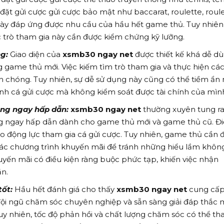
 đặt gửi cược gửi cược bảo mật như baccarat, roulette, roul
ày đáp ứng được nhu cầu của hầu hết game thủ. Tuy nhiên
c trò tham gia này cần được kiểm chứng kỹ lưỡng.
g:
Giao diện của
xsmb30 ngay net
được thiết kế khá dễ d
g game thủ mới. Việc kiếm tìm trò tham gia và thực hiện các
h chóng. Tuy nhiên, sự dễ sử dụng này cũng có thể tiềm ẩn
ình cá gửi cược mà không kiểm soát được tài chính của mìn
ặng ngay hấp dẫn:
xsmb30 ngay net
thường xuyên tung ra
ng ngay hấp dẫn dành cho game thủ mới và game thủ cũ. Đ
o động lực tham gia cá gửi cược. Tuy nhiên, game thủ cần 
 các chương trình khuyến mãi để tránh những hiểu lầm khôn
yến mãi có điều kiện ràng buộc phức tạp, khiến việc nhận
ăn.
ốt:
Hầu hết đánh giá cho thấy
xsmb30 ngay net
cung cấ
đội ngũ chăm sóc chuyên nghiệp và sẵn sàng giải đáp thắc
uy nhiên, tốc độ phản hồi và chất lượng chăm sóc có thể tha