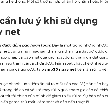
 trạng hệ thống. Một số trường hợp phản hồi chậm hoặc kh
ần lưu ý khi sử dụng
 net
a được đảm bảo hoàn toàn:
Đây là một trong những nhược
 net
, cũng như nhiều sân tham gia tham gia đặt gửi cược g
 hợp pháp và bảo mật của các hoạt động tham gia đặt gửi 
 nhiều tranh cãi và chưa được kiểm soát chặt chẽ ở nhiều 
ham gia cá gửi cược tại
xsmb30 ngay net
tiềm ẩn rủi ro về
cược nhanh luôn tiềm ẩn rủi ro mất tiền cao. Việc ăn tiền ha
, trong đó có cả yếu tố may rủi. Người tham gia cần có chiế
át tốt tài chính của mình để giảm thiểu rủi ro. Sự hấp dẫn c
hiến game thủ mất kiểm soát và dẫn đến trượt lỗ.