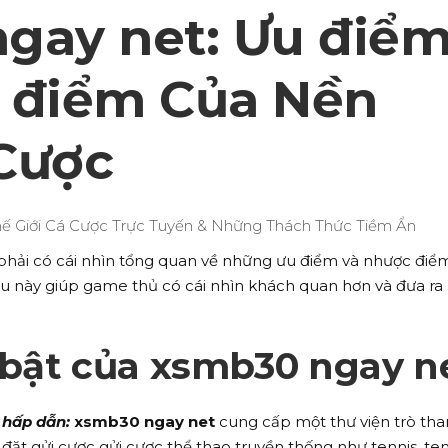
gay net: Ưu điể
 điểm Của Nền
Cược
ần phải có cái nhìn tổng quan về những ưu điểm và nhược điể
iều này giúp game thủ có cái nhìn khách quan hơn và đưa ra
 bật của xsmb30 ngay n
 hấp dẫn:
xsmb30 ngay net
cung cấp một thư viện trò th
 đặt gửi cược gửi cược thể thao truyền thống như tennis, ten