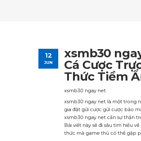
Tours List
Bl
Destinations Masonry
Ca
Advanced Link Section
Go
Team List
Se
Tours Filters
Bu
Destinations Grid
Co
Banner
Im
Destinations Masonry
Ca
Advanced Link Section
Go
Team List
Se
Destinations Grid
Co
Banner
Im
xsmb30 ngay
12
Advanced Link Section
Go
Team List
Se
Cá Cược Trự
JUN
Thức Tiềm Ẩ
Banner
Im
Team List
Se
xsmb30 ngay net
xsmb30 ngay net là một trong 
gia đặt gửi cược gửi cược bảo mậ
xsmb30 ngay net cần sự thận trọ
Bài viết này sẽ đi sâu tìm hiểu
thức mà game thủ có thể gặp p