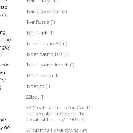
1win Turkiye
(2)
ette
1win uzbekistan
(2)
, độ
1winRussia
(1)
ùng
1xbet apk
(1)
 giao
1xbet Casino AZ
(1)
 nguy
1xbet casino BD
(1)
h.
 các
1xbet casino french
(1)
iều
1xbet Korea
(1)
đọc
1xbet pt
(1)
g
22bet
(1)
33 Greatest Things You Can Do
p
In Thessaloniki, Greece The
Greatest Itinerary" – 904
(4)
 mắc
y đổi
70 Slottica Ekskluzywną Grę