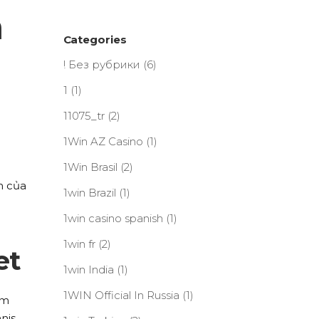
m
Categories
! Без рубрики
(6)
1
(1)
11075_tr
(2)
1Win AZ Casino
(1)
1Win Brasil
(2)
m của
1win Brazil
(1)
1win casino spanish
(1)
1win fr
(2)
et
1win India
(1)
1WIN Official In Russia
(1)
am
nis,