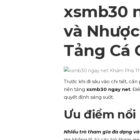
xsmb30 n
và Nhược
Tảng Cá 
Trước khi đi sâu vào chi tiết, c
nền tảng
xsmb30 ngay net
. Đ
quyết định sáng suốt.
Ưu điểm nổi
Nhiều trò tham gia đa dạng và
gia khổng lồ, từ các trò tham gia