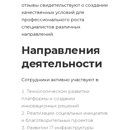
отзывы свидетельствуют о создании
качественных условий для
профессионального роста
специалистов различных
направлений.
Направления
деятельности
Сотрудники активно участвуют в:
Технологическом развитии
платформы и создании
инновационных решений
Реализации социальных инициатив
и благотворительных проектов
Развитии IT-инфраструктуры