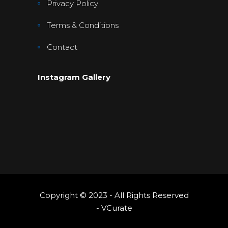
Privacy Policy
Terms & Conditions
Contact
Instagram Gallery
Copyright © 2023 - All Rights Reserved
- VCurate