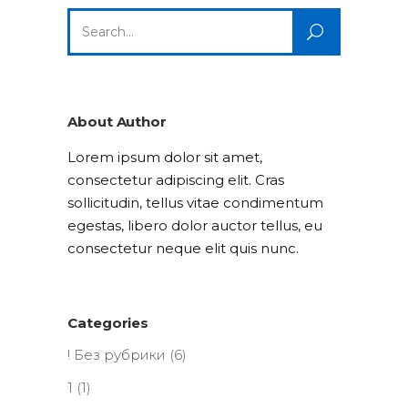
Search
for:
About Author
Lorem ipsum dolor sit amet,
consectetur adipiscing elit. Cras
sollicitudin, tellus vitae condimentum
egestas, libero dolor auctor tellus, eu
consectetur neque elit quis nunc.
Categories
! Без рубрики
(6)
1
(1)