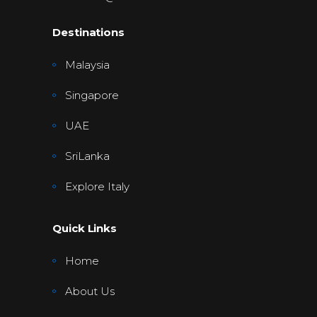
Destinations
Malaysia
Singapore
UAE
SriLanka
Explore Italy
Quick Links
Home
About Us