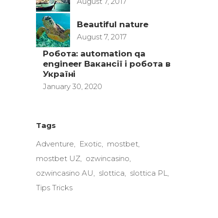
August 7, 2017
Beautiful nature
August 7, 2017
Робота: automation qa
engineer Вакансії і робота в
Україні
January 30, 2020
Tags
Adventure
Exotic
mostbet
mostbet UZ
ozwincasino
ozwincasino AU
slottica
slottica PL
Tips Tricks