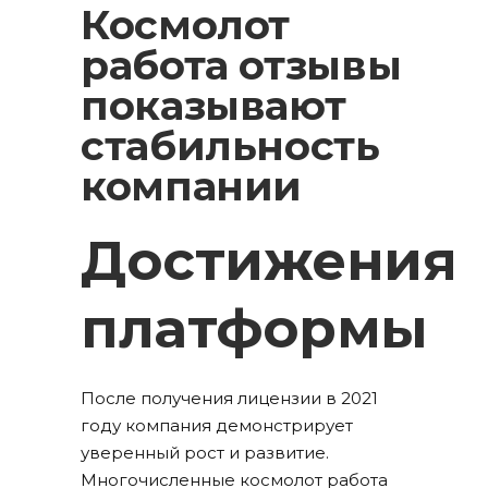
Космолот
работа отзывы
показывают
стабильность
компании
Достижения
платформы
После получения лицензии в 2021
году компания демонстрирует
уверенный рост и развитие.
Многочисленные космолот работа