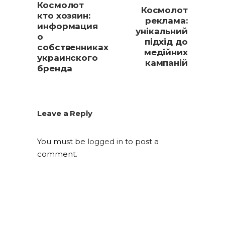
Космолот
Космолот
кто хозяин:
реклама:
информация
унікальний
о
підхід до
собственниках
медійних
украинского
кампаній
бренда
Leave a Reply
You must be
logged in
to post a
comment.