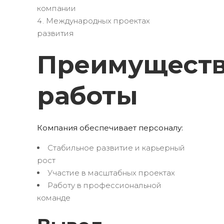
компании
Международных проектах
развития
Преимущест
работы
Компания обеспечивает персоналу:
Стабильное развитие и карьерный
рост
Участие в масштабных проектах
Работу в профессиональной
команде