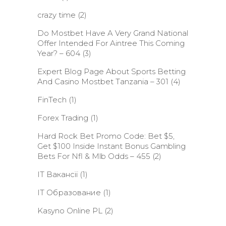
crazy time
(2)
Do Mostbet Have A Very Grand National
Offer Intended For Aintree This Coming
Year? – 604
(3)
Expert Blog Page About Sports Betting
And Casino Mostbet Tanzania – 301
(4)
FinTech
(1)
Forex Trading
(1)
Hard Rock Bet Promo Code: Bet $5,
Get $100 Inside Instant Bonus Gambling
Bets For Nfl & Mlb Odds – 455
(2)
IT Вакансії
(1)
IT Образование
(1)
Kasyno Online PL
(2)