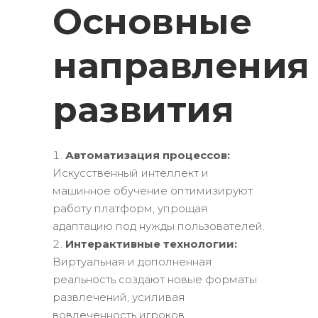
Основные
направления
развития
Автоматизация процессов:
Искусственный интеллект и
машинное обучение оптимизируют
работу платформ, упрощая
адаптацию под нужды пользователей.
Интерактивные технологии:
Виртуальная и дополненная
реальность создают новые форматы
развлечений, усиливая
вовлеченность игроков.