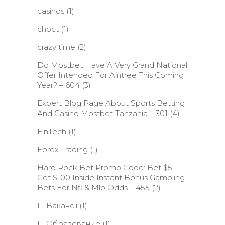
casinos
(1)
choct
(1)
crazy time
(2)
Do Mostbet Have A Very Grand National
Offer Intended For Aintree This Coming
Year? – 604
(3)
Expert Blog Page About Sports Betting
And Casino Mostbet Tanzania – 301
(4)
FinTech
(1)
Forex Trading
(1)
Hard Rock Bet Promo Code: Bet $5,
Get $100 Inside Instant Bonus Gambling
Bets For Nfl & Mlb Odds – 455
(2)
IT Вакансії
(1)
IT Образование
(1)