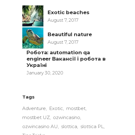
Exotic beaches
August 7, 2017
Beautiful nature
August 7, 2017
Робота: automation qa
engineer Вакансії і робота в
Україні
January 30, 2020
Tags
Adventure
Exotic
mostbet
mostbet UZ
ozwincasino
ozwincasino AU
slottica
slottica PL