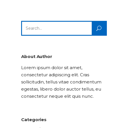
Search
for:
About Author
Lorem ipsum dolor sit amet,
consectetur adipiscing elit. Cras
sollicitudin, tellus vitae condimentum
egestas, libero dolor auctor tellus, eu
consectetur neque elit quis nunc.
Categories