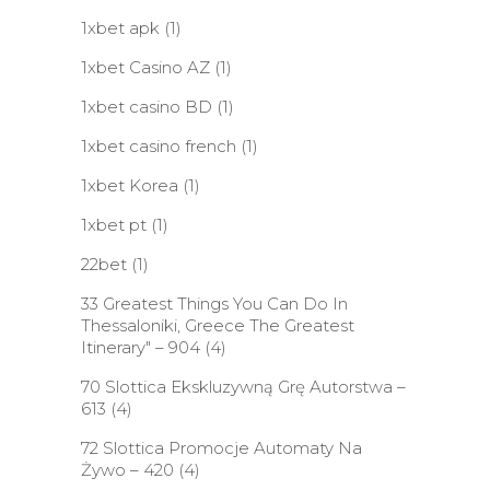
1xbet apk
(1)
1xbet Casino AZ
(1)
1xbet casino BD
(1)
1xbet casino french
(1)
1xbet Korea
(1)
1xbet pt
(1)
22bet
(1)
33 Greatest Things You Can Do In
Thessaloniki, Greece The Greatest
Itinerary" – 904
(4)
70 Slottica Ekskluzywną Grę Autorstwa –
613
(4)
72 Slottica Promocje Automaty Na
Żywo – 420
(4)