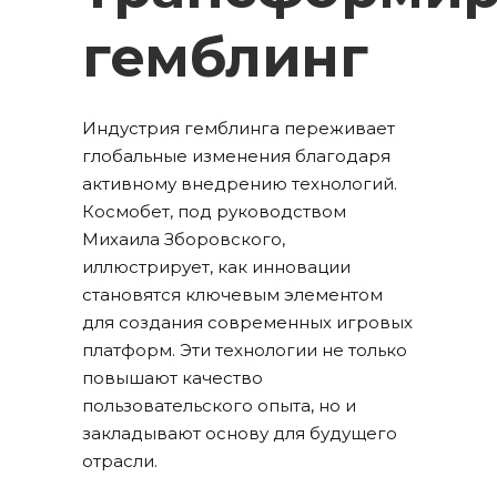
гемблинг
Индустрия гемблинга переживает
глобальные изменения благодаря
активному внедрению технологий.
Космобет, под руководством
Михаила Зборовского,
иллюстрирует, как инновации
становятся ключевым элементом
для создания современных игровых
платформ. Эти технологии не только
повышают качество
пользовательского опыта, но и
закладывают основу для будущего
отрасли.