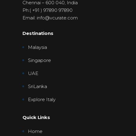
Chennai – 600 040, India
Ph:( +91 ) 97890 97890
Email: info@vcurate.com
Destinations
Malaysia
Singapore
UAE
SriLanka
Explore Italy
Quick Links
Home