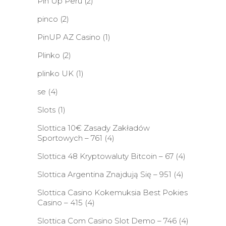
Pin Up Peru
(2)
pinco
(2)
PinUP AZ Casino
(1)
Plinko
(2)
plinko UK
(1)
se
(4)
Slots
(1)
Slottica 10€ Zasady Zakładów
Sportowych – 761
(4)
Slottica 48 Kryptowaluty Bitcoin – 67
(4)
Slottica Argentina Znajdują Się – 951
(4)
Slottica Casino Kokemuksia Best Pokies
Casino – 415
(4)
Slottica Com Casino Slot Demo – 746
(4)