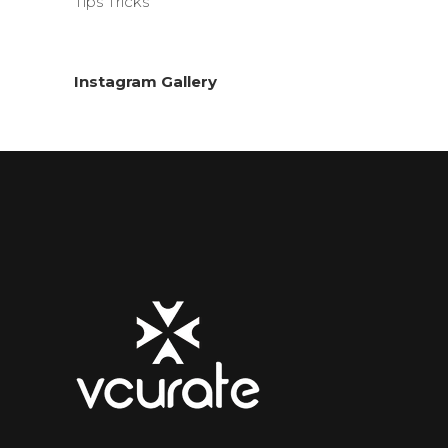
Tips Tricks
Instagram Gallery