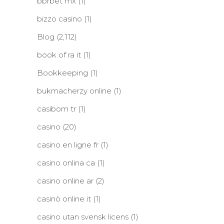
bbrbet mx
(1)
bizzo casino
(1)
Blog
(2,112)
book of ra it
(1)
Bookkeeping
(1)
bukmacherzy online
(1)
casibom tr
(1)
casino
(20)
casino en ligne fr
(1)
casino onlina ca
(1)
casino online ar
(2)
casinò online it
(1)
casino utan svensk licens
(1)