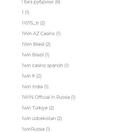
! Без рубрики
(6)
1
(1)
11075_tr
(2)
1Win AZ Casino
(1)
1Win Brasil
(2)
1win Brazil
(1)
1win casino spanish
(1)
1win fr
(2)
1win India
(1)
1WIN Official In Russia
(1)
1win Turkiye
(2)
1win uzbekistan
(2)
1winRussia
(1)