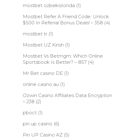
mostbet ozbekistonda
(1)
Mostbet Refer A Friend Code: Unlock
$500 In Referral Bonus Deals! – 358
(4)
mostbet tr
(1)
Mostbet UZ Kirish
(1)
Mostbet Vs Betmgm: Which Online
Sportsbook Is Better? – 857
(4)
Mr Bet casino DE
(1)
online casino au
(1)
Ozwin Casino Affiliates Data Encryption
– 238
(2)
pboct
(1)
pin up casino
(6)
Pin UP Casino AZ
(5)