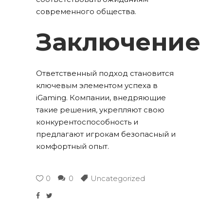
современного общества.
Заключение
Ответственный подход становится
ключевым элементом успеха в
iGaming. Компании, внедряющие
такие решения, укрепляют свою
конкурентоспособность и
предлагают игрокам безопасный и
комфортный опыт.
0
0
Uncategorized