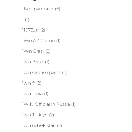
! Без рубрики
(6)
1
(1)
11075_tr
(2)
1Win AZ Casino
(1)
1Win Brasil
(2)
1win Brazil
(1)
1win casino spanish
(1)
1win fr
(2)
1win India
(1)
1WIN Official In Russia
(1)
1win Turkiye
(2)
1win uzbekistan
(2)