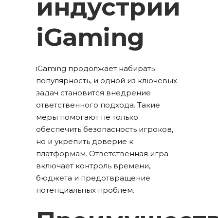
индустрии
iGaming
iGaming продолжает набирать
популярность, и одной из ключевых
задач становится внедрение
ответственного подхода. Такие
меры помогают не только
обеспечить безопасность игроков,
но и укрепить доверие к
платформам. Ответственная игра
включает контроль времени,
бюджета и предотвращение
потенциальных проблем.