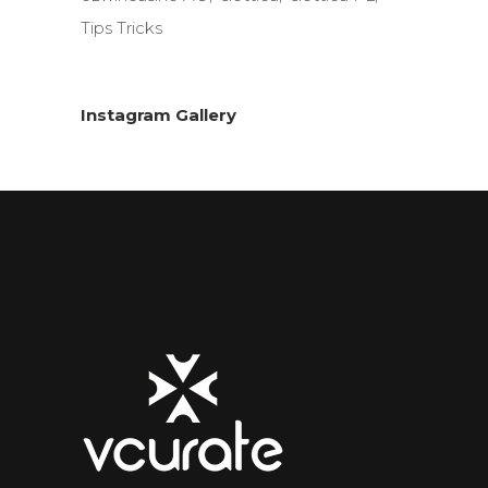
Tips Tricks
Instagram Gallery