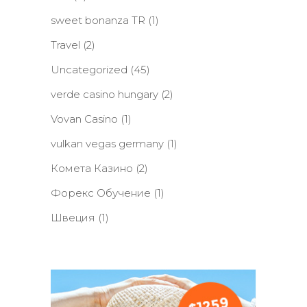
sweet bonanza TR
(1)
Travel
(2)
Uncategorized
(45)
verde casino hungary
(2)
Vovan Casino
(1)
vulkan vegas germany
(1)
Комета Казино
(2)
Форекс Обучение
(1)
Швеция
(1)