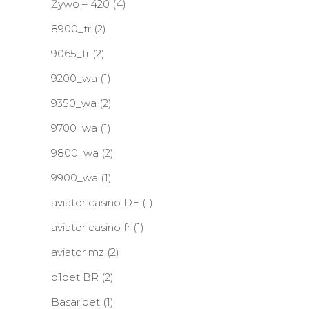
Żywo – 420
(4)
8900_tr
(2)
9065_tr
(2)
9200_wa
(1)
9350_wa
(2)
9700_wa
(1)
9800_wa
(2)
9900_wa
(1)
aviator casino DE
(1)
aviator casino fr
(1)
aviator mz
(2)
b1bet BR
(2)
Basaribet
(1)