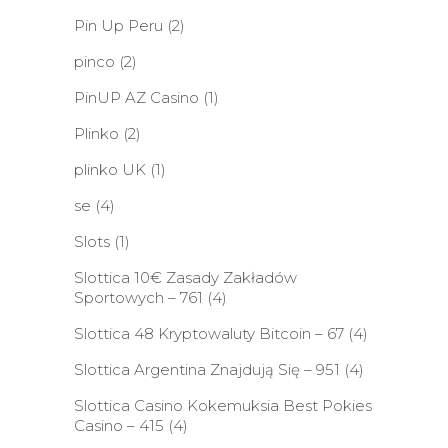
Pin Up Peru
(2)
pinco
(2)
PinUP AZ Casino
(1)
Plinko
(2)
plinko UK
(1)
se
(4)
Slots
(1)
Slottica 10€ Zasady Zakładów
Sportowych – 761
(4)
Slottica 48 Kryptowaluty Bitcoin – 67
(4)
Slottica Argentina Znajdują Się – 951
(4)
Slottica Casino Kokemuksia Best Pokies
Casino – 415
(4)