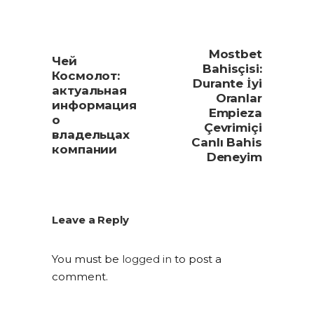
Mostbet
Чей
Bahisçisi:
Космолот:
Durante İyi
актуальная
Oranlar
информация
Empieza
о
Çevrimiçi
владельцах
Canlı Bahis
компании
Deneyim
Leave a Reply
You must be
logged in
to post a
comment.