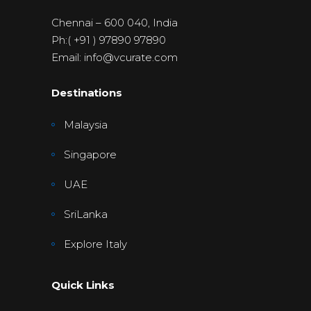
Chennai – 600 040, India
Ph:( +91 ) 97890 97890
Email: info@vcurate.com
Destinations
Malaysia
Singapore
UAE
SriLanka
Explore Italy
Quick Links