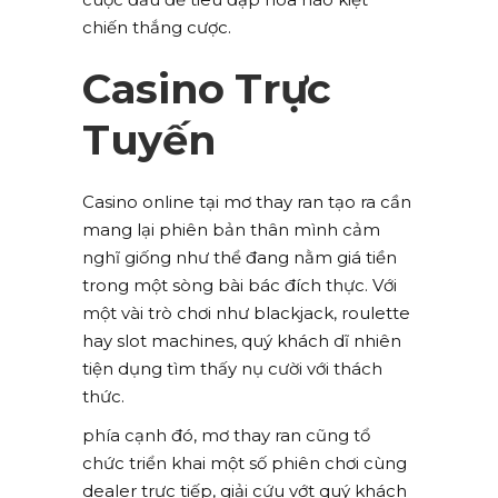
chiến thắng cược.
Casino Trực
Tuyến
Casino online tại mơ thay ran tạo ra cần
mang lại phiên bản thân mình cảm
nghĩ giống như thể đang nằm giá tiền
trong một sòng bài bác đích thực. Với
một vài trò chơi như blackjack, roulette
hay slot machines, quý khách dĩ nhiên
tiện dụng tìm thấy nụ cười với thách
thức.
phía cạnh đó, mơ thay ran cũng tổ
chức triển khai một số phiên chơi cùng
dealer trực tiếp, giải cứu vớt quý khách