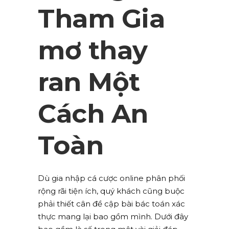
Tham Gia
mơ thay
ran Một
Cách An
Toàn
Dù gia nhập cá cược online phân phối
rộng rãi tiện ích, quý khách cũng buộc
phải thiết cân đề cập bài bác toán xác
thực mang lại bao gồm mình. Dưới đây