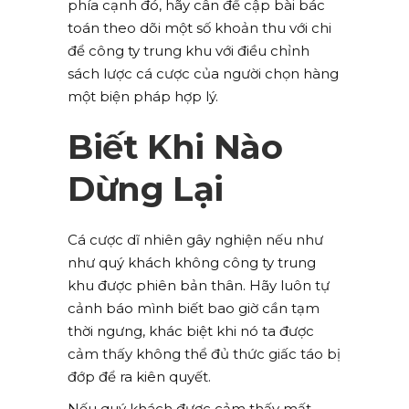
phía cạnh đó, hãy cân đề cập bài bác
toán theo dõi một số khoản thu với chi
để công ty trung khu với điều chỉnh
sách lược cá cược của người chọn hàng
một biện pháp hợp lý.
Biết Khi Nào
Dừng Lại
Cá cược dĩ nhiên gây nghiện nếu như
như quý khách không công ty trung
khu được phiên bản thân. Hãy luôn tự
cảnh báo mình biết bao giờ cần tạm
thời ngưng, khác biệt khi nó ta được
cảm thấy không thể đủ thức giấc táo bị
đớp để ra kiên quyết.
Nếu quý khách được cảm thấy mất