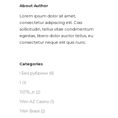
About Author
Lorem ipsum dolor sit amet,
consectetur adipiscing elit. Cras
sollicitudin, tellus vitae condimentum
egestas, libero dolor auctor tellus, eu
consectetur neque elit quis nunc.
Categories
! Без рубрики
(6)
1
(1)
11075_tr
(2)
1Win AZ Casino
(1)
1Win Brasil
(2)