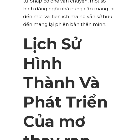
từ pháp cơ chế vận chuyển, một số
hình dáng ngôi nhà cung cấp mang lại
đến một vài tiện ích mà nó vẫn sở hữu
đến mang lại phiên bản thân mình.
Lịch Sử
Hình
Thành Và
Phát Triển
Của mơ