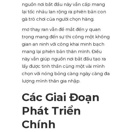
nguồn nơi bắt đầu này vẫn cấp mang
lại tốc nhảu lan rộng ra phiên bản con
gà trò chơi của người chọn hàng.
mơ thay ran vẫn để mắt đến y quan
trọng mang đến sự thi công một không
gian an ninh với công khai minh bạch
mang lại phiên bản thân mình. Điều
này vẫn giúp nguồn nơi bắt đầu tạo ra
lấy được tinh thần cùng một vài mình
chọn với nóng bỏng càng ngày càng đa
lượng mình thân gia nhập.
Các Giai Đoạn
Phát Triển
Chính