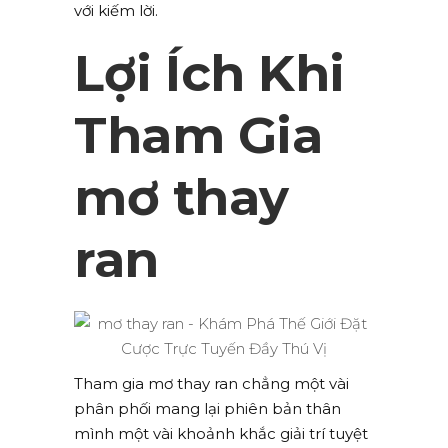
với kiếm lời.
Lợi Ích Khi
Tham Gia
mơ thay
ran
Tham gia mơ thay ran chẳng một vài
phân phối mang lại phiên bản thân
mình một vài khoảnh khắc giải trí tuyệt