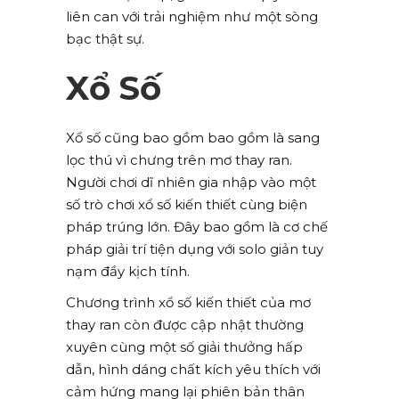
liên can với trải nghiệm như một sòng
bạc thật sự.
Xổ Số
Xổ số cũng bao gồm bao gồm là sang
lọc thú vì chưng trên mơ thay ran.
Người chơi dĩ nhiên gia nhập vào một
số trò chơi xổ số kiến thiết cùng biện
pháp trúng lớn. Đây bao gồm là cơ chế
pháp giải trí tiện dụng với solo giản tuy
nạm đầy kịch tính.
Chương trình xổ số kiến thiết của mơ
thay ran còn được cập nhật thường
xuyên cùng một số giải thưởng hấp
dẫn, hình dáng chất kích yêu thích với
cảm hứng mang lại phiên bản thân