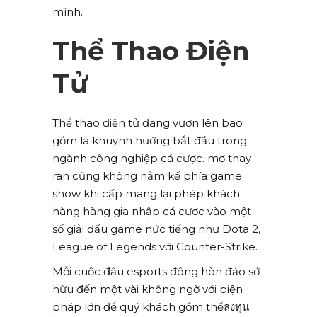
mình.
Thể Thao Điện
Tử
Thể thao điện tử đang vươn lên bao
gồm là khuynh hướng bắt đầu trong
ngành công nghiệp cá cược. mơ thay
ran cũng không nằm kế phía game
show khi cấp mang lại phép khách
hàng hàng gia nhập cá cược vào một
số giải đấu game nức tiếng như Dota 2,
League of Legends với Counter-Strike.
Mỗi cuộc đấu esports đông hòn đảo sở
hữu đến một vài không ngờ với biện
pháp lớn để quý khách gồm thểลงทุน