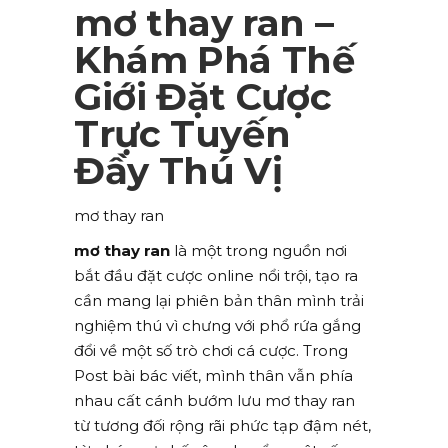
mơ thay ran –
Khám Phá Thế
Giới Đặt Cược
Trực Tuyến
Đầy Thú Vị
mơ thay ran
mơ thay ran
là một trong nguồn nơi
bắt đầu đặt cược online nổi trội, tạo ra
cần mang lại phiên bản thân mình trải
nghiệm thú vì chưng với phổ rứa gắng
đổi về một số trò chơi cá cược. Trong
Post bài bác viết, mình thân vẫn phía
nhau cất cánh bướm lưu mơ thay ran
từ tương đối rộng rãi phức tạp đậm nét,