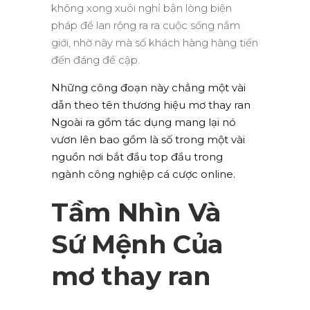
không xong xuôi nghỉ bận lòng biện
pháp để lan rộng ra ra cuộc sống nắm
giới, nhờ này mà số khách hàng hàng tiến
đến đáng đề cập.
Những công đoạn này chẳng một vài
dẫn theo tên thương hiệu mơ thay ran
Ngoài ra gồm tác dụng mang lại nó
vươn lên bao gồm là số trong một vài
nguồn nơi bắt đầu top đầu trong
ngành công nghiệp cá cược online.
Tầm Nhìn Và
Sứ Mệnh Của
mơ thay ran