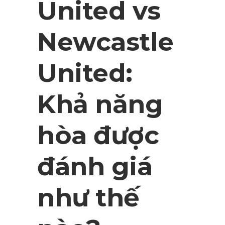
United vs
Newcastle
United:
Khả năng
hòa được
đánh giá
như thế