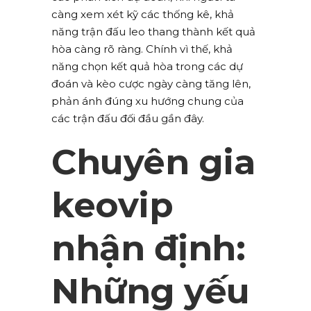
càng xem xét kỹ các thống kê, khả
năng trận đấu leo thang thành kết quả
hòa càng rõ ràng. Chính vì thế, khả
năng chọn kết quả hòa trong các dự
đoán và kèo cược ngày càng tăng lên,
phản ánh đúng xu hướng chung của
các trận đấu đối đầu gần đây.
Chuyên gia
keovip
nhận định:
Những yếu