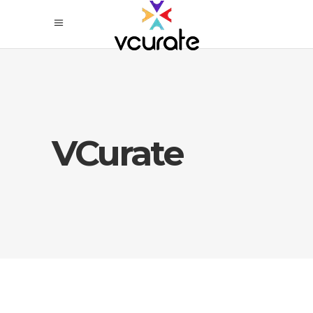
VCurate