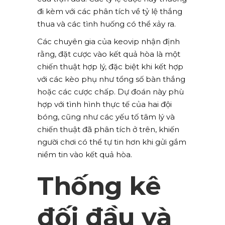
đi kèm với các phân tích về tỷ lệ thắng
thua và các tình huống có thể xảy ra.
Các chuyên gia của keovip nhận định
rằng, đặt cược vào kết quả hòa là một
chiến thuật hợp lý, đặc biệt khi kết hợp
với các kèo phụ như tổng số bàn thắng
hoặc các cược chấp. Dự đoán này phù
hợp với tình hình thực tế của hai đội
bóng, cũng như các yếu tố tâm lý và
chiến thuật đã phân tích ở trên, khiến
người chơi có thể tự tin hơn khi gửi gắm
niềm tin vào kết quả hòa.
Thống kê
đối đầu và