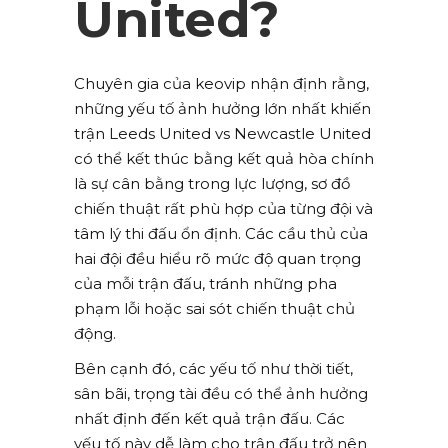
United?
Chuyên gia của keovip nhận định rằng,
những yếu tố ảnh hưởng lớn nhất khiến
trận Leeds United vs Newcastle United
có thể kết thúc bằng kết quả hòa chính
là sự cân bằng trong lực lượng, sơ đồ
chiến thuật rất phù hợp của từng đội và
tâm lý thi đấu ổn định. Các cầu thủ của
hai đội đều hiểu rõ mức độ quan trọng
của mỗi trận đấu, tránh những pha
phạm lỗi hoặc sai sót chiến thuật chủ
động.
Bên cạnh đó, các yếu tố như thời tiết,
sân bãi, trọng tài đều có thể ảnh hưởng
nhất định đến kết quả trận đấu. Các
yếu tố này dễ làm cho trận đấu trở nên