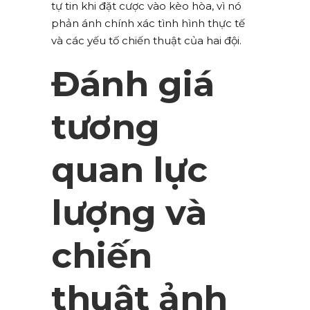
tự tin khi đặt cược vào kèo hòa, vì nó
phản ánh chính xác tình hình thực tế
và các yếu tố chiến thuật của hai đội.
Đánh giá
tương
quan lực
lượng và
chiến
thuật ảnh