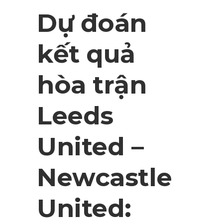
Dự đoán
kết quả
hòa trận
Leeds
United –
Newcastle
United: