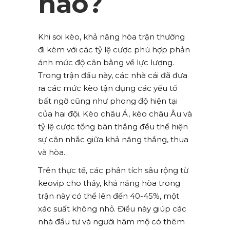
nào?
Khi soi kèo, khả năng hòa trận thường
đi kèm với các tỷ lệ cược phù hợp phản
ánh mức độ cân bằng về lực lượng.
Trong trận đấu này, các nhà cái đã đưa
ra các mức kèo tận dụng các yếu tố
bất ngờ cũng như phong độ hiện tại
của hai đội. Kèo châu Á, kèo châu Âu và
tỷ lệ cược tổng bàn thắng đều thể hiện
sự cân nhắc giữa khả năng thắng, thua
và hòa.
Trên thực tế, các phân tích sâu rộng từ
keovip cho thấy, khả năng hòa trong
trận này có thể lên đến 40-45%, một
xác suất không nhỏ. Điều này giúp các
nhà đầu tư và người hâm mộ có thêm