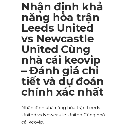
Nhận định khả
năng hòa trận
Leeds United
vs Newcastle
United Cùng
nhà cái keovip
– Đánh giá chi
tiết và dự đoán
chính xác nhất
Nhận định khả năng hòa trận Leeds
United vs Newcastle United Cùng nhà
cái keovip.