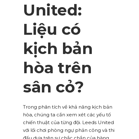
United:
Liệu có
kịch bản
hòa trên
sân cỏ?
Trong phân tích về khả năng kịch bản
hòa, chúng ta cần xem xét các yếu tố
chiến thuật của từng đội. Leeds United
với lối chơi phòng ngự phản công và thi
đấu dựa trên sự chắc chắn của hàng