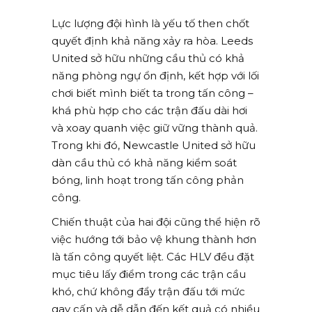
Lực lượng đội hình là yếu tố then chốt
quyết định khả năng xảy ra hòa. Leeds
United sở hữu những cầu thủ có khả
năng phòng ngự ổn định, kết hợp với lối
chơi biết mình biết ta trong tấn công –
khá phù hợp cho các trận đấu dài hơi
và xoay quanh việc giữ vững thành quả.
Trong khi đó, Newcastle United sở hữu
dàn cầu thủ có khả năng kiểm soát
bóng, linh hoạt trong tấn công phản
công.
Chiến thuật của hai đội cũng thể hiện rõ
việc hướng tới bảo vệ khung thành hơn
là tấn công quyết liệt. Các HLV đều đặt
mục tiêu lấy điểm trong các trận cầu
khó, chứ không đẩy trận đấu tới mức
gay cấn và dễ dẫn đến kết quả có nhiều