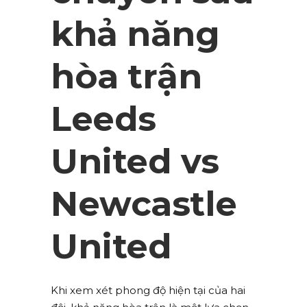
khả năng
hòa trận
Leeds
United vs
Newcastle
United
Khi xem xét phong độ hiện tại của hai