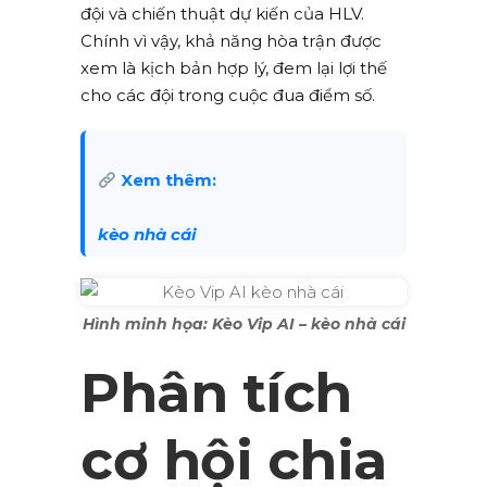
đội và chiến thuật dự kiến của HLV.
Chính vì vậy, khả năng hòa trận được
xem là kịch bản hợp lý, đem lại lợi thế
cho các đội trong cuộc đua điểm số.
Xem thêm:
kèo nhà cái
Hình minh họa: Kèo Vip AI – kèo nhà cái
Phân tích
cơ hội chia