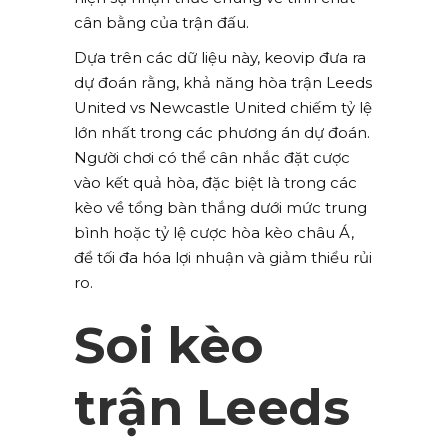
cân bằng của trận đấu.
Dựa trên các dữ liệu này, keovip đưa ra
dự đoán rằng, khả năng hòa trận Leeds
United vs Newcastle United chiếm tỷ lệ
lớn nhất trong các phương án dự đoán.
Người chơi có thể cân nhắc đặt cược
vào kết quả hòa, đặc biệt là trong các
kèo về tổng bàn thắng dưới mức trung
bình hoặc tỷ lệ cược hòa kèo châu Á,
để tối đa hóa lợi nhuận và giảm thiểu rủi
ro.
Soi kèo
trận Leeds