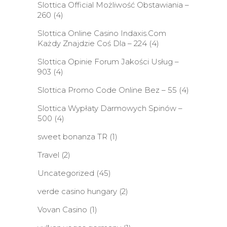
Slottica Official Możliwość Obstawiania –
260
(4)
Slottica Online Casino Indaxis.Com
Każdy Znajdzie Coś Dla – 224
(4)
Slottica Opinie Forum Jakości Usług –
903
(4)
Slottica Promo Code Online Bez – 55
(4)
Slottica Wypłaty Darmowych Spinów –
500
(4)
sweet bonanza TR
(1)
Travel
(2)
Uncategorized
(45)
verde casino hungary
(2)
Vovan Casino
(1)