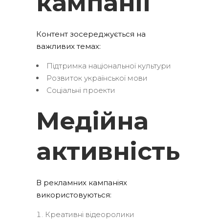
кампанії
Контент зосереджується на
важливих темах:
Підтримка національної культури
Розвиток української мови
Соціальні проекти
Медійна
активність
В рекламних кампаніях
використовуються:
Креативні відеоролики