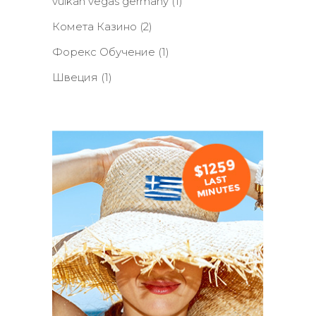
vulkan vegas germany
(1)
Комета Казино
(2)
Форекс Обучение
(1)
Швеция
(1)