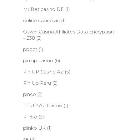
Mr Bet casino DE
(1)
online casino au
(1)
Ozwin Casino Affiliates Data Encryption
– 238
(2)
pboct
(1)
pin up casino
(6)
Pin UP Casino AZ
(5)
Pin Up Peru
(2)
pinco
(2)
PinUP AZ Casino
(1)
Plinko
(2)
plinko UK
(1)
se
(4)