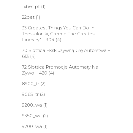
1xbet pt
(1)
22bet
(1)
33 Greatest Things You Can Do In
Thessaloniki, Greece The Greatest
Itinerary" – 904
(4)
70 Slottica Ekskluzywną Grę Autorstwa –
613
(4)
72 Slottica Promocje Automaty Na
Żywo – 420
(4)
8900_tr
(2)
9065_tr
(2)
9200_wa
(1)
9350_wa
(2)
9700_wa
(1)