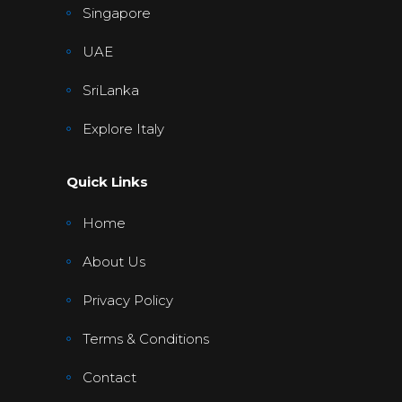
Singapore
UAE
SriLanka
Explore Italy
Quick Links
Home
About Us
Privacy Policy
Terms & Conditions
Contact