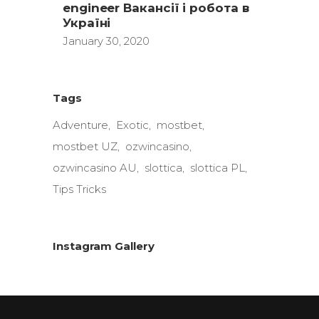
engineer Вакансії і робота в
Україні
January 30, 2020
Tags
Adventure
Exotic
mostbet
mostbet UZ
ozwincasino
ozwincasino AU
slottica
slottica PL
Tips Tricks
Instagram Gallery