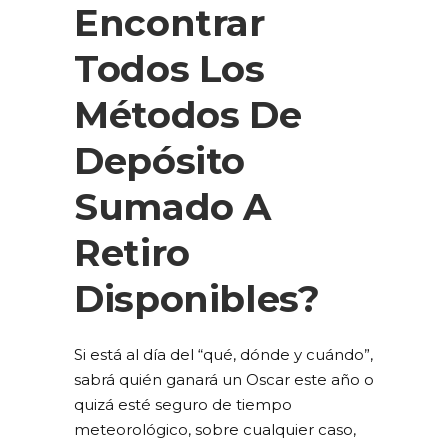
Encontrar
Todos Los
Métodos De
Depósito
Sumado A
Retiro
Disponibles?
Si está al día del “qué, dónde y cuándo”,
sabrá quién ganará un Oscar este año o
quizá esté seguro de tiempo
meteorológico, sobre cualquier caso,