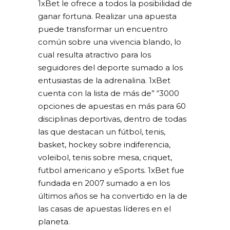
1xBet le ofrece a todos la posibilidad de
ganar fortuna. Realizar una apuesta
puede transformar un encuentro
común sobre una vivencia blando, lo
cual resulta atractivo para los
seguidores del deporte sumado a los
entusiastas de la adrenalina. 1xBet
cuenta con la lista de más de” “3000
opciones de apuestas en más para 60
disciplinas deportivas, dentro de todas
las que destacan un fútbol, tenis,
basket, hockey sobre indiferencia,
voleibol, tenis sobre mesa, criquet,
futbol americano y eSports. 1xBet fue
fundada en 2007 sumado a en los
últimos años se ha convertido en la de
las casas de apuestas líderes en el
planeta.