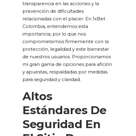
transparencia en las acciones y la
prevención de dificultades
relacionadas con el placer. En 1xBet
Colombia, entendemos esta
importancia, por lo que nos
comprometemos firmemente con la
protección, legalidad y este bienestar
de nuestros usuarios. Proporcionamos
mi gran gama de opciones para afición
y apuestas, respaldadas por medidas
para seguridad y claridad.
Altos
Estándares De
Seguridad En