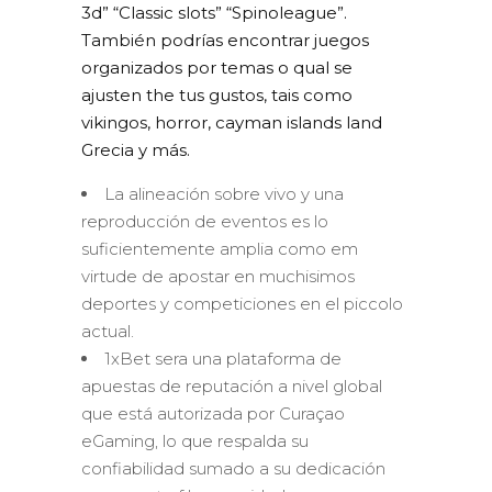
3d” “Classic slots” “Spinoleague”.
También podrías encontrar juegos
organizados por temas o qual se
ajusten the tus gustos, tais como
vikingos, horror, cayman islands land
Grecia y más.
La alineación sobre vivo y una
reproducción de eventos es lo
suficientemente amplia como em
virtude de apostar en muchisimos
deportes y competiciones en el piccolo
actual.
1xBet sera una plataforma de
apuestas de reputación a nivel global
que está autorizada por Curaçao
eGaming, lo que respalda su
confiabilidad sumado a su dedicación