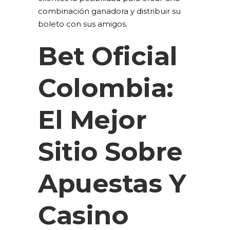
combinación ganadora y distribuir su
boleto con sus amigos.
Bet Oficial
Colombia:
El Mejor
Sitio Sobre
Apuestas Y
Casino