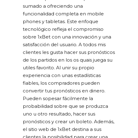
sumado a ofreciendo una
funcionalidad completa en mobile
phones y tabletas. Este enfoque
tecnológico refleja el compromiso
sobre 1xBet con una innovación y una
satisfacción del usuario. A todos mis
clientes les gusta hacer sus pronósticos
de los partidos en los os quais juega su
utiles favorito. Al unir su propio
experiencia con unas estadísticas
fiables, los compradores pueden
convertir tus pronósticos en dinero.
Pueden sopesar fácilmente la
probabilidad sobre que se produzca
uno u otro resultado, hacer sus
pronósticos y crear un boleto. Además,
el sitio web de 1xBet destina a sus
clientes la posibilidad para crear una