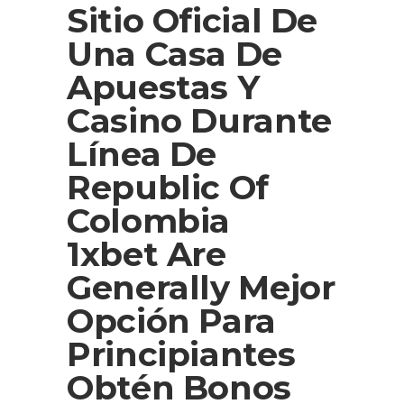
Sitio Oficial De
Una Casa De
Apuestas Y
Casino Durante
Línea De
Republic Of
Colombia ️
1xbet Are
Generally Mejor
Opción Para
Principiantes
Obtén Bonos