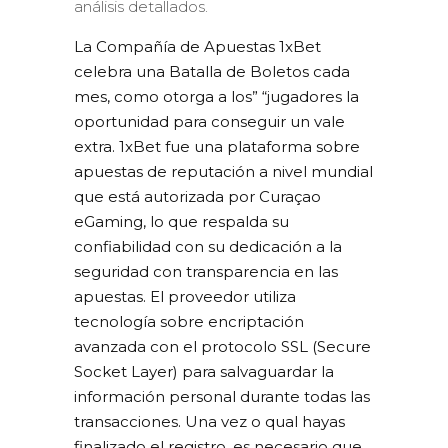
análisis detallados.
La Compañía de Apuestas 1xBet
celebra una Batalla de Boletos cada
mes, como otorga a los” “jugadores la
oportunidad para conseguir un vale
extra. 1xBet fue una plataforma sobre
apuestas de reputación a nivel mundial
que está autorizada por Curaçao
eGaming, lo que respalda su
confiabilidad con su dedicación a la
seguridad con transparencia en las
apuestas. El proveedor utiliza
tecnología sobre encriptación
avanzada con el protocolo SSL (Secure
Socket Layer) para salvaguardar la
información personal durante todas las
transacciones. Una vez o qual hayas
finalizado el registro, es necesario que