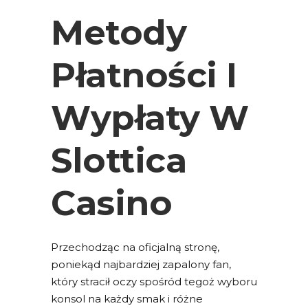
Metody
Płatności I
Wypłaty W
Slottica
Casino
Przechodząc na oficjalną stronę,
poniekąd najbardziej zapalony fan,
który stracił oczy spośród tegoż wyboru
konsol na każdy smak i różne