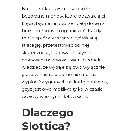
Na początku uzyskujesz budżet –
bezpłatne monety, które pozwalają ci
kręcić bębnami poprzez całą dobę i z
brakiem żadnych ograniczeń. Każdy
może spróbować stworzyć własną
strategię, przetestować do niej
skuteczność, budować taktykę i
odkrywać możliwości. Warto jednak
wiedzieć, że wydaje się owo wyłącznie
gra, a w nastroju demo nie można
wypłacić wygranych na kartę bankową,
gdyż jest owo możliwe tylko w czasie
zabawy własnymi złotówkami.
Dlасzеgо
Slоttіса?