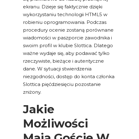
ekranu. Dzieje się faktycznie dzięki
wykorzystaniu technologii HTML5 w
robieniu oprogramowania. Podczas
procedury ocenie zostaną porównane
wiadomości w paszporcie zawodnika i
swoim profil w klubie Slottica. Dlatego
ważne wydaje się, aby podawać tylko
rzeczywiste, bieżące i autentyczne
dane. W sytuacji stwierdzenia
niezgodności, dostęp do konta członka
Slottica pięćdziesięciu pozostanie
zniżony.
Jakie
Możliwości
Mają Goście W