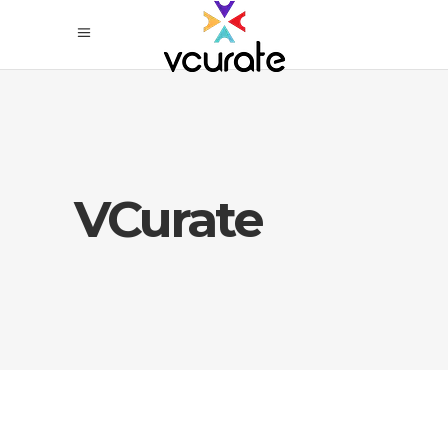
VCurate