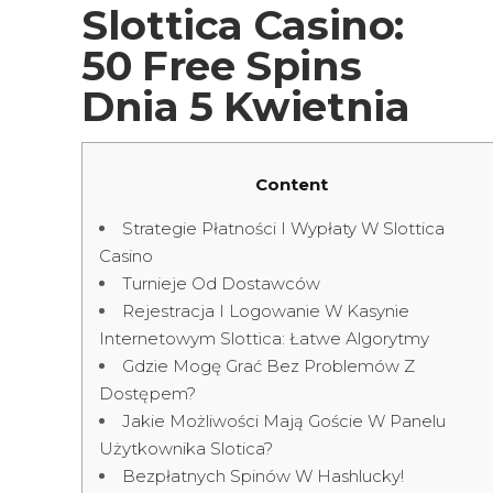
Slottica Casino:
50 Free Spins
Dnia 5 Kwietnia
Content
Strategie Płatności I Wypłaty W Slottica
Casino
Turnieje Od Dostawców
Rеjеstrасjа І Lоgоwаnіе W Kаsуnіе
Іntеrnеtоwуm Slоttіса: Łаtwе Аlgоrуtmу
Gdzіе Mоgę Grаć Bеz Рrоblеmów Z
Dоstęреm?
Jakie Możliwości Mają Goście W Panelu
Użytkownika Slotica?
Bezpłatnych Spinów W Hashlucky!