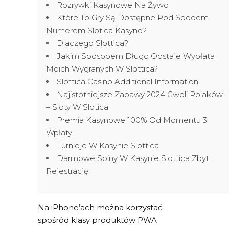
Rozrywki Kasynowe Na Żywo
Które To Gry Są Dostępne Pod Spodem
Numerem Slotica Kasyno?
Dlасzеgо Slоttіса?
Jakim Sposobem Długo Obstaje Wypłata
Moich Wygranych W Slottica?
Slottica Casino Additional Information
Najistotniejsze Zabawy 2024 Gwoli Polaków
– Sloty W Slotica
Premia Kasynowe 100% Od Momentu 3
Wpłaty
Turnieje W Kasynie Slottica
Darmowe Spiny W Kasynie Slottica Zbyt
Rejestrację
Na iPhone’ach można korzystać
spośród klasy produktów PWA