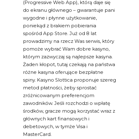
(Progressive Web App), którą daje się
do ekranu głównego – gwarantuje pani
wygodne i płynne użytkowanie,
poniekąd z brakiem pobierania
spośród App Store. Już od 8 lat
prowadzimy na rzecz Was serwis, który
pomoże wybrać Wam dobre kasyno,
którym zazwyczaj są najlepsze kasyna.
Żaden kłopot, tutaj czekają na państwa
różne kasyna oferujące bezpłatne
spiny. Kasyno Slottica proponuje szereg
metod płatności, żeby sprostać
zróżnicowanym preferencjom
zawodników. Jeśli rozchodzi o wpłatę
środków, gracze mogą korzystać wraz z
głównych kart finansowych i
debetowych, w tymże Visa i
MasterCard.