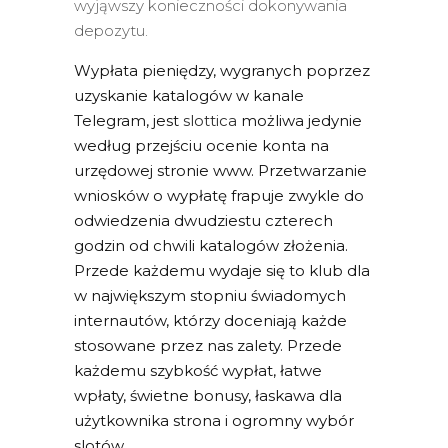
wyjąwszy konieczności dokonywania
depozytu.
Wypłata pieniędzy, wygranych poprzez
uzyskanie katalogów w kanale
Telegram, jest
slottica
możliwa jedynie
według przejściu ocenie konta na
urzędowej stronie www. Przetwarzanie
wniosków o wypłatę frapuje zwykle do
odwiedzenia dwudziestu czterech
godzin od chwili katalogów złożenia.
Przede każdemu wydaje się to klub dla
w największym stopniu świadomych
internautów, którzy doceniają każde
stosowane przez nas zalety. Przede
każdemu szybkość wypłat, łatwe
wpłaty, świetne bonusy, łaskawa dla
użytkownika strona i ogromny wybór
slotów.