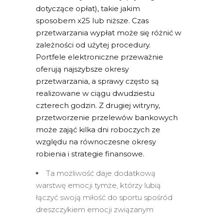
dotyczące opłat), takie jakim
sposobem x25 lub niższe. Czas
przetwarzania wypłat może się różnić w
zależności od użytej procedury.
Portfele elektroniczne przeważnie
oferują najszybsze okresy
przetwarzania, a sprawy często są
realizowane w ciągu dwudziestu
czterech godzin. Z drugiej witryny,
przetworzenie przelewów bankowych
może zająć kilka dni roboczych ze
względu na równoczesne okresy
robienia i strategie finansowe.
Ta możliwość daje dodatkową
warstwę emocji tymże, którzy lubią
łączyć swoją miłość do sportu spośród
dreszczykiem emocji związanym