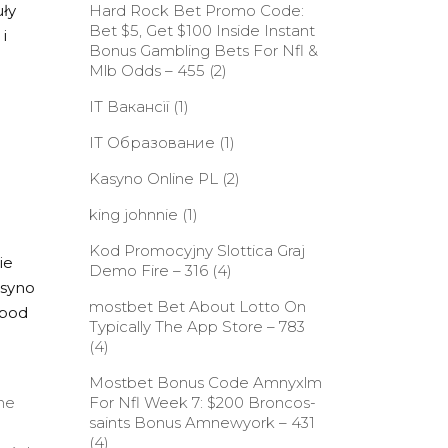
ły
Hard Rock Bet Promo Code:
Bet $5, Get $100 Inside Instant
i
Bonus Gambling Bets For Nfl &
Mlb Odds – 455
(2)
IT Вакансії
(1)
IT Образование
(1)
Kasyno Online PL
(2)
king johnnie
(1)
Kod Promocyjny Slottica Graj
ie
Demo Fire – 316
(4)
asyno
‎mostbet Bet About Lotto On
 pod
Typically The App Store – 783
h
(4)
Mostbet Bonus Code Amnyxlm
ne
For Nfl Week 7: $200 Broncos-
saints Bonus Amnewyork – 431
(4)