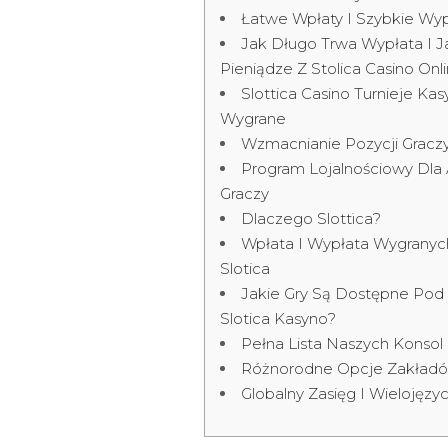
Łatwe Wpłaty I Szybkie Wyp
Jak Długo Trwa Wypłata I J
Pieniądze Z Stolica Casino Onl
Slottica Casino Turnieje Ka
Wygrane
Wzmacnianie Pozycji Gracz
Program Lojalnościowy Dla
Graczy
Dlасzеgо Slоttіса?
Wpłata I Wypłata Wygranyc
Slotica
Jakie Gry Są Dostępne Po
Slotica Kasyno?
Pełna Lista Naszych Konso
Różnorodne Opcje Zakładó
Globalny Zasięg I Wielojęzy