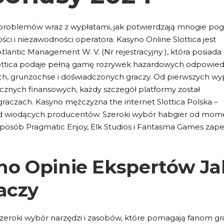
problemów wraz z wypłatami, jak potwierdzają mnogie pog
i i niezawodności operatora. Kasyno Online Slottica jest
antic Management W. V. (Nr rejestracyjny ), która posiada
Slottica podaje pełną gamę rozrywek hazardowych odpowie
h, grunzochse i doświadczonych graczy. Od pierwszych wy
znych finansowych, każdy szczegół platformy został
raczach. Kasyno mężczyzna the internet Slottica Polska –
od wiodących producentów. Szeroki wybór habgier od mom
sposób Pragmatic Enjoy, Elk Studios i Fantasma Games zap
ino Opinie Ekspertów Ja
aczy
szeroki wybór narzędzi i zasobów, które pomagają fanom gr