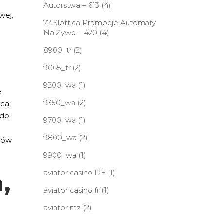
Autorstwa – 613
(4)
wej.
72 Slottica Promocje Automaty
Na Żywo – 420
(4)
8900_tr
(2)
9065_tr
(2)
9200_wa
(1)
е
9350_wa
(2)
ica
 do
9700_wa
(1)
9800_wa
(2)
tów
9900_wa
(1)
,
aviator casino DE
(1)
aviator casino fr
(1)
aviator mz
(2)