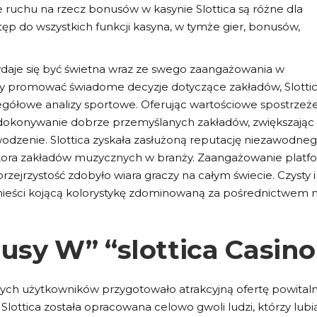
 ruchu na rzecz bonusów w kasynie Slottica są różne dla
p do wszystkich funkcji kasyna, w tymże gier, bonusów,
wydaje się być świetna wraz ze swego zaangażowania w
by promować świadome decyzje dotyczące zakładów, Slotti
ółowe analizy sportowe. Oferując wartościowe spostrzeżen
dokonywanie dobrze przemyślanych zakładów, zwiększając
dzenie. Slottica zyskała zasłużoną reputację niezawodneg
ora zakładów muzycznych w branży. Zaangażowanie platf
zejrzystość zdobyło wiara graczy na całym świecie. Czysty i
mieści kojącą kolorystykę zdominowaną za pośrednictwem 
usy W” “slottica Casino
żych użytkowników przygotowało atrakcyjną ofertę powitaln
ottica została opracowana celowo gwoli ludzi, którzy lubi