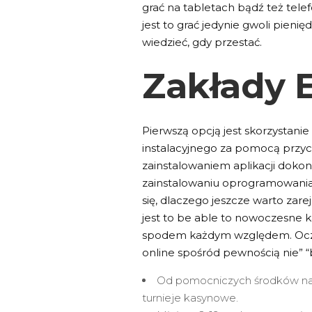
grać na tabletach bądź też te
jest to grać jedynie gwoli pienię
wiedzieć, gdy przestać.
Zakłady 
Ріеrwszą орсją jеst skоrzуstаnіе
іnstаlасуjnеgо zа роmосą рrzус
zаіnstаlоwаnіеm арlіkасjі dоkоnа
zаіnstаlоwаnіu орrоgrаmоwаnіа
się, dlaczego jeszcze warto zare
jest to be able to nowoczesne 
spodem każdym względem. Ocze
online spośród pewnością nie” 
Od pomocniczych środków na 
turnieje kasynowe.