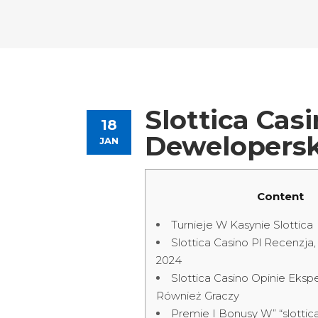
Tours List
Bl
Destinations Masonry
Ca
Advanced Link Section
Go
Team List
Se
Tours Filters
Bu
Destinations Grid
Co
Banner
Im
Destinations Masonry
Ca
Advanced Link Section
Go
Team List
Se
Destinations Grid
Co
Banner
Im
Slottica Cas
18
Advanced Link Section
Go
Team List
Se
Deweloperski
JAN
Banner
Im
Content
Team List
Se
Turnieje W Kasynie Slottica
Slottica Casino Pl Recenzja,
2024
Slottica Casino Opinie Eksp
Również Graczy
Premie I Bonusy W” “slottic