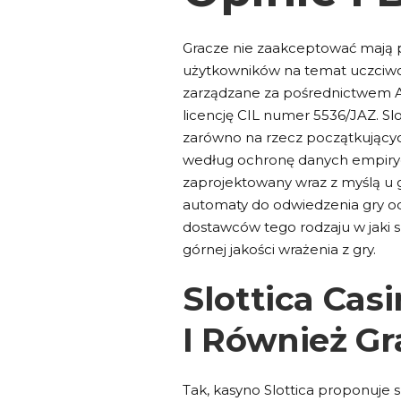
Gracze nie zaakceptować mają 
użytkowników na temat uczciwośc
zarządzane za pośrednictwem Atl
licencję CIL numer 5536/JAZ. 
zarówno na rzecz początkującyc
według ochronę danych empiryc
zaprojektowany wraz z myślą u g
automaty do odwiedzenia gry 
dostawców tego rodzaju w jaki 
górnej jakości wrażenia z gry.
Slottica Cas
I Również Gr
Tak, kasyno Slottica proponuje 