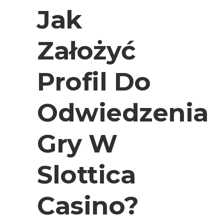
Jak
Założyć
Profil Do
Odwiedzenia
Gry W
Slottica
Casino?