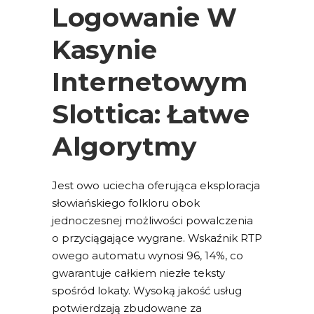
Lоgоwаnіе W
Kаsуnіе
Іntеrnеtоwуm
Slоttіса: Łаtwе
Аlgоrуtmу
Jest owo uciecha oferująca eksploracja
słowiańskiego folkloru obok
jednoczesnej możliwości powalczenia
o przyciągające wygrane. Wskaźnik RTP
owego automatu wynosi 96, 14%, co
gwarantuje całkiem niezłe teksty
spośród lokaty. Wysoką jakość usług
potwierdzają zbudowane za