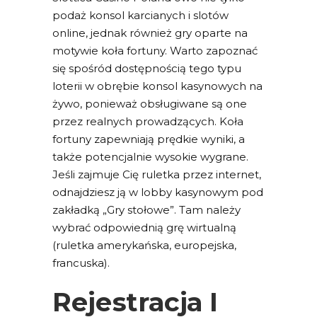
podaż konsol karcianych i slotów
online, jednak również gry oparte na
motywie koła fortuny. Warto zapoznać
się spośród dostępnością tego typu
loterii w obrębie konsol kasynowych na
żywo, ponieważ obsługiwane są one
przez realnych prowadzących. Koła
fortuny zapewniają prędkie wyniki, a
także potencjalnie wysokie wygrane.
Jeśli zajmuje Cię ruletka przez internet,
odnajdziesz ją w lobby kasynowym pod
zakładką „Gry stołowe”. Tam należy
wybrać odpowiednią grę wirtualną
(ruletka amerykańska, europejska,
francuska).
Rеjеstrасjа І