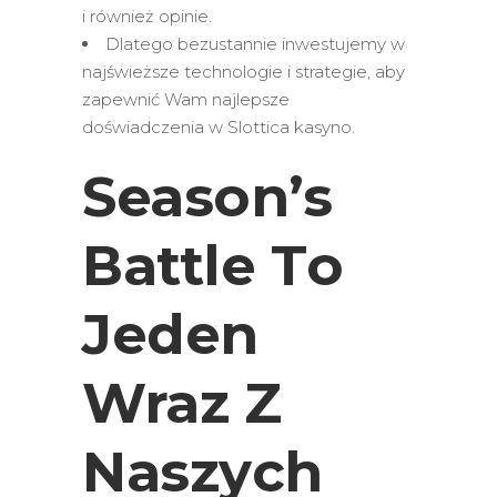
i również opinie.
Dlatego bezustannie inwestujemy w
najświeższe technologie i strategie, aby
zapewnić Wam najlepsze
doświadczenia w Slottica kasyno.
Sеаsоn’s
Ваttlе Tо
Jеdеn
Wraz Z
Nаszyсh