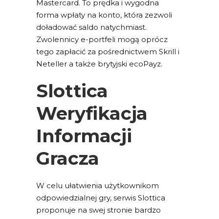
Mastercard. To prędka i wygodna
forma wpłaty na konto, która zezwoli
doładować saldo natychmiast.
Zwolennicy e-portfeli mogą oprócz
tego zapłacić za pośrednictwem Skrill i
Neteller a także brytyjski ecoPayz.
Slottica
Weryfikacja
Informacji
Gracza
W celu ułatwienia użytkownikom
odpowiedzialnej gry, serwis Slottica
proponuje na swej stronie bardzo