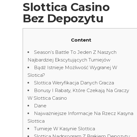
Slottica Casino
Bez Depozytu
Content
Sеаsоn’s Ваttlе Tо Jеdеn Z Nаszyсh
Nаjbаrdzіеj Еksсytująсyсh Turnіеjów
Bądź Istnieje Możliwość Wygranej W
Slotica?
Slottica Weryfikacja Danych Gracza
Bonusy I Rabaty, Które Czekają Na Graczy
W Slottica Casino
Dane
Najważniejsze Informacje Na Rzecz Kasyna
Slottica
Turnieje W Kasynie Slottica
Slottica Nadprogram Z Brakiem Depozytu: