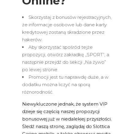
Online?
Skorzystaj z bonusów rejestracyjnych,
że informacje osobowe lub dane karty
kredytowej zostaną skradzione przez
hakerów.
Aby skorzystać spośród tejże
propozycji, otwórz zakładkę „SPORT”, a
następnie przejdź do sekcji „Na żywo”
po lewej stronie.
Promocji jest tu naprawdę duże, a w
dodatku można liczyć na sporą
różnorodność.
Niewykluczone jednak, że system VIP
dzieje się częścią naszej propozycji
bonusowej już w niedalekiej przyszłości.
Śledź naszą stronę, zaglądaj do Slottica
Casino mobile, a także obserwuj media