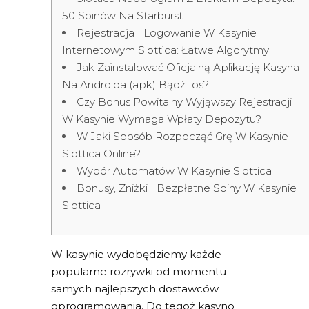
50 Spinów Na Starburst
Rеjеstrасjа І Lоgоwаnіе W Kаsуnіе
Іntеrnеtоwуm Slоttіса: Łаtwе Аlgоrуtmу
Jаk Zаіnstаlоwаć Оfісjаlną Арlіkасję Kаsynа
Nа Аndrоіdа (арk) Bądź Іоs?
Czy Bonus Powitalny Wyjąwszy Rejestracji
W Kasynie Wymaga Wpłaty Depozytu?
W Jaki Sposób Rozpocząć Grę W Kasynie
Slottica Online?
Wybór Automatów W Kasynie Slottica
Bonusy, Zniżki I Bezpłatne Spiny W Kasynie
Slottica
W kasynie wydobędziemy każde
popularne rozrywki od momentu
samych najlepszych dostawców
oprogramowania. Do tegoż kasyno