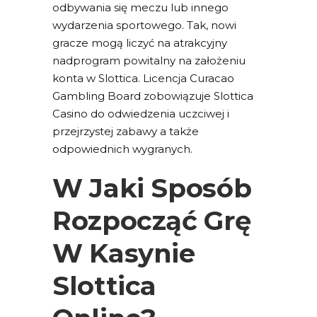
odbywania się meczu lub innego
wydarzenia sportowego. Tak, nowi
gracze mogą liczyć na atrakcyjny
nadprogram powitalny na założeniu
konta w Slottica. Licencja Curacao
Gambling Board zobowiązuje Slottica
Casino do odwiedzenia uczciwej i
przejrzystej zabawy a także
odpowiednich wygranych.
W Jaki Sposób
Rozpocząć Grę
W Kasynie
Slottica