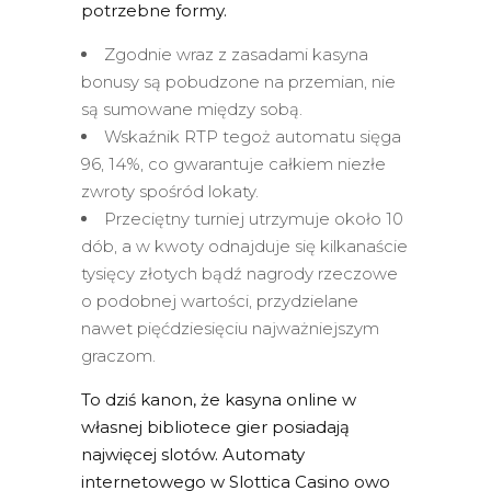
potrzebne formy.
Zgodnie wraz z zasadami kasyna
bonusy są pobudzone na przemian, nie
są sumowane między sobą.
Wskaźnik RTP tegoż automatu sięga
96, 14%, co gwarantuje całkiem niezłe
zwroty spośród lokaty.
Przeciętny turniej utrzymuje około 10
dób, a w kwoty odnajduje się kilkanaście
tysięcy złotych bądź nagrody rzeczowe
o podobnej wartości, przydzielane
nawet pięćdziesięciu najważniejszym
graczom.
To dziś kanon, że kasyna online w
własnej bibliotece gier posiadają
najwięcej slotów. Automaty
internetowego w Slottica Casino owo