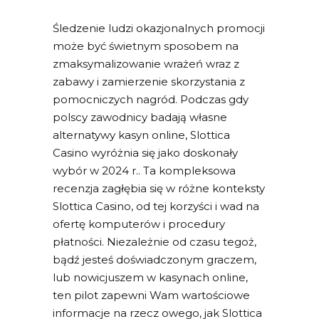
Śledzenie ludzi okazjonalnych promocji
może być świetnym sposobem na
zmaksymalizowanie wrażeń wraz z
zabawy i zamierzenie skorzystania z
pomocniczych nagród. Podczas gdy
polscy zawodnicy badają własne
alternatywy kasyn online, Slottica
Casino wyróżnia się jako doskonały
wybór w 2024 r.. Ta kompleksowa
recenzja zagłębia się w różne konteksty
Slottica Casino, od tej korzyści i wad na
ofertę komputerów i procedury
płatności. Niezależnie od czasu tegoż,
bądź jesteś doświadczonym graczem,
lub nowicjuszem w kasynach online,
ten pilot zapewni Wam wartościowe
informacje na rzecz owego, jak Slottica