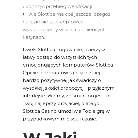
ukończyć przebieg weryfikacji.
Ale Slottica ma coś jeszcze, czegoż
na razie nie zaakceptować
wydobędziemy w wielu odmiennych
kasynach.
Dzięki Slottica Logowanie, dzierżysz
łatwy dostęp do wszystkich tych
emocjonujących komputerów. Slottica
Opinie internautów są najczęściej
bardzo pozytywne, jak świadczy o
wysokiej jakości propozycji i przyjaznym
interfejsie. Wiemy, że smartfon jest to
Twój najlepszy przyjaciel, dlatego
Slottica Casino umożliwia Tobie grę w
przypadkowym miejscu i czasie.