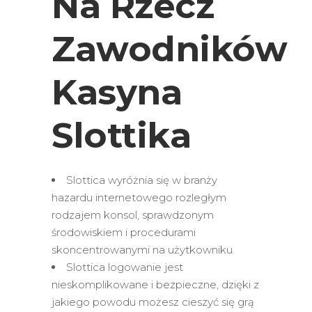
Na Rzecz
Zawodników
Kasyna
Slottika
Slottica wyróżnia się w branży
hazardu internetowego rozległym
rodzajem konsol, sprawdzonym
środowiskiem i procedurami
skoncentrowanymi na użytkowniku.
Slottica logowanie jest
nieskomplikowane i bezpieczne, dzięki z
jakiego powodu możesz cieszyć się grą