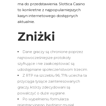
ma do przedstawienia. Slottica Casino
to konkretne z najpopularniejszych
kasyn internetowego dostępnych
aktualnie.
Zniżki
Dane graczy są chronione poprzez
najnowocześniejsze protokoły
szyfrujące i nie zaakceptować są
udostępniane społeczeństwom trzecim.
Z RTP na szczeblu 96, 71% uciecha ta
przyciąga tysiące zainteresowanych
graczy, którzy zdecydowani są
powalczyć o duże wygrane.
Po wypełnieniu formularza
rejestracyjnego, będziesz musiał