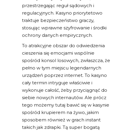
przestrzegając reguł sądowych i
regulacyjnych. Kasyno priorytetowo
traktuje bezpieczeństwo graczy,
stosując wprawne szyfrowanie i środki
ochrony danych empirycznych.
To atrakcyjne obszar do odwiedzenia
cieszenia się emocjami wspólnie
spośród konsol losowych, zwłaszcza, że
pełno w tym miejscu legendarnych
urządzeń poprzez internet. To kasyno
cały termin intryguje właściwie i
wykonuje całość, żeby przyciągnąć do
siebie nowych internautów. Ale prócz
tego możemy tutaj bawić się w kasynie
spośród krupierem na żywo, jakim
sposobem również w grach instant
takich jak zdrapki. Tą super bogatą