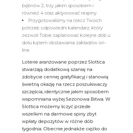
bębnów 2, trzy jakim sposobem i
również 4 oraz aktywować respiny.
Przygotowaliśmy na rzecz Twoich
potrzeb odpowiedni kalendarz, który
zezwoli Tobie zaplanować kolejne dób u
dołu kątem obstawiania zakładów on-
line.
Loterie aranżowane poprzez Slottica
stwarzają dodatkową szansę na
zdobycie cennej gratyfikacyj i stanowią
świetną okazję na rzecz poszukiwaczy
szczęścia, identycznie jakim sposobem
wspomniana wyżej Sezonowa Bitwa. W
Slottica możemy liczyć przede
wszelkim na darmowe spiny zbyt
wpłaty depozytów w różne dób
tygodnia. Obecnie jednakże ciężko do