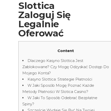
Slottica
Zaloguj Się
Legalnie
Oferować
Content
Dlaczego Kasyno Slottica Jest
Zablokowane? Czy Mogę Odzyskać Dostęp Do
Mojego Konta?
Kasyno Slottica: Strategie Płatności
W Jaki Sposób Mogę Poznać Każde
Metody Płatności W Slotica Casino?
W Jaki To Sposób Odebrać Bezpłatne
Spiny?
Szczęście Wydaje Się Być Na Twojej