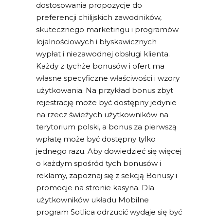
dostosowania propozycje do
preferencji chilijskich zawodników,
skutecznego marketingu i programów
lojalnościowych i błyskawicznych
wypłat i niezawodnej obsługi klienta.
Każdy z tychże bonusów i ofert ma
własne specyficzne właściwości i wzory
użytkowania. Na przykład bonus zbyt
rejestrację może być dostępny jedynie
na rzecz świeżych użytkowników na
terytorium polski, a bonus za pierwszą
wpłatę może być dostępny tylko
jednego razu. Aby dowiedzieć się więcej
o każdym spośród tych bonusów i
reklamy, zapoznaj się z sekcją Bonusy i
promocje na stronie kasyna. Dla
użytkowników układu Mobilne
program Sotlica odrzucić wydaje się być