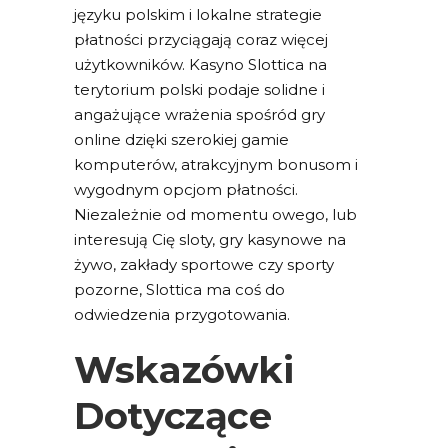
języku polskim i lokalne strategie
płatności przyciągają coraz więcej
użytkowników. Kasyno Slottica na
terytorium polski podaje solidne i
angażujące wrażenia spośród gry
online dzięki szerokiej gamie
komputerów, atrakcyjnym bonusom i
wygodnym opcjom płatności.
Niezależnie od momentu owego, lub
interesują Cię sloty, gry kasynowe na
żywo, zakłady sportowe czy sporty
pozorne, Slottica ma coś do
odwiedzenia przygotowania.
Wskazówki
Dotyczące