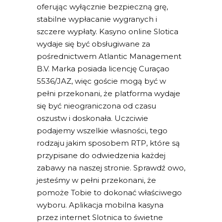
oferując wyłącznie bezpieczną grę,
stabilne wypłacanie wygranych i
szczere wypłaty. Kasyno online Slotica
wydaje się być obsługiwane za
pośrednictwem Atlantic Management
B.V. Marka posiada licencję Curaçao
5536/JAZ, więc goście mogą być w
pełni przekonani, że platforma wydaje
się być nieograniczona od czasu
oszustw i doskonała. Uczciwie
podajemy wszelkie własności, tego
rodzaju jakim sposobem RTP, które są
przypisane do odwiedzenia każdej
zabawy na naszej stronie. Sprawdź owo,
jesteśmy w pełni przekonani, że
pomoże Tobie to dokonać właściwego
wyboru. Aplikacja mobilna kasyna
przez internet Slotnica to świetne