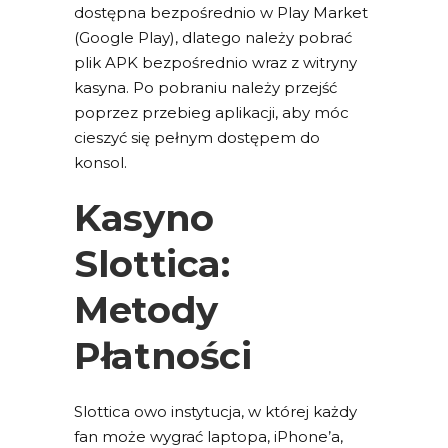
dostępna bezpośrednio w Play Market
(Google Play), dlatego należy pobrać
plik APK bezpośrednio wraz z witryny
kasyna. Po pobraniu należy przejść
poprzez przebieg aplikacji, aby móc
cieszyć się pełnym dostępem do
konsol.
Kasyno
Slottica:
Metody
Płatności
Slottica owo instytucja, w której każdy
fan może wygrać laptopa, iPhone’a,