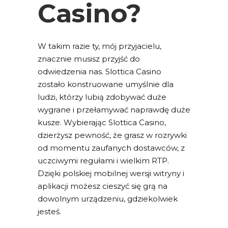
Casino?
W takim razie ty, mój przyjacielu,
znacznie musisz przyjść do
odwiedzenia nas. Slottica Casino
zostało konstruowane umyślnie dla
ludzi, którzy lubią zdobywać duże
wygrane i przełamywać naprawdę duże
kusze. Wybierając Slottica Casino,
dzierżysz pewność, że grasz w rozrywki
od momentu zaufanych dostawców, z
uczciwymi regułami i wielkim RTP.
Dzięki polskiej mobilnej wersji witryny i
aplikacji możesz cieszyć się grą na
dowolnym urządzeniu, gdziekolwiek
jesteś.