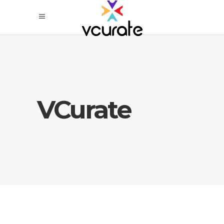
VCurate