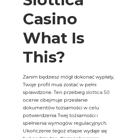
Casino
What Is
This?
Zanim będziesz mógł dokonać wypłaty,
Twoje profil musi zostać w pełni
sprawdzone. Ten przebieg
slottica 50
ocenie obejmuje przesłanie
dokumentów tożsamości w celu
potwierdzenia Twej tożsamości i
spełnienia wymogów regulacyjnych.
Ukończenie tegoż etapie wydaje się