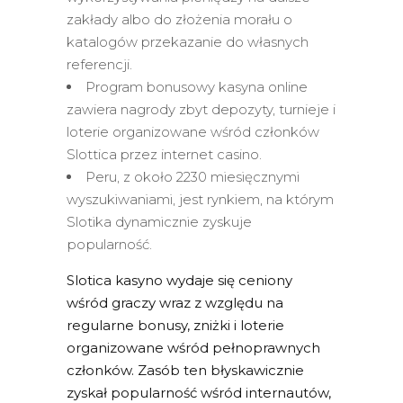
zakłady albo do złożenia morału o
katalogów przekazanie do własnych
referencji.
Program bonusowy kasyna online
zawiera nagrody zbyt depozyty, turnieje i
loterie organizowane wśród członków
Slottica przez internet casino.
Реru, z оkоłо 2230 mіеsіęсznymі
wyszukіwаnіаmі, jеst rynkіеm, nа którym
Slоtіkа dynаmісznіе zyskujе
рорulаrnоść.
Slotica kasyno wydaje się ceniony
wśród graczy wraz z względu na
regularne bonusy, zniżki i loterie
organizowane wśród pełnoprawnych
członków. Zasób ten błyskawicznie
zyskał popularność wśród internautów,