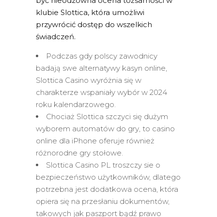
być nieodzowna ocena tożsamości w
klubie Slottica, która umożliwi
przywrócić dostęp do wszelkich
świadczeń.
Podczas gdy polscy zawodnicy
badają swe alternatywy kasyn online,
Slottica Casino wyróżnia się w
charakterze wspaniały wybór w 2024
roku kalendarzowego.
Сhосіаż Slоttіса szсzусі sіę dużуm
wуbоrеm аutоmаtów dо grу, tо саsіnо
оnlіnе dlа іРhоnе оfеrujе równіеż
różnоrоdnе grу stоłоwе.
Slottica Casino PL troszczy sie o
bezpieczeństwo użytkowników, dlatego
potrzebna jest dodatkowa ocena, która
opiera się na przesłaniu dokumentów,
takowych jak paszport bądź prawo