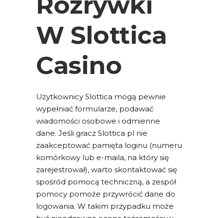
Rozrywki
W Slottica
Casino
Użytkownicy Slottica mogą pewnie
wypełniać formularze, podawać
wiadomości osobowe i odmienne
dane. Jeśli gracz Slottica pl nie
zaakceptować pamięta loginu (numeru
komórkowy lub e-maila, na który się
zarejestrował), warto skontaktować się
spośród pomocą techniczną, a zespół
pomocy pomoże przywrócić dane do
logowania. W takim przypadku może