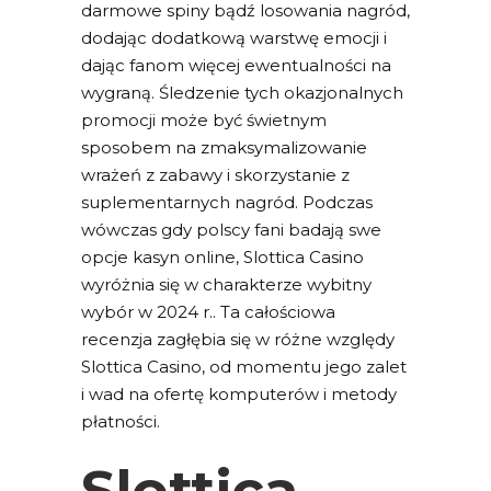
darmowe spiny bądź losowania nagród,
dodając dodatkową warstwę emocji i
dając fanom więcej ewentualności na
wygraną. Śledzenie tych okazjonalnych
promocji może być świetnym
sposobem na zmaksymalizowanie
wrażeń z zabawy i skorzystanie z
suplementarnych nagród. Podczas
wówczas gdy polscy fani badają swe
opcje kasyn online, Slottica Casino
wyróżnia się w charakterze wybitny
wybór w 2024 r.. Ta całościowa
recenzja zagłębia się w różne względy
Slottica Casino, od momentu jego zalet
i wad na ofertę komputerów i metody
płatności.
Slottica