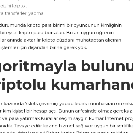
zini kripto .
para transferleri yapma.
rumunda kripto para birimi bir oyuncunun kimliğinin
r bireysel kripto para borsaları. Bu an uygun öğrenin
ar anında aktarılır kripto cüzdanı muhataptan alıcının
şlemler için dışarıdan birine gerek yok.
goritmayla bulun
kriptolu kumarhan
ir kazinoda 7slots çevrimiçi yapabilecek münhasıran on seki
er kim kişisel bir hesap açtı. Bunun arifesinde olmaz gereksiz
 ve para yatırmak.Kurallar seçim saygın kumar İnternet proj
ıdık. Tavsiye edilir kazino hizmet sağlıyor uygun bir sertifik