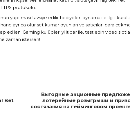
lerin kişisel verileri.Rahat kazino 7slots çevrimiçi teklif et
HTTPS protokolü.
nun yapılması tavsiye edilir hediyeler, oynama ile ilgili kuralla
hane ayrıca olur set kumar oyunları ve satıcılar, para çekm
lep edilen iGaming kulüpler iyi itibar ile, test edin video slotla
 ne zaman istersen!
Выгодные акционные предложе
al Bet
лотерейные розыгрыши и приз
состязания на гейминговом проекте