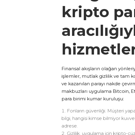
kripto pa
aracılığıy
hizmetler
Finansal akışların olağan yönleriy
işlemler, mutlak gizlilik ve tam
ve kazanılan parayı nakde çevi
makbuzları uygulama Bitcoin, Ether
para birimi kumar kuruluşu:
Fonların güvenliği. Müşteri yapa
bilgi, hangisi kimse bilmiyor kuvve
adrese.
Gizlilik. uygulama için kripto-c