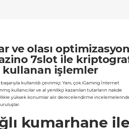
ockquote
Counters
ll To Action
Pie Charts
ogle Maps
Testimonials
parators
Video Button
ttons
Horizontal Progress Bars
ntact Form
Blog List Shortcode
age Gallery
Client Carousel
ll To Action
Pie Charts
ogle Maps
Testimonials
parators
Video Button
ntact Form
Blog List Shortcode
age Gallery
Client Carousel
ar ve olası optimizasyo
ogle Maps
Testimonials
parators
Video Button
zino 7slot ile kriptogra
 kullanan işlemler
age Gallery
Client Carousel
parators
Video Button
arıyla kullanıldı çevrimiçi. Yani, çok iGaming İnternet
anmış kullanıcılar ve al yenilikçi kazanılan tutarların nakde
likle yüksek konumlar alır derecelendirme incelemelerind
uruluşlar.
ğlı kumarhane il