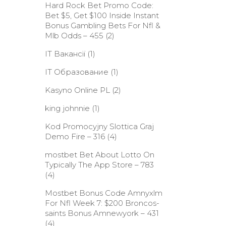
Hard Rock Bet Promo Code:
Bet $5, Get $100 Inside Instant
Bonus Gambling Bets For Nfl &
Mlb Odds – 455
(2)
IT Вакансії
(1)
IT Образование
(1)
Kasyno Online PL
(2)
king johnnie
(1)
Kod Promocyjny Slottica Graj
Demo Fire – 316
(4)
‎mostbet Bet About Lotto On
Typically The App Store – 783
(4)
Mostbet Bonus Code Amnyxlm
For Nfl Week 7: $200 Broncos-
saints Bonus Amnewyork – 431
(4)