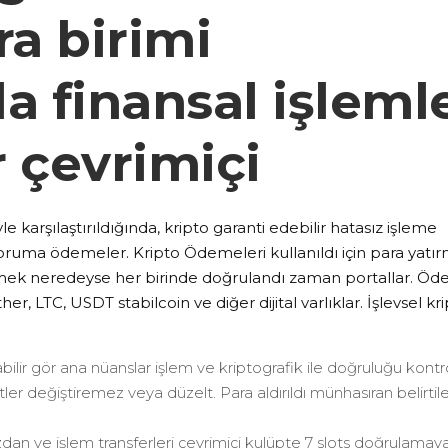
ra birimi
la finansal işleml
 çevrimiçi
le karşılaştırıldığında, kripto garanti edebilir hatasız işleme
 koruma ödemeler. Kripto Ödemeleri kullanıldı için para yatı
rmek neredeyse her birinde doğrulandı zaman portallar. Ö
, LTC, USDT stabilcoin ve diğer dijital varlıklar. İşlevsel kr
bilir gör ana nüanslar işlem ve kriptografik ile doğruluğu kontr
tler değiştiremez veya düzelt. Para aldırıldı münhasıran belirtil
üzdan ve işlem transferleri çevrimiçi kulüpte 7 slots doğrulamay