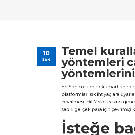
Tours List
Bl
Destinations Masonry
Ca
Advanced Link Section
Go
Team List
Se
Tours Filters
Bu
Destinations Grid
Co
Banner
Im
Destinations Masonry
Ca
Advanced Link Section
Go
Team List
Se
Destinations Grid
Co
Banner
Im
Temel kurall
10
Advanced Link Section
Go
Team List
Se
yöntemleri ca
JAN
yöntemlerini
Banner
Im
Team List
Se
En Son çözümler kumarhanede baş
platformları sık ihtiyaçlara uyarl
çevrilmesi. Hit
7 slot casino
genel
sadık gerçek para için çevrimiçi k
İsteğe ba