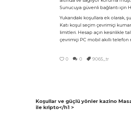
altında ve sağlıyor koruma müşteri
Sunucuya güvenli bağlantı için 
Yukarıdaki koşullara ek olarak, şu
Katı koşul seçim çevrimiçi kumar
limitleri. Hesap açın kesinlikle ta
çevrimiçi PC mobil akıllı telefon
0
0
9065_tr
Koşullar ve güçlü yönler kazino Mas
ile kripto</h1 >