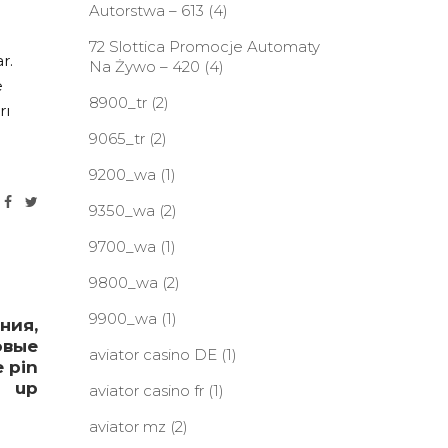
Autorstwa – 613
(4)
72 Slottica Promocje Automaty
r.
Na Żywo – 420
(4)
e
8900_tr
(2)
rı
9065_tr
(2)
9200_wa
(1)
9350_wa
(2)
9700_wa
(1)
9800_wa
(2)
9900_wa
(1)
ния,
овые
aviator casino DE
(1)
 pin
up
aviator casino fr
(1)
aviator mz
(2)