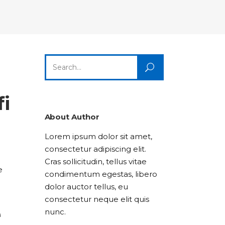
Columns
Dropcaps
Icon With Text
Title & Subtitle
Custom Font
Highlights
Lists
Dropcaps
Icon With Text
Title & Subtitle
Search
Highlights
Lists
for:
n
Icon With Text
Title & Subtitle
fi
Lists
About Author
Lorem ipsum dolor sit amet,
Title & Subtitle
consectetur adipiscing elit.
Cras sollicitudin, tellus vitae
e
condimentum egestas, libero
dolor auctor tellus, eu
consectetur neque elit quis
e
nunc.