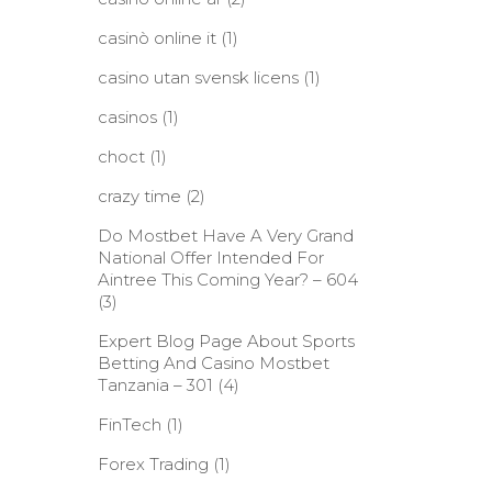
casinò online it
(1)
casino utan svensk licens
(1)
casinos
(1)
choct
(1)
crazy time
(2)
Do Mostbet Have A Very Grand
National Offer Intended For
Aintree This Coming Year? – 604
(3)
Expert Blog Page About Sports
Betting And Casino Mostbet
Tanzania – 301
(4)
FinTech
(1)
Forex Trading
(1)