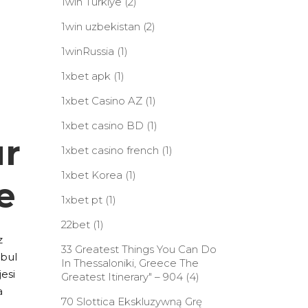
1win Turkiye
(2)
1win uzbekistan
(2)
1winRussia
(1)
1xbet apk
(1)
1xbet Casino AZ
(1)
1xbet casino BD
(1)
ur
1xbet casino french
(1)
1xbet Korea
(1)
e
1xbet pt
(1)
22bet
(1)
z
33 Greatest Things You Can Do
 bul
In Thessaloniki, Greece The
esi
Greatest Itinerary" – 904
(4)
a
70 Slottica Ekskluzywną Grę