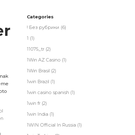
Categories
er
! Без рубрики
(6)
1
(1)
11075_tr
(2)
1Win AZ Casino
(1)
1Win Brasil
(2)
rmak
1win Brazil
(1)
deme
ipto
1win casino spanish
(1)
1win fr
(2)
ol
1win India
(1)
en
1WIN Official In Russia
(1)
a