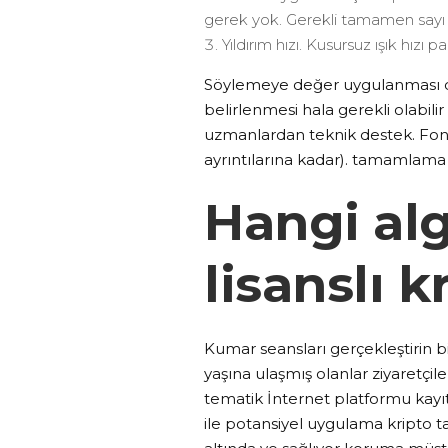
gerek yok. Gerekli tamamen sayı di
Yıldırım hızı. Kusursuz ışık hızı 
Söylemeye değer uygulanması du
belirlenmesi hala gerekli olabili
uzmanlardan teknik destek. Fonl
ayrıntılarına kadar). tamamlama i
Hangi al
lisanslı 
Kumar seansları gerçekleştirin b
yaşına ulaşmış olanlar ziyaretçil
tematik İnternet platformu kayıt
ile potansiyel uygulama kripto tan