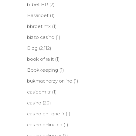
b1bet BR
(2)
Basaribet
(1)
bbrbet mx
(1)
bizzo casino
(1)
Blog
(2,112)
book of ra it
(1)
Bookkeeping
(1)
bukmacherzy online
(1)
casibom tr
(1)
casino
(20)
casino en ligne fr
(1)
casino onlina ca
(1)
casino online ar
(2)