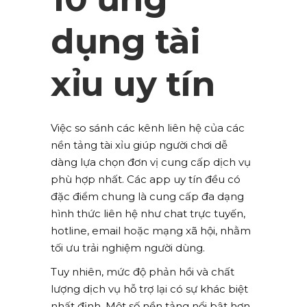
dụng tài
xỉu uy tín
Việc so sánh các kênh liên hệ của các
nền tảng tài xỉu giúp người chơi dễ
dàng lựa chọn đơn vị cung cấp dịch vụ
phù hợp nhất. Các app uy tín đều có
đặc điểm chung là cung cấp đa dạng
hình thức liên hệ như chat trực tuyến,
hotline, email hoặc mạng xã hội, nhằm
tối ưu trải nghiệm người dùng.
Tuy nhiên, mức độ phản hồi và chất
lượng dịch vụ hỗ trợ lại có sự khác biệt
nhất định. Một số nền tảng nổi bật hơn