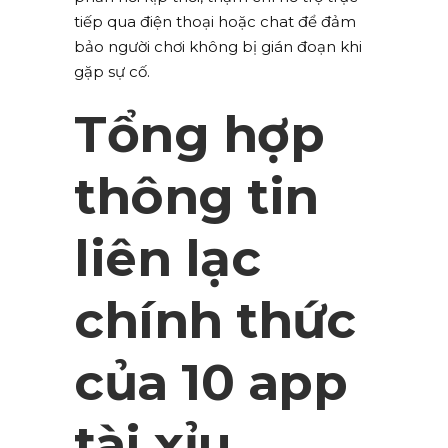
tiếp qua điện thoại hoặc chat để đảm
bảo người chơi không bị gián đoạn khi
gặp sự cố.
Tổng hợp
thông tin
liên lạc
chính thức
của 10 app
tài xỉu