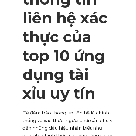
liên hệ xác
thực của
top 10 ứng
dụng tài
xỉu uy tín
Để đảm bảo thông tin liên hệ là chính
thống và xác thực, người chơi cần chú ý
đến những dấu hiệu nhận biết như
website chính thức, các nền tảng phân