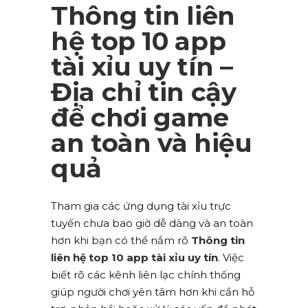
Thông tin liên
hệ top 10 app
tài xỉu uy tín –
Địa chỉ tin cậy
để chơi game
an toàn và hiệu
quả
Tham gia các ứng dụng tài xỉu trực
tuyến chưa bao giờ dễ dàng và an toàn
hơn khi bạn có thể nắm rõ
Thông tin
liên hệ top 10 app tài xỉu uy tín
. Việc
biết rõ các kênh liên lạc chính thống
giúp người chơi yên tâm hơn khi cần hỗ