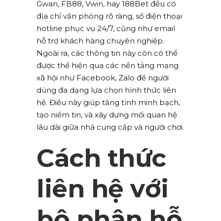
Gwan, FB88, Vwin, hay 188Bet đều có
địa chỉ văn phòng rõ ràng, số điện thoại
hotline phục vụ 24/7, cũng như email
hỗ trợ khách hàng chuyên nghiệp.
Ngoài ra, các thông tin này còn có thể
được thể hiện qua các nền tảng mạng
xã hội như Facebook, Zalo để người
dùng đa dạng lựa chọn hình thức liên
hệ. Điều này giúp tăng tính minh bạch,
tạo niềm tin, và xây dựng mối quan hệ
lâu dài giữa nhà cung cấp và người chơi.
Cách thức
liên hệ với
bộ phận hỗ