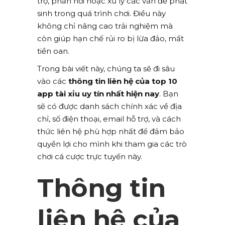
trợ, phản hồi hoặc xử lý các vấn đề phát
sinh trong quá trình chơi. Điều này
không chỉ nâng cao trải nghiệm mà
còn giúp hạn chế rủi ro bị lừa đảo, mất
tiền oan.
Trong bài viết này, chúng ta sẽ đi sâu
vào các
thông tin liên hệ của top 10
app tài xỉu uy tín nhất hiện nay
. Bạn
sẽ có được danh sách chính xác về địa
chỉ, số điện thoại, email hỗ trợ, và cách
thức liên hệ phù hợp nhất để đảm bảo
quyền lợi cho mình khi tham gia các trò
chơi cá cược trực tuyến này.
Thông tin
liên hệ của