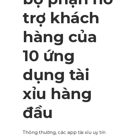
trợ khách
hàng của
10 ứng
dụng tài
xỉu hàng
đầu
Thông thường, các app tài xỉu uy tín