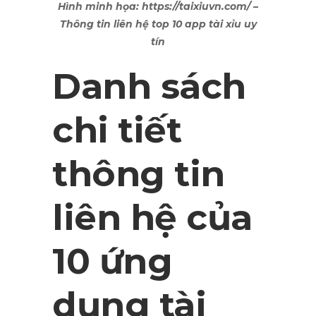
Hình minh họa: https://taixiuvn.com/ –
Thông tin liên hệ top 10 app tài xỉu uy
tín
Danh sách
chi tiết
thông tin
liên hệ của
10 ứng
dụng tài