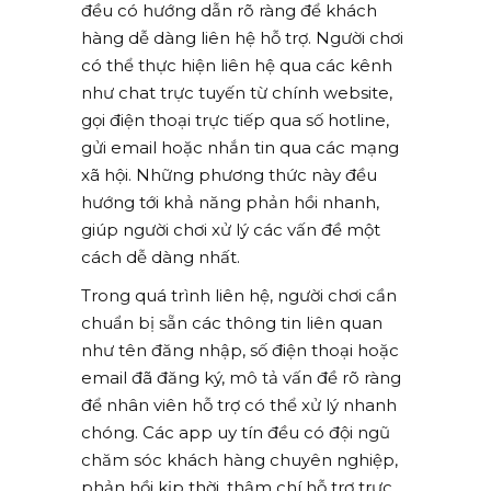
đều có hướng dẫn rõ ràng để khách
hàng dễ dàng liên hệ hỗ trợ. Người chơi
có thể thực hiện liên hệ qua các kênh
như chat trực tuyến từ chính website,
gọi điện thoại trực tiếp qua số hotline,
gửi email hoặc nhắn tin qua các mạng
xã hội. Những phương thức này đều
hướng tới khả năng phản hồi nhanh,
giúp người chơi xử lý các vấn đề một
cách dễ dàng nhất.
Trong quá trình liên hệ, người chơi cần
chuẩn bị sẵn các thông tin liên quan
như tên đăng nhập, số điện thoại hoặc
email đã đăng ký, mô tả vấn đề rõ ràng
để nhân viên hỗ trợ có thể xử lý nhanh
chóng. Các app uy tín đều có đội ngũ
chăm sóc khách hàng chuyên nghiệp,
phản hồi kịp thời, thậm chí hỗ trợ trực