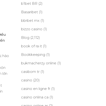
b1bet BR
(2)
Basaribet
(1)
bbrbet mx
(1)
bizzo casino
(1)
Điều
Blog
(2,112)
yển
book of ra it
(1)
Bookkeeping
(1)
hị hào
bukmacherzy online
(1)
khôn
casibom tr
(1)
n lớn
casino
(20)
ạt
casino en ligne fr
(1)
in
casino onlina ca
(1)
casino online ar
(2)