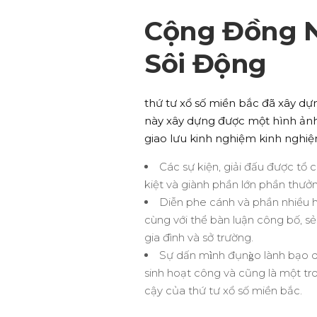
Cộng Đồng N
Sôi Động
thứ tư xổ số miền bắc đã xây dự
này xây dựng được một hình ảnh
giao lưu kinh nghiệm kinh nghi
Các sự kiện, giải đấu được tổ c
kiệt và giành phần lớn phần thưở
Diễn phe cánh và phần nhiều h
cùng với thể bàn luận công bố, s
gia đình và sở trường.
Sự dấn mình đụng̀o lành bạo d
sinh hoạt công và cũng là một tr
cậy của thứ tư xổ số miền bắc.