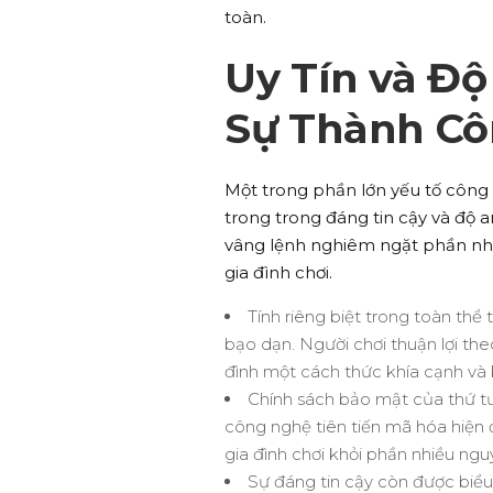
toàn.
Uy Tín và Độ
Sự Thành C
Một trong phần lớn yếu tố công 
trong trong đáng tin cậy và độ 
vâng lệnh nghiêm ngặt phần nh
gia đình chơi.
Tính riêng biệt trong toàn thể
bạo dạn. Người chơi thuận lợi the
đình một cách thức khía cạnh và
Chính sách bảo mật của thứ t
công nghệ tiên tiến mã hóa hiện
gia đình chơi khỏi phần nhiều ng
Sự đáng tin cậy còn được biểu