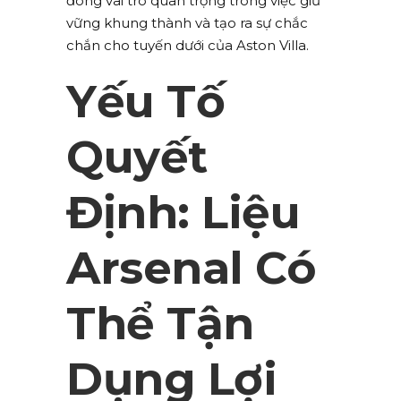
đóng vai trò quan trọng trong việc giữ
vững khung thành và tạo ra sự chắc
chắn cho tuyến dưới của Aston Villa.
Yếu Tố
Quyết
Định: Liệu
Arsenal Có
Thể Tận
Dụng Lợi