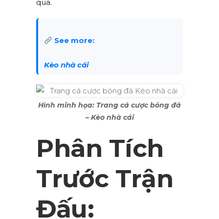
qua.
See more:
Kèo nhà cái
Hình minh họa: Trang cá cược bóng đá
– Kèo nhà cái
Phân Tích
Trước Trận
Đấu: