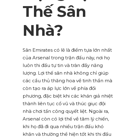
Thế Sân
Nhà?
Sân Emirates có lẽ là điểm tựa lớn nhất
của Arsenal trong trận đấu này, nơi họ
luôn thi đấu tự tin và tràn đầy năng
lượng. Lợi thế sân nhà không chỉ giúp
các cầu thủ thăng hoa về tinh thần mà
còn tạo ra áp lực lớn về phía đối
phương, đặc biệt khi các khán giả nhiệt
thành liên tục cổ vũ và thúc giục đội
nhà chơi tấn công quyết liệt. Ngoài ra,
Arsenal còn có lợi thế về tâm lý chiến,
khi họ đã đi qua nhiều trận đấu khó
khăn và thường thể hiện tốt khi thi đấu