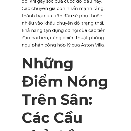
đôi khi gây sốc của cuộc đối đầu này.
Các chuyên gia còn nhấn mạnh rằng,
thành bại của trận đấu sẽ phụ thuộc
nhiều vào khâu chuyển đổi trạng thái,
khả năng tận dụng cơ hội của các tiền
đạo hai bên, cùng chiến thuật phòng
ngự phản công hợp lý của Aston Villa.
Những
Điểm Nóng
Trên Sân:
Các Cầu