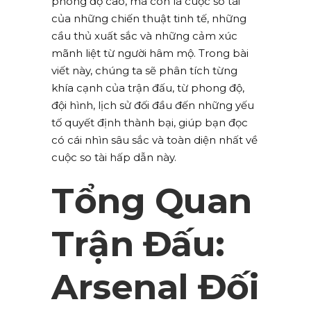
phong độ cao, mà còn là cuộc so tài
của những chiến thuật tinh tế, những
cầu thủ xuất sắc và những cảm xúc
mãnh liệt từ người hâm mộ. Trong bài
viết này, chúng ta sẽ phân tích từng
khía cạnh của trận đấu, từ phong độ,
đội hình, lịch sử đối đầu đến những yếu
tố quyết định thành bại, giúp bạn đọc
có cái nhìn sâu sắc và toàn diện nhất về
cuộc so tài hấp dẫn này.
Tổng Quan
Trận Đấu:
Arsenal Đối