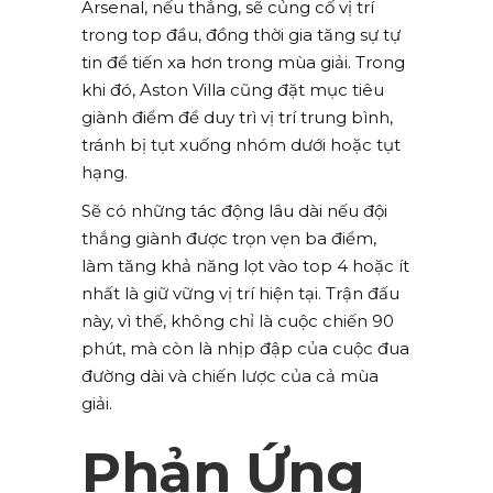
Arsenal, nếu thắng, sẽ củng cố vị trí
trong top đầu, đồng thời gia tăng sự tự
tin để tiến xa hơn trong mùa giải. Trong
khi đó, Aston Villa cũng đặt mục tiêu
giành điểm để duy trì vị trí trung bình,
tránh bị tụt xuống nhóm dưới hoặc tụt
hạng.
Sẽ có những tác động lâu dài nếu đội
thắng giành được trọn vẹn ba điểm,
làm tăng khả năng lọt vào top 4 hoặc ít
nhất là giữ vững vị trí hiện tại. Trận đấu
này, vì thế, không chỉ là cuộc chiến 90
phút, mà còn là nhịp đập của cuộc đua
đường dài và chiến lược của cả mùa
giải.
Phản Ứng