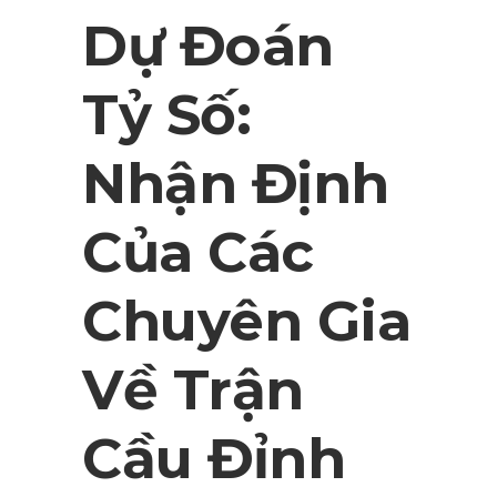
Dự Đoán
Tỷ Số:
Nhận Định
Của Các
Chuyên Gia
Về Trận
Cầu Đỉnh