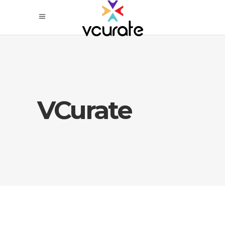
VCurate