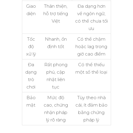
Giao
Thân thiện,
Đa dạng hơn
diện
hỗ trợ tiếng
về ngôn ngữ,
Việt
có thể chưa tối
ưu
Tốc
Nhanh, ổn
Có thể chậm
độ
định tốt
hoặc lag trong
xử lý
giờ cao điểm
Đa
Rất phong
Có thể thiếu
dạng
phú, cập
một số thể loại
trò
nhật liên
chơi
tục
Bảo
Mức độ
Tùy theo nhà
mật
cao, chứng
cái, ít đảm bảo
nhận pháp
bằng chứng
lý rõ ràng
pháp lý