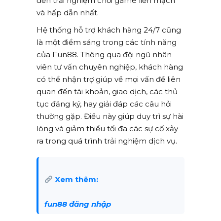
đến trải nghiệm chơi game liền mạch
và hấp dẫn nhất.
Hệ thống hỗ trợ khách hàng 24/7 cũng
là một điểm sáng trong các tính năng
của Fun88. Thông qua đội ngũ nhân
viên tư vấn chuyên nghiệp, khách hàng
có thể nhận trợ giúp về mọi vấn đề liên
quan đến tài khoản, giao dịch, các thủ
tục đăng ký, hay giải đáp các câu hỏi
thường gặp. Điều này giúp duy trì sự hài
lòng và giảm thiểu tối đa các sự cố xảy
ra trong quá trình trải nghiệm dịch vụ.
Xem thêm:
fun88 đăng nhập