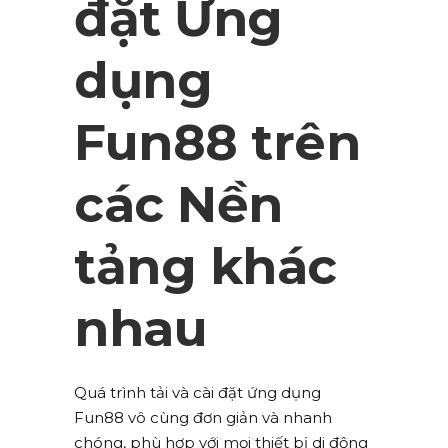
đặt Ứng
dụng
Fun88 trên
các Nền
tảng khác
nhau
Quá trình tải và cài đặt ứng dụng
Fun88 vô cùng đơn giản và nhanh
chóng, phù hợp với mọi thiết bị di động