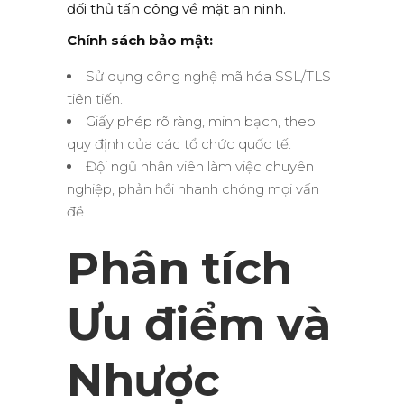
đối thủ tấn công về mặt an ninh.
Chính sách bảo mật:
Sử dụng công nghệ mã hóa SSL/TLS
tiên tiến.
Giấy phép rõ ràng, minh bạch, theo
quy định của các tổ chức quốc tế.
Đội ngũ nhân viên làm việc chuyên
nghiệp, phản hồi nhanh chóng mọi vấn
đề.
Phân tích
Ưu điểm và
Nhược