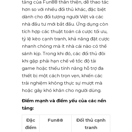
tảng của Fun88 thân thiện, dễ thao tác
hơn so với nhiều đối thủ khác, đặc biệt
dành cho đối tượng người Việt và các
nhà đầu tư mới bắt đầu. Ứng dụng còn
tích hợp các thuật toán cá cược tối ưu,
tỷ lệ kèo cạnh tranh, khả năng đặt cược
nhanh chóng mà ít nhà cái nào có thể
sánh kịp. Trong khi đó, các đối thủ đôi
khi gặp phải hạn chế về tốc độ tải
game hoặc thiếu tính năng hỗ trợ đa
thiết bị một cách trọn vẹn, khiến các
trải nghiệm không thực sự mượt mà
hoặc gây khó khăn cho người dùng.
Điểm mạnh và điểm yếu của các nền
tảng:
Đặc
Fun88
Đối thủ cạnh
điểm
tranh