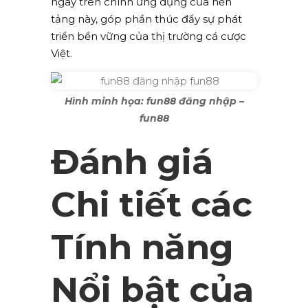
ngay trên chính ứng dụng của nền
tảng này, góp phần thúc đẩy sự phát
triển bền vững của thị trường cá cược
Việt.
Hình minh họa: fun88 đăng nhập –
fun88
Đánh giá
Chi tiết các
Tính năng
Nổi bật của