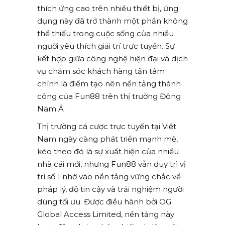
thích ứng cao trên nhiều thiết bị, ứng
dụng này đã trở thành một phần không
thể thiếu trong cuộc sống của nhiều
người yêu thích giải trí trực tuyến. Sự
kết hợp giữa công nghệ hiện đại và dịch
vụ chăm sóc khách hàng tận tâm
chính là điểm tạo nên nền tảng thành
công của Fun88 trên thị trường Đông
Nam Á.
Thị trường cá cược trực tuyến tại Việt
Nam ngày càng phát triển mạnh mẽ,
kéo theo đó là sự xuất hiện của nhiều
nhà cái mới, nhưng Fun88 vẫn duy trì vị
trí số 1 nhờ vào nền tảng vững chắc về
pháp lý, độ tin cậy và trải nghiệm người
dùng tối ưu. Được điều hành bởi OG
Global Access Limited, nền tảng này