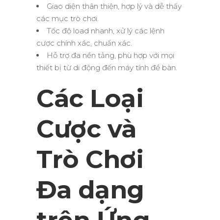
Giao diện thân thiện, hợp lý và dễ thấy
các mục trò chơi.
Tốc độ load nhanh, xử lý các lệnh
cược chính xác, chuẩn xác.
Hỗ trợ đa nền tảng, phù hợp với mọi
thiết bị từ di động đến máy tính để bàn.
Các Loại
Cược và
Trò Chơi
Đa dạng