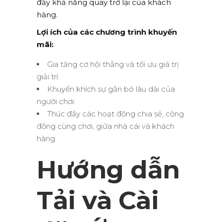
đẩy khả năng quay trở lại của khách
hàng.
Lợi ích của các chương trình khuyến
mãi:
Gia tăng cơ hội thắng và tối ưu giá trị
giải trí.
Khuyến khích sự gắn bó lâu dài của
người chơi.
Thúc đẩy các hoạt động chia sẻ, cộng
đồng cùng chơi, giữa nhà cái và khách
hàng.
Hướng dẫn
Tải và Cài