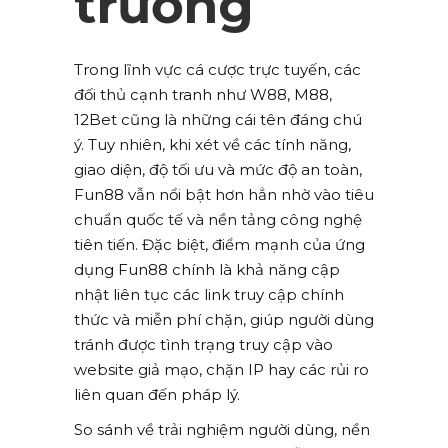
trường
Trong lĩnh vực cá cược trực tuyến, các
đối thủ cạnh tranh như W88, M88,
12Bet cũng là những cái tên đáng chú
ý. Tuy nhiên, khi xét về các tính năng,
giao diện, độ tối ưu và mức độ an toàn,
Fun88 vẫn nổi bật hơn hẳn nhờ vào tiêu
chuẩn quốc tế và nền tảng công nghệ
tiên tiến. Đặc biệt, điểm mạnh của ứng
dụng Fun88 chính là khả năng cập
nhật liên tục các link truy cập chính
thức và miễn phí chặn, giúp người dùng
tránh được tình trạng truy cập vào
website giả mạo, chặn IP hay các rủi ro
liên quan đến pháp lý.
So sánh về trải nghiệm người dùng, nền