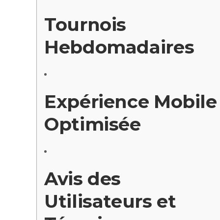
Tournois
Hebdomadaires
Expérience Mobile
Optimisée
Avis des
Utilisateurs et