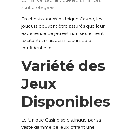
confiance, sachant que leurs finances
sont protégées.
En choisissant Win Unique Casino, les
joueurs peuvent être assurés que leur
expérience de jeu est non seulement
excitante, mais aussi sécurisée et
confidentielle.
Variété des
Jeux
Disponibles
Le Unique Casino se distingue par sa
vaste gamme de jeux, offrant une