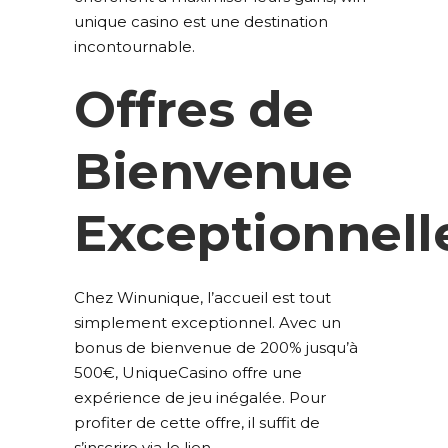
unique casino est une destination
incontournable.
Offres de
Bienvenue
Exceptionnell
Chez Winunique, l’accueil est tout
simplement exceptionnel. Avec un
bonus de bienvenue de 200% jusqu’à
500€, UniqueCasino offre une
expérience de jeu inégalée. Pour
profiter de cette offre, il suffit de
s’inscrire via le lien