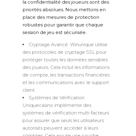
la confidentialité des joueurs sont des
priorités absolues. Nous mettons en
place des mesures de protection
robustes pour garantir que chaque
session de jeu est sécurisée.
Cryptage Avancé: Winunique utilise
des protocoles de cryptage SSL pour
protéger toutes les données sensibles
des joueurs. Cela inclut les informations
de compte, les transactions financières
et les communications avec le support
client.
Systèmes de Vérification:
Uniquecasino implémente des
systèmes de vérification multi-facteurs
pour assurer que seuls les utilisateurs
autorisés peuvent accéder à leurs
comptes. Cela ajoute une couche