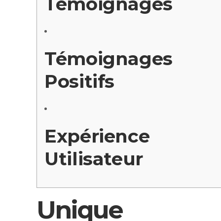
Témoignages
Témoignages
Positifs
Expérience
Utilisateur
Unique