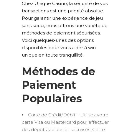
Chez Unique Casino, la sécurité de vos
transactions est une priorité absolue.
Pour garantir une expérience de jeu
sans souci, nous offrons une variété de
méthodes de paiement sécurisées.
Voici quelques-unes des options
disponibles pour vous aider à win
unique en toute tranquillité.
Méthodes de
Paiement
Populaires
Carte de Crédit/Débit – Utilisez votre
carte Visa ou Mastercard pour effectuer
des dépôts rapides et sécurisés. Cette