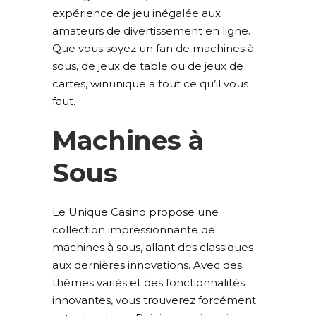
expérience de jeu inégalée aux
amateurs de divertissement en ligne.
Que vous soyez un fan de machines à
sous, de jeux de table ou de jeux de
cartes, winunique a tout ce qu’il vous
faut.
Machines à
Sous
Le Unique Casino propose une
collection impressionnante de
machines à sous, allant des classiques
aux dernières innovations. Avec des
thèmes variés et des fonctionnalités
innovantes, vous trouverez forcément