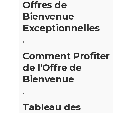
Offres de
Bienvenue
Exceptionnelles
Comment Profiter
de l’Offre de
Bienvenue
Tableau des