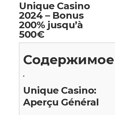
Unique Casino
2024 – Bonus
200% jusqu’à
500€
Содержимое
Unique Casino:
Aperçu Général