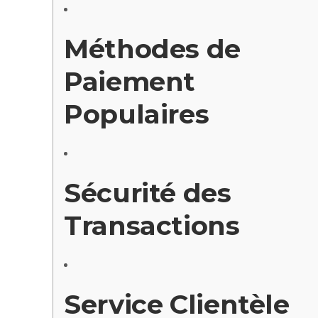
Méthodes de
Paiement
Populaires
Sécurité des
Transactions
Service Clientèle