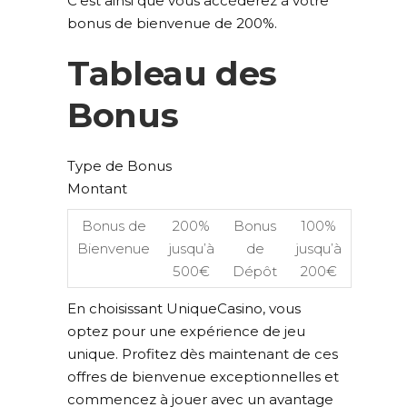
C’est ainsi que vous accéderez à votre
bonus de bienvenue de 200%.
Tableau des
Bonus
Type de Bonus
Montant
Bonus de
200%
Bonus
100%
Bienvenue
jusqu’à
de
jusqu’à
500€
Dépôt
200€
En choisissant UniqueCasino, vous
optez pour une expérience de jeu
unique. Profitez dès maintenant de ces
offres de bienvenue exceptionnelles et
commencez à jouer avec un avantage