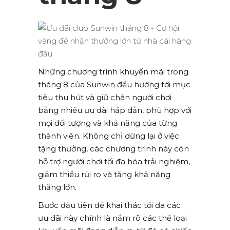
Những chương trình khuyến mãi trong
tháng 8 của Sunwin đều hướng tới mục
tiêu thu hút và giữ chân người chơi
bằng nhiều ưu đãi hấp dẫn, phù hợp với
mọi đối tượng và khả năng của từng
thành viên. Không chỉ dừng lại ở việc
tặng thưởng, các chương trình này còn
hỗ trợ người chơi tối đa hóa trải nghiệm,
giảm thiểu rủi ro và tăng khả năng
thắng lớn.
Bước đầu tiên để khai thác tối đa các
ưu đãi này chính là nắm rõ các thể loại