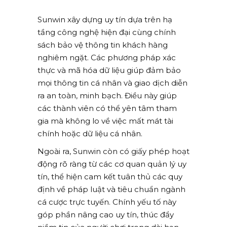
Sunwin xây dựng uy tín dựa trên hạ
tầng công nghệ hiện đại cùng chính
sách bảo vệ thông tin khách hàng
nghiêm ngặt. Các phương pháp xác
thực và mã hóa dữ liệu giúp đảm bảo
mọi thông tin cá nhân và giao dịch diễn
ra an toàn, minh bạch. Điều này giúp
các thành viên có thể yên tâm tham
gia mà không lo về việc mất mát tài
chính hoặc dữ liệu cá nhân.
Ngoài ra, Sunwin còn có giấy phép hoạt
động rõ ràng từ các cơ quan quản lý uy
tín, thể hiện cam kết tuân thủ các quy
định về pháp luật và tiêu chuẩn ngành
cá cược trực tuyến. Chính yếu tố này
góp phần nâng cao uy tín, thúc đẩy