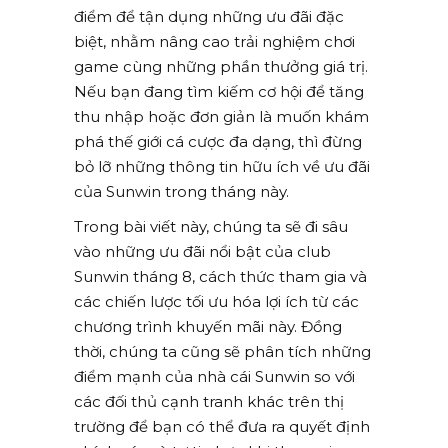
điểm để tận dụng những ưu đãi đặc
biệt, nhằm nâng cao trải nghiệm chơi
game cùng những phần thưởng giá trị.
Nếu bạn đang tìm kiếm cơ hội để tăng
thu nhập hoặc đơn giản là muốn khám
phá thế giới cá cược đa dạng, thì đừng
bỏ lỡ những thông tin hữu ích về ưu đãi
của Sunwin trong tháng này.
Trong bài viết này, chúng ta sẽ đi sâu
vào những ưu đãi nổi bật của club
Sunwin tháng 8, cách thức tham gia và
các chiến lược tối ưu hóa lợi ích từ các
chương trình khuyến mãi này. Đồng
thời, chúng ta cũng sẽ phân tích những
điểm mạnh của nhà cái Sunwin so với
các đối thủ cạnh tranh khác trên thị
trường để bạn có thể đưa ra quyết định