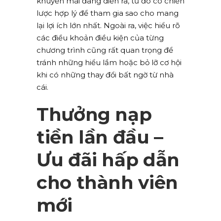
khuyến mãi đang diễn ra, từ đó có chiến
lược hợp lý để tham gia sao cho mang
lại lợi ích lớn nhất. Ngoài ra, việc hiểu rõ
các điều khoản điều kiện của từng
chương trình cũng rất quan trọng để
tránh những hiểu lầm hoặc bỏ lỡ cơ hội
khi có những thay đổi bất ngờ từ nhà
cái.
Thưởng nạp
tiền lần đầu –
Ưu đãi hấp dẫn
cho thành viên
mới