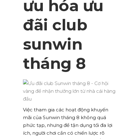
ưu hóa ưu
đãi club
sunwin
tháng 8
Việc tham gia các hoạt động khuyến
mãi của Sunwin tháng 8 không quá
phức tạp, nhưng để tận dụng tối đa lợi
ích, người chơi cần có chiến lược rõ