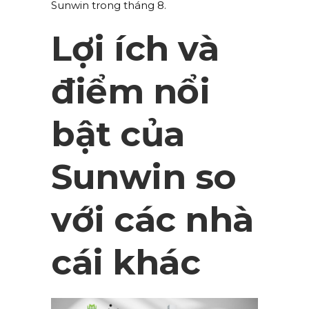
Sunwin trong tháng 8.
Lợi ích và
điểm nổi
bật của
Sunwin so
với các nhà
cái khác