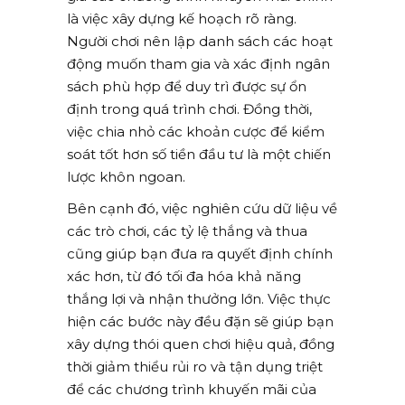
là việc xây dựng kế hoạch rõ ràng.
Người chơi nên lập danh sách các hoạt
động muốn tham gia và xác định ngân
sách phù hợp để duy trì được sự ổn
định trong quá trình chơi. Đồng thời,
việc chia nhỏ các khoản cược để kiểm
soát tốt hơn số tiền đầu tư là một chiến
lược khôn ngoan.
Bên cạnh đó, việc nghiên cứu dữ liệu về
các trò chơi, các tỷ lệ thắng và thua
cũng giúp bạn đưa ra quyết định chính
xác hơn, từ đó tối đa hóa khả năng
thắng lợi và nhận thưởng lớn. Việc thực
hiện các bước này đều đặn sẽ giúp bạn
xây dựng thói quen chơi hiệu quả, đồng
thời giảm thiểu rủi ro và tận dụng triệt
để các chương trình khuyến mãi của