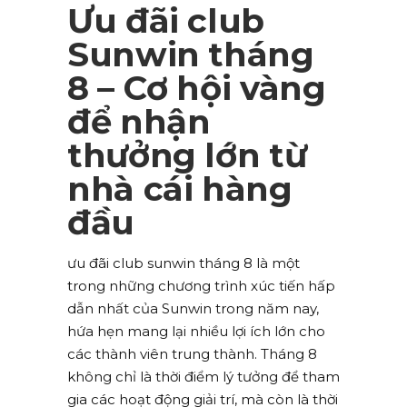
Ưu đãi club
Sunwin tháng
8 – Cơ hội vàng
để nhận
thưởng lớn từ
nhà cái hàng
đầu
ưu đãi club sunwin tháng 8 là một
trong những chương trình xúc tiến hấp
dẫn nhất của Sunwin trong năm nay,
hứa hẹn mang lại nhiều lợi ích lớn cho
các thành viên trung thành. Tháng 8
không chỉ là thời điểm lý tưởng để tham
gia các hoạt động giải trí, mà còn là thời