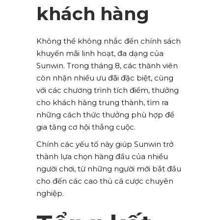
khách hàng
Không thể không nhắc đến chính sách
khuyến mãi linh hoạt, đa dạng của
Sunwin. Trong tháng 8, các thành viên
còn nhận nhiều ưu đãi đặc biệt, cùng
với các chương trình tích điểm, thưởng
cho khách hàng trung thành, tìm ra
những cách thức thưởng phù hợp để
gia tăng cơ hội thắng cuộc.
Chính các yếu tố này giúp Sunwin trở
thành lựa chọn hàng đầu của nhiều
người chơi, từ những người mới bắt đầu
cho đến các cao thủ cá cược chuyên
nghiệp.