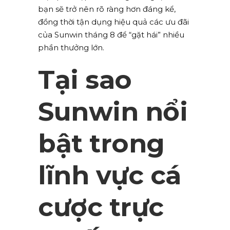
bạn sẽ trở nên rõ ràng hơn đáng kể,
đồng thời tận dụng hiệu quả các ưu đãi
của Sunwin tháng 8 để “gặt hái” nhiều
phần thưởng lớn.
Tại sao
Sunwin nổi
bật trong
lĩnh vực cá
cược trực