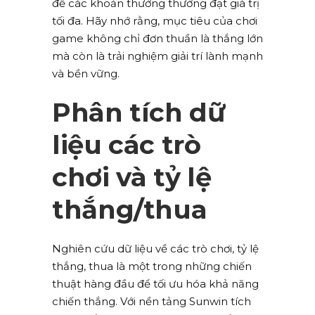
để các khoản thưởng thưởng đạt giá trị
tối đa. Hãy nhớ rằng, mục tiêu của chơi
game không chỉ đơn thuần là thắng lớn
mà còn là trải nghiệm giải trí lành mạnh
và bền vững.
Phân tích dữ
liệu các trò
chơi và tỷ lệ
thắng/thua
Nghiên cứu dữ liệu về các trò chơi, tỷ lệ
thắng, thua là một trong những chiến
thuật hàng đầu để tối ưu hóa khả năng
chiến thắng. Với nền tảng Sunwin tích