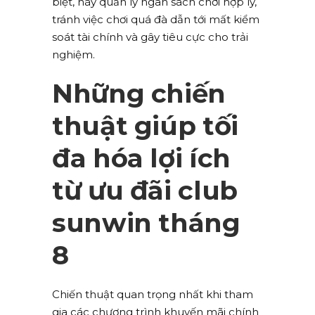
biệt, hãy quản lý ngân sách chơi hợp lý,
tránh việc chơi quá đà dẫn tới mất kiểm
soát tài chính và gây tiêu cực cho trải
nghiệm.
Những chiến
thuật giúp tối
đa hóa lợi ích
từ ưu đãi club
sunwin tháng
8
Chiến thuật quan trọng nhất khi tham
gia các chương trình khuyến mãi chính