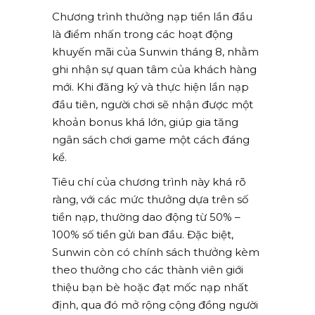
Chương trình thưởng nạp tiền lần đầu
là điểm nhấn trong các hoạt động
khuyến mãi của Sunwin tháng 8, nhằm
ghi nhận sự quan tâm của khách hàng
mới. Khi đăng ký và thực hiện lần nạp
đầu tiên, người chơi sẽ nhận được một
khoản bonus khá lớn, giúp gia tăng
ngân sách chơi game một cách đáng
kể.
Tiêu chí của chương trình này khá rõ
ràng, với các mức thưởng dựa trên số
tiền nạp, thường dao động từ 50% –
100% số tiền gửi ban đầu. Đặc biệt,
Sunwin còn có chính sách thưởng kèm
theo thưởng cho các thành viên giới
thiệu bạn bè hoặc đạt mốc nạp nhất
định, qua đó mở rộng cộng đồng người