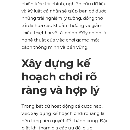
chiến lược tài chính, nghiên cứu dữ liệu
và kỷ luật cá nhân sẽ giúp bạn có được
những trải nghiệm lý tưởng, đồng thời
tối đa hóa các khoản thưởng và giảm
thiểu thiệt hại về tài chính. Đây chính là
nghệ thuật của việc chơi game một
cách thông minh và bền vững.
Xây dựng kế
hoạch chơi rõ
ràng và hợp lý
Trong bất cứ hoạt động cá cược nào,
việc xây dựng kế hoạch chơi rõ ràng là
nền tảng tiên quyết để thành công. Đặc
biệt khi tham gia các ưu đãi club