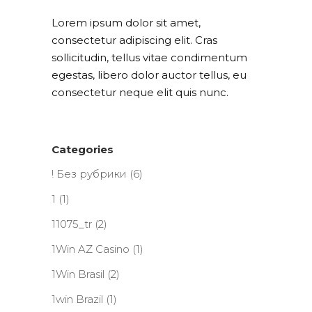
Lorem ipsum dolor sit amet,
consectetur adipiscing elit. Cras
sollicitudin, tellus vitae condimentum
egestas, libero dolor auctor tellus, eu
consectetur neque elit quis nunc.
Categories
! Без рубрики
(6)
1
(1)
11075_tr
(2)
1Win AZ Casino
(1)
1Win Brasil
(2)
1win Brazil
(1)