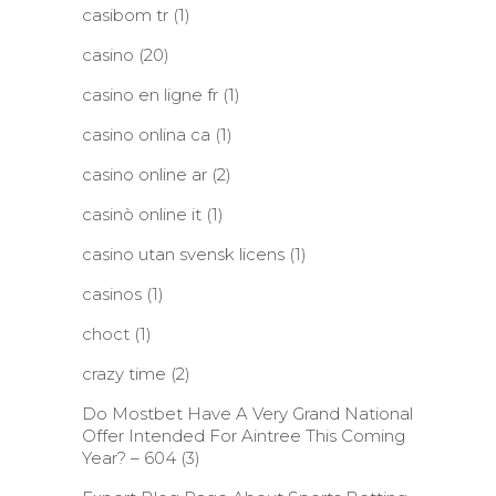
casibom tr
(1)
casino
(20)
casino en ligne fr
(1)
casino onlina ca
(1)
casino online ar
(2)
casinò online it
(1)
casino utan svensk licens
(1)
casinos
(1)
choct
(1)
crazy time
(2)
Do Mostbet Have A Very Grand National
Offer Intended For Aintree This Coming
Year? – 604
(3)