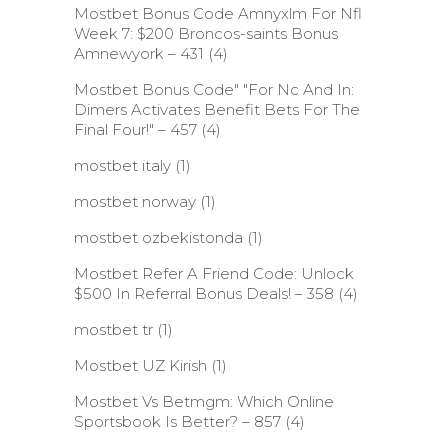
Mostbet Bonus Code Amnyxlm For Nfl
Week 7: $200 Broncos-saints Bonus
Amnewyork – 431
(4)
Mostbet Bonus Code" "For Nc And In:
Dimers Activates Benefit Bets For The
Final Four!" – 457
(4)
mostbet italy
(1)
mostbet norway
(1)
mostbet ozbekistonda
(1)
Mostbet Refer A Friend Code: Unlock
$500 In Referral Bonus Deals! – 358
(4)
mostbet tr
(1)
Mostbet UZ Kirish
(1)
Mostbet Vs Betmgm: Which Online
Sportsbook Is Better? – 857
(4)