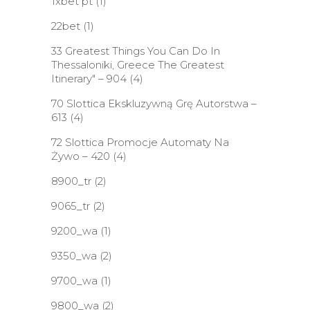
1xbet pt
(1)
22bet
(1)
33 Greatest Things You Can Do In
Thessaloniki, Greece The Greatest
Itinerary" – 904
(4)
70 Slottica Ekskluzywną Grę Autorstwa –
613
(4)
72 Slottica Promocje Automaty Na
Żywo – 420
(4)
8900_tr
(2)
9065_tr
(2)
9200_wa
(1)
9350_wa
(2)
9700_wa
(1)
9800_wa
(2)