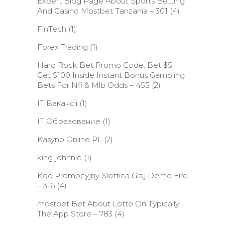
Expert Blog Page About Sports Betting
And Casino Mostbet Tanzania – 301
(4)
FinTech
(1)
Forex Trading
(1)
Hard Rock Bet Promo Code: Bet $5,
Get $100 Inside Instant Bonus Gambling
Bets For Nfl & Mlb Odds – 455
(2)
IT Вакансії
(1)
IT Образование
(1)
Kasyno Online PL
(2)
king johnnie
(1)
Kod Promocyjny Slottica Graj Demo Fire
– 316
(4)
‎mostbet Bet About Lotto On Typically
The App Store – 783
(4)