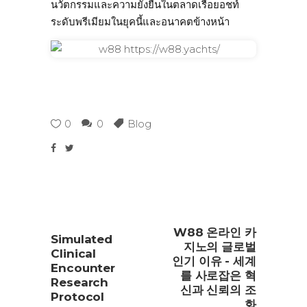
นวัตกรรมและความยั่งยืนในตลาดเรือยอชท์
ระดับพรีเมียมในยุคนี้และอนาคตข้างหน้า
0
0
Blog
W88 온라인 카
Simulated
지노의 글로벌
Clinical
인기 이유 - 세계
Encounter
를 사로잡은 혁
Research
신과 신뢰의 조
Protocol
화