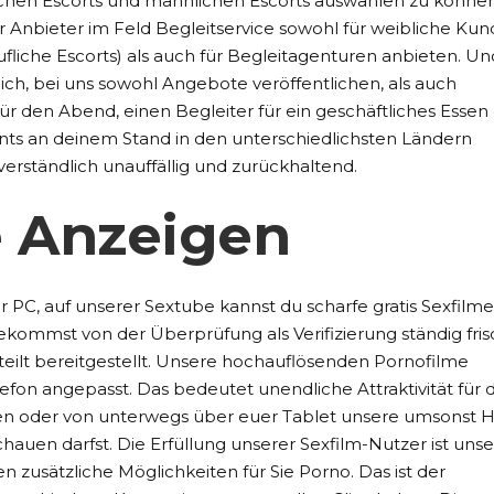
chen Escorts und männlichen Escorts auswählen zu können
ür Anbieter im Feld Begleitservice sowohl für weibliche Ku
liche Escorts) als auch für Begleitagenturen anbieten. Un
ich, bei uns sowohl Angebote veröffentlichen, als auch
für den Abend, einen Begleiter für ein geschäftliches Essen
nts an deinem Stand in den unterschiedlichsten Ländern
verständlich unauffällig und zurückhaltend.
e Anzeigen
PC, auf unserer Sextube kannst du scharfe gratis Sexfilm
ekommst von der Überprüfung als Verifizierung ständig fri
eilt bereitgestellt. Unsere hochauflösenden Pornofilme
lefon angepasst. Das bedeutet unendliche Attraktivität für d
en oder von unterwegs über euer Tablet unsere umsonst 
hauen darfst. Die Erfüllung unserer Sexfilm-Nutzer ist uns
en zusätzliche Möglichkeiten für Sie Porno. Das ist der