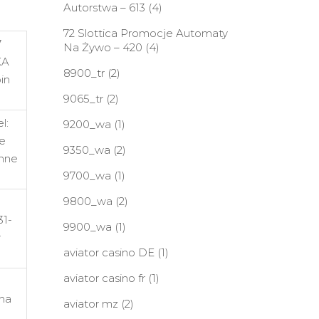
Autorstwa – 613
(4)
72 Slottica Promocje Automaty
7
Na Żywo – 420
(4)
KA
8900_tr
(2)
in
9065_tr
(2)
l:
9200_wa
(1)
ne
9350_wa
(2)
ohne
9700_wa
(1)
9800_wa
(2)
31-
9900_wa
(1)
r
aviator casino DE
(1)
aviator casino fr
(1)
 na
aviator mz
(2)
,