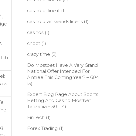
casinò online it
(1)
4,
casino utan svensk licens
(1)
dige
casinos
(1)
,
choct
(1)
crazy time
(2)
 Ich
Do Mostbet Have A Very Grand
National Offer Intended For
l:
Aintree This Coming Year? – 604
(3)
dass
Expert Blog Page About Sports
Betting And Casino Mostbet
el:
Tanzania – 301
(4)
iner
 …
FinTech
(1)
03
Forex Trading
(1)
für