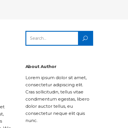
Columns
Dropcaps
Icon With Text
Title & Subtitle
Custom Font
Highlights
Lists
Dropcaps
Icon With Text
Title & Subtitle
Search
Highlights
Lists
for:
Icon With Text
Title & Subtitle
Lists
About Author
Lorem ipsum dolor sit amet,
Title & Subtitle
consectetur adipiscing elit.
Cras sollicitudin, tellus vitae
condimentum egestas, libero
dolor auctor tellus, eu
tet
consectetur neque elit quis
t,
nunc.
s