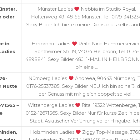
ünster,
Münster Ladies
Nebbia im Studio Royal,
e oder
Höltenweg 49, 48155 Münster, Tel: 0179-341323
Sexy Bilder Ich biete meine Dienste als selbstän
…
e in
Heilbronn Ladies
Reife Nina Hammerservice
Ladies
Sontheimer Str. 19, 74074 Heilbronn, Tel: 0174-
4898841, Sexy Bilder 48J. 1-MAL IN HEILBRONN
bin eine …
76-
Nürnberg Ladies
Andreea, 90443 Nürnberg, Te
r Nutte
0176-25337385, Sexy Bilder NEU Ich bin so heiß, 
der Genuss mit mir gleich doppelt so viel …
671565 –
Wittenberge Ladies
Rita, 19322 Wittenberge, T
e
0152-12671565, Sexy Bilder Nur für kurze Zeit in de
Stadt! Asiatischer Verführung voller Hingabe. Ich
minden,
Holzminden Ladies
Ziggy Top-Massage, 376
e oder
Holzminden, Tel: 0152-14661413, Sexy Bilder Nur 