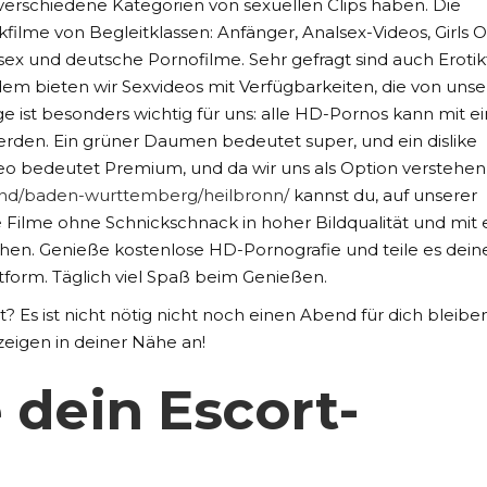
verschiedene Kategorien von sexuellen Clips haben. Die
kfilme von Begleitklassen: Anfänger, Analsex-Videos, Girls O
sex und deutsche Pornofilme. Sehr gefragt sind auch Erotik
dem bieten wir Sexvideos mit Verfügbarkeiten, die von uns
age ist besonders wichtig für uns: alle HD-Pornos kann mit 
den. Ein grüner Daumen bedeutet super, und ein dislike
deo bedeutet Premium, und da wir uns als Option verstehen
land/baden-wurttemberg/heilbronn/
kannst du, auf unserer
Filme ohne Schnickschnack in hoher Bildqualität und mit 
ehen. Genieße kostenlose HD-Pornografie und teile es dein
tform. Täglich viel Spaß beim Genießen.
t? Es ist nicht nötig nicht noch einen Abend für dich bleiben
zeigen in deiner Nähe an!
 dein Escort-