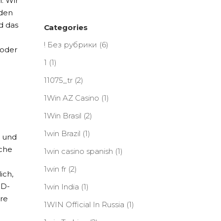
. Wir
nden
d das
Categories
! Без рубрики
(6)
 oder
1
(1)
11075_tr
(2)
1Win AZ Casino
(1)
1Win Brasil
(2)
1win Brazil
(1)
e und
sche
1win casino spanish
(1)
1win fr
(2)
ich,
HD-
1win India
(1)
ere
1WIN Official In Russia
(1)