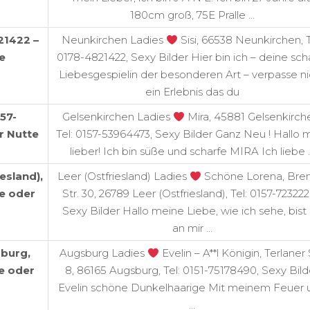
180cm groß, 75E Pralle …
21422 –
Neunkirchen Ladies
Sisi, 66538 Neunkirchen, T
e
0178-4821422, Sexy Bilder Hier bin ich – deine sch
Liebesgespielin der besonderen Art – verpasse ni
ein Erlebnis das du
57-
Gelsenkirchen Ladies
Mira, 45881 Gelsenkirch
r Nutte
Tel: 0157-53964473, Sexy Bilder Ganz Neu ! Hallo 
lieber! Ich bin süße und scharfe MIRA Ich liebe 
esland),
Leer (Ostfriesland) Ladies
Schöne Lorena, Bre
e oder
Str. 30, 26789 Leer (Ostfriesland), Tel: 0157-723222
Sexy Bilder Hallo meine Liebe, wie ich sehe, bist
an mir …
sburg,
Augsburg Ladies
Evelin – A**l Königin, Terlaner 
e oder
8, 86165 Augsburg, Tel: 0151-75178490, Sexy Bild
Evelin schöne Dunkelhaarige Mit meinem Feuer 
…