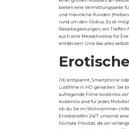
einer großen Auswahl an weibli
bieten eine Vermittlungsseite f
und männliche Kunden (freiberuf
rund um den Globus. Es ist mögl
Reisebegleitungen, ein Treffen 
auch eine Messehostess für Eve
entdecken. Und das alles selbst
Erotisch
Ob entspannt, Smartphone oder 
Lustfilme in HD genießen. Sie b
aufregende Filme kostenlos vert
kostenlos sind für jedes Mobilte
ob du Sie im Wohnzimmer chill
Erotikstreifen 24/7 umsonst ansc
höchste Priorität, da wir verlang