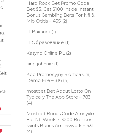
Hard Rock Bet Promo Code:
nd
Bet $5, Get $100 Inside Instant
Bonus Gambling Bets For Nfl &
Mlb Odds – 455
(2)
in,
IT Вакансії
(1)
ra.
t.
IT Образование
(1)
Kasyno Online PL
(2)
,
king johnnie
(1)
2-
eit
Kod Promocyjny Slottica Graj
Demo Fire – 316
(4)
‎mostbet Bet About Lotto On
eck
Typically The App Store – 783
(4)
Mostbet Bonus Code Amnyxlm
For Nfl Week 7: $200 Broncos-
saints Bonus Amnewyork – 431
(4)