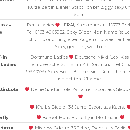
Kurze Zeit in Denier Stadt! Ich bin Ziggy, sexy u
Sehr …
982 –
Berlin Ladies
LERA!, Kalckreuthstr. , 10777 Berl
e
Tel: 0163-4903982, Sexy Bilder Mein Name ist Le
Ich bin blond mit grauen Augen und weicher Hau
Sexy, gebildet, weich un
) in
Dortmund Ladies
Deutsche Nikki (Lexi Kiss)
 Ladies
Hannöversche Str. 18, 44143 Dortmund, Tel: 015
36940759, Sexy Bilder Bei mir wirst Du noch mit Z
und echtem Charme …
tin.Lola
Deine.Goettin.Lola, 29 Jahre, Escort aus Gladb
Kira Lis Diable , 36 Jahre, Escort aus Kaarst
rfly
Bordell Haus Butterfly in Mettmann
Odette
Mistress Odette, 33 Jahre, Escort aus Berlin