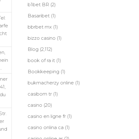
b1bet BR
(2)
Basaribet
(1)
el:
arfe
bbrbet mx
(1)
cht
bizzo casino
(1)
Blog
(2,112)
en,
mein
book of ra it
(1)
…
Bookkeeping
(1)
mer
bukmacherzy online
(1)
41,
casibom tr
(1)
 du
casino
(20)
Str.
casino en ligne fr
(1)
er
casino onlina ca
(1)
und
casino online ar
(2)