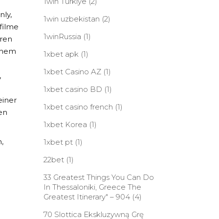
1win Turkiye
(2)
nly,
1win uzbekistan
(2)
filme
1winRussia
(1)
eren
einem
1xbet apk
(1)
1xbet Casino AZ
(1)
,
1xbet casino BD
(1)
einer
1xbet casino french
(1)
en
1xbet Korea
(1)
,
1xbet pt
(1)
22bet
(1)
33 Greatest Things You Can Do
In Thessaloniki, Greece The
Greatest Itinerary" – 904
(4)
70 Slottica Ekskluzywną Grę