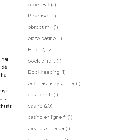
b1bet BR
(2)
Basaribet
(1)
bbrbet mx
(1)
bizzo casino
(1)
Blog
(2,112)
c
 hai
book of ra it
(1)
 dễ
Bookkeeping
(1)
pha
bukmacherzy online
(1)
quyết
casibom tr
(1)
c lớn
casino
(20)
thuật
casino en ligne fr
(1)
casino onlina ca
(1)
casino online ar
(2)