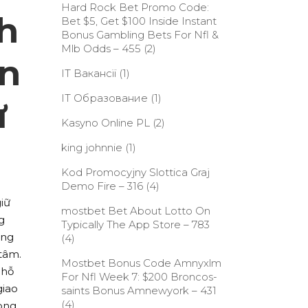
Hard Rock Bet Promo Code:
h
Bet $5, Get $100 Inside Instant
Bonus Gambling Bets For Nfl &
Mlb Odds – 455
(2)
ân
IT Вакансії
(1)
IT Образование
(1)
ự
Kasyno Online PL
(2)
king johnnie
(1)
Kod Promocyjny Slottica Graj
Demo Fire – 316
(4)
iữ
‎mostbet Bet About Lotto On
g
Typically The App Store – 783
ăng
(4)
 tâm.
Mostbet Bonus Code Amnyxlm
 hỗ
For Nfl Week 7: $200 Broncos-
giao
saints Bonus Amnewyork – 431
(4)
rong