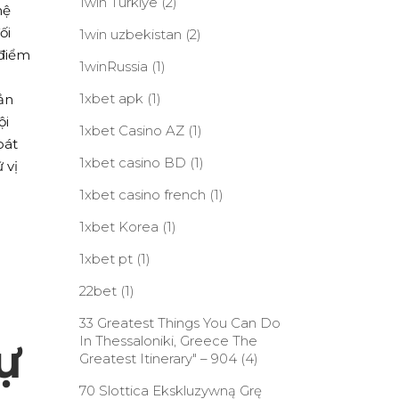
1win Turkiye
(2)
hệ
ối
1win uzbekistan
(2)
 điểm
1winRussia
(1)
1xbet apk
(1)
ản
ội
1xbet Casino AZ
(1)
oát
1xbet casino BD
(1)
 vị
1xbet casino french
(1)
1xbet Korea
(1)
1xbet pt
(1)
22bet
(1)
33 Greatest Things You Can Do
In Thessaloniki, Greece The
ự
Greatest Itinerary" – 904
(4)
70 Slottica Ekskluzywną Grę