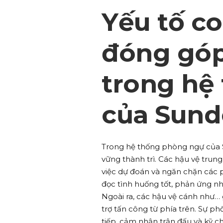
Yếu tố co
đóng góp
trong hệ
của Sund
Trong hệ thống phòng ngự của Su
vững thành trì. Các hậu vệ trun
việc dự đoán và ngăn chặn các 
đọc tình huống tốt, phản ứng nh
Ngoài ra, các hậu vệ cánh như…
trợ tấn công từ phía trên. Sự p
tiếp, cảm nhận trận đấu và kỹ ch