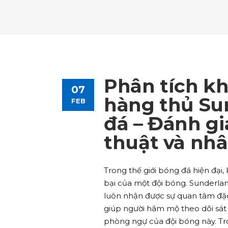
Tours List
Bl
Destinations Masonry
Ca
Advanced Link Section
Go
Team List
Se
Tours Filters
Bu
Destinations Grid
Co
Banner
Im
Destinations Masonry
Ca
Advanced Link Section
Go
Team List
Se
Destinations Grid
Co
Banner
Im
Phân tích k
07
Advanced Link Section
Go
Team List
Se
hàng thủ Su
FEB
đá – Đánh gi
Banner
Im
thuật và nhâ
Team List
Se
Trong thế giới bóng đá hiện đại
bại của một đội bóng. Sunderlan
luôn nhận được sự quan tâm đặc
giúp người hâm mộ theo dõi sát 
phòng ngự của đội bóng này. Tro