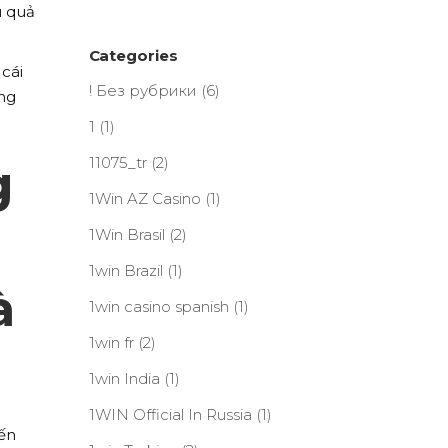
u quả
Categories
cái
! Без рубрики
(6)
ăng
1
(1)
11075_tr
(2)
g
1Win AZ Casino
(1)
1Win Brasil
(2)
1win Brazil
(1)
à
1win casino spanish
(1)
1win fr
(2)
1win India
(1)
1WIN Official In Russia
(1)
ến