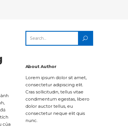
Columns
Dropcaps
Icon With Text
Title & Subtitle
Custom Font
Highlights
Lists
Dropcaps
Icon With Text
Title & Subtitle
Search
Highlights
Lists
for:
Icon With Text
Title & Subtitle
g
Lists
About Author
Lorem ipsum dolor sit amet,
Title & Subtitle
consectetur adipiscing elit.
Cras sollicitudin, tellus vitae
hành
condimentum egestas, libero
nh,
dolor auctor tellus, eu
 đá
consectetur neque elit quis
tích
nunc.
u của