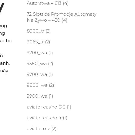
y
Autorstwa – 613
(4)
72 Slottica Promocje Automaty
Na Żywo – 420
(4)
òng
8900_tr
(2)
ụng
úp họ
9065_tr
(2)
9200_wa
(1)
ối
hanh,
9350_wa
(2)
 này
9700_wa
(1)
9800_wa
(2)
9900_wa
(1)
aviator casino DE
(1)
aviator casino fr
(1)
aviator mz
(2)