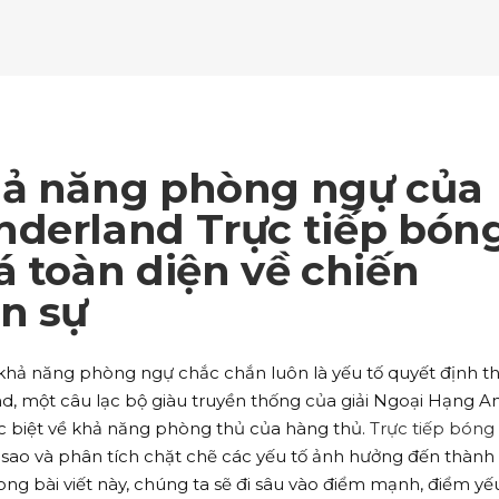
ockquote
Counters
ll To Action
Pie Charts
ogle Maps
Testimonials
parators
Video Button
ttons
Horizontal Progress Bars
ntact Form
Blog List Shortcode
age Gallery
Client Carousel
ll To Action
Pie Charts
ogle Maps
Testimonials
parators
Video Button
ntact Form
Blog List Shortcode
age Gallery
Client Carousel
hả năng phòng ngự của
ogle Maps
Testimonials
parators
Video Button
nderland Trực tiếp bón
á toàn diện về chiến
age Gallery
Client Carousel
n sự
parators
Video Button
, khả năng phòng ngự chắc chắn luôn là yếu tố quyết định t
d, một câu lạc bộ giàu truyền thống của giải Ngoại Hạng A
 biệt về khả năng phòng thủ của hàng thủ.
Trực tiếp bóng
sao và phân tích chặt chẽ các yếu tố ảnh hưởng đến thành 
ng bài viết này, chúng ta sẽ đi sâu vào điểm mạnh, điểm yế