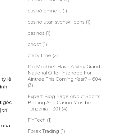
casinò online it
(1)
casino utan svensk licens
(1)
casinos
(1)
choct
(1)
crazy time
(2)
Do Mostbet Have A Very Grand
National Offer Intended For
tỷ lệ
Aintree This Coming Year? – 604
(3)
ình
Expert Blog Page About Sports
t góc
Betting And Casino Mostbet
Tanzania – 301
(4)
 trí
FinTech
(1)
 mùa
Forex Trading
(1)