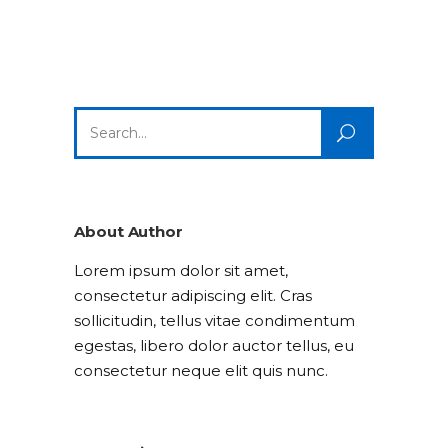
Search
for:
About Author
Lorem ipsum dolor sit amet,
consectetur adipiscing elit. Cras
sollicitudin, tellus vitae condimentum
egestas, libero dolor auctor tellus, eu
consectetur neque elit quis nunc.