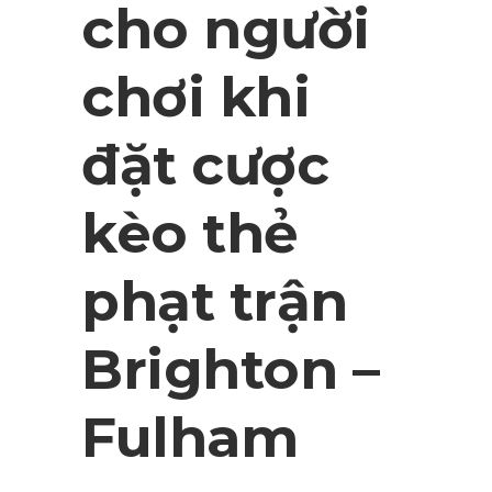
cho người
chơi khi
đặt cược
kèo thẻ
phạt trận
Brighton –
Fulham