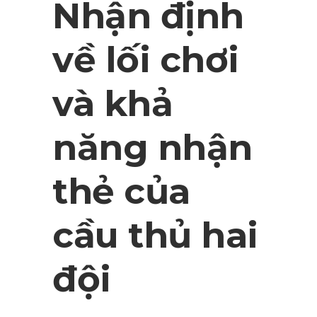
Nhận định
về lối chơi
và khả
năng nhận
thẻ của
cầu thủ hai
đội