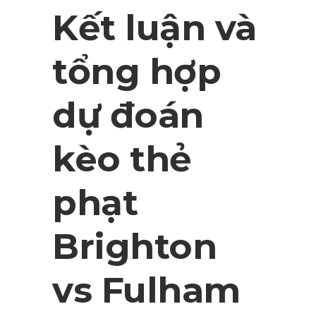
Kết luận và
tổng hợp
dự đoán
kèo thẻ
phạt
Brighton
vs Fulham