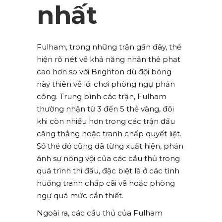
nhất
Fulham, trong những trận gần đây, thể
hiện rõ nét về khả năng nhận thẻ phạt
cao hơn so với Brighton dù đội bóng
này thiên về lối chơi phòng ngự phản
công. Trung bình các trận, Fulham
thường nhận từ 3 đến 5 thẻ vàng, đôi
khi còn nhiều hơn trong các trận đấu
căng thẳng hoặc tranh chấp quyết liệt.
Số thẻ đỏ cũng đã từng xuất hiện, phản
ánh sự nóng vội của các cầu thủ trong
quá trình thi đấu, đặc biệt là ở các tình
huống tranh chấp cãi vã hoặc phòng
ngự quá mức cần thiết.
Ngoài ra, các cầu thủ của Fulham