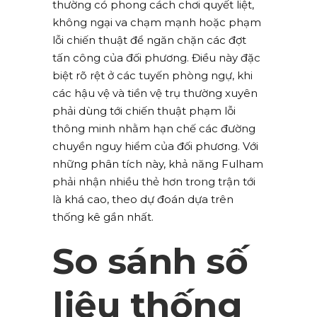
thường có phong cách chơi quyết liệt,
không ngại va chạm mạnh hoặc phạm
lỗi chiến thuật để ngăn chặn các đợt
tấn công của đối phương. Điều này đặc
biệt rõ rệt ở các tuyến phòng ngự, khi
các hậu vệ và tiền vệ trụ thường xuyên
phải dùng tới chiến thuật phạm lỗi
thông minh nhằm hạn chế các đường
chuyền nguy hiểm của đối phương. Với
những phân tích này, khả năng Fulham
phải nhận nhiều thẻ hơn trong trận tới
là khá cao, theo dự đoán dựa trên
thống kê gần nhất.
So sánh số
liệu thống