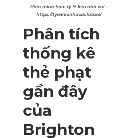
Hình minh họa: tỷ lệ kèo nhà cái –
https://tylekeonhacai.futbol/
Phân tích
thống kê
thẻ phạt
gần đây
của
Brighton