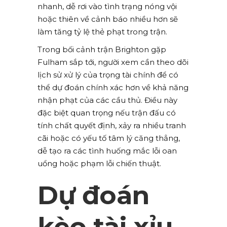
nhanh, dễ rơi vào tình trạng nóng vội
hoặc thiên về cảnh báo nhiều hơn sẽ
làm tăng tỷ lệ thẻ phạt trong trận.
Trong bối cảnh trận Brighton gặp
Fulham sắp tới, người xem cần theo dõi
lịch sử xử lý của trọng tài chính để có
thể dự đoán chính xác hơn về khả năng
nhận phạt của các cầu thủ. Điều này
đặc biệt quan trọng nếu trận đấu có
tính chất quyết định, xảy ra nhiều tranh
cãi hoặc có yếu tố tâm lý căng thẳng,
dễ tạo ra các tình huống mắc lỗi oan
uổng hoặc phạm lỗi chiến thuật.
Dự đoán
kèo tài xỉu