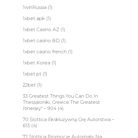
1winRussia
(1)
1xbet apk
(1)
1xbet Casino AZ
(1)
1xbet casino BD
(1)
1xbet casino french
(1)
1xbet Korea
(1)
1xbet pt
(1)
22bet
(1)
33 Greatest Things You Can Do In
Thessaloniki, Greece The Greatest
Itinerary" – 904
(4)
70 Slottica Ekskluzywną Grę Autorstwa –
613
(4)
72 Slottica Promocje Automaty Na