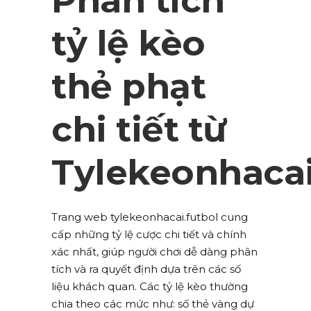
Phân tích
tỷ lệ kèo
thẻ phạt
chi tiết từ
Tylekeonhacai
Trang web tylekeonhacai.futbol cung
cấp những tỷ lệ cược chi tiết và chính
xác nhất, giúp người chơi dễ dàng phân
tích và ra quyết định dựa trên các số
liệu khách quan. Các tỷ lệ kèo thường
chia theo các mức như: số thẻ vàng dự