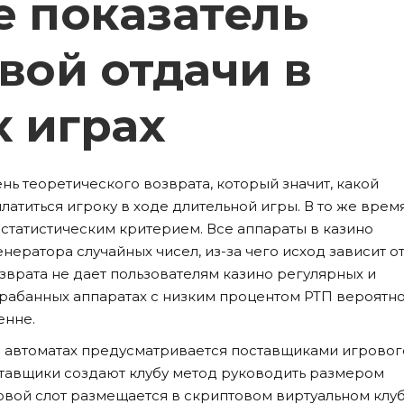
е показатель
вой отдачи в
 играх
ень теоретического возврата, который значит, какой
атиться игроку в ходе длительной игры. В то же врем
 статистическим критерием. Все аппараты в казино
ератора случайных чисел, из-за чего исход зависит о
зврата не дает пользователям казино регулярных и
арабанных аппаратах с низким процентом РТП вероятно
енне.
в автоматах предусматривается поставщиками игровог
тавщики создают клубу метод руководить размером
овой слот размещается в скриптовом виртуальном клу