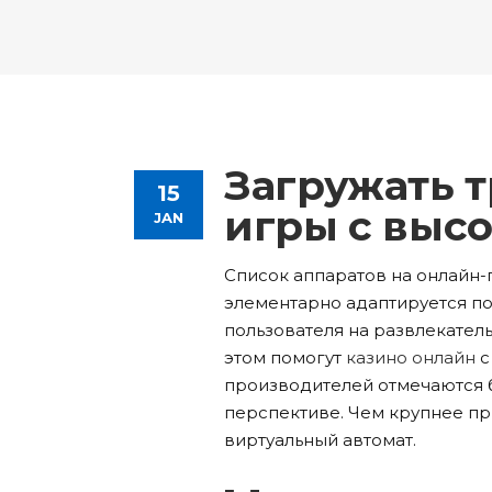
Tours List
Bl
Destinations Masonry
Ca
Advanced Link Section
Go
Team List
Se
Tours Filters
Bu
Destinations Grid
Co
Banner
Im
Destinations Masonry
Ca
Advanced Link Section
Go
Team List
Se
Destinations Grid
Co
Banner
Im
Загружать 
15
Advanced Link Section
Go
Team List
Se
игры с выс
JAN
Banner
Im
Список аппаратов на онлайн-
элементарно адаптируется п
Team List
Se
пользователя на развлекател
этом помогут
казино онлайн
с
производителей отмечаются 
перспективе. Чем крупнее пр
виртуальный автомат.