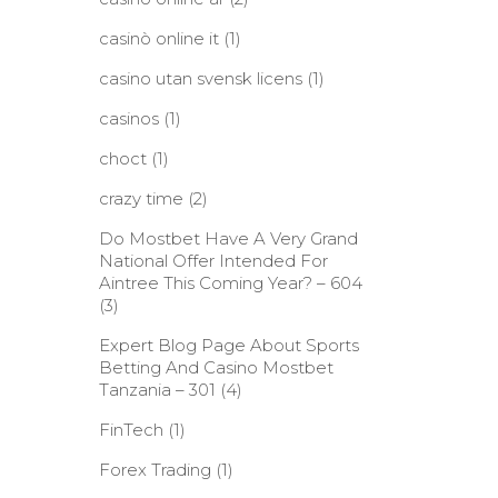
casinò online it
(1)
casino utan svensk licens
(1)
casinos
(1)
choct
(1)
crazy time
(2)
Do Mostbet Have A Very Grand
National Offer Intended For
Aintree This Coming Year? – 604
(3)
Expert Blog Page About Sports
Betting And Casino Mostbet
Tanzania – 301
(4)
FinTech
(1)
Forex Trading
(1)