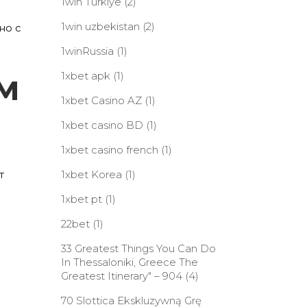
1win Turkiye
(2)
1win uzbekistan
(2)
но с
1winRussia
(1)
м
1xbet apk
(1)
1xbet Casino AZ
(1)
1xbet casino BD
(1)
1xbet casino french
(1)
т
1xbet Korea
(1)
1xbet pt
(1)
22bet
(1)
33 Greatest Things You Can Do
In Thessaloniki, Greece The
Greatest Itinerary" – 904
(4)
70 Slottica Ekskluzywną Grę