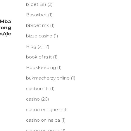
b1bet BR
(2)
Basaribet
(1)
i Mba
bbrbet mx
(1)
trong
cược
bizzo casino
(1)
Blog
(2,112)
book of ra it
(1)
Bookkeeping
(1)
bukmacherzy online
(1)
casibom tr
(1)
casino
(20)
casino en ligne fr
(1)
casino onlina ca
(1)
casino online ar
(2)