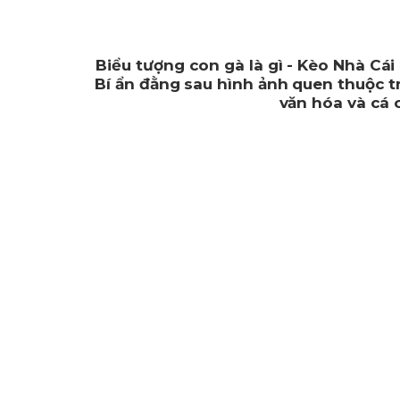
Biểu tượng con gà là gì - Kèo Nhà Cá
Bí ẩn đằng sau hình ảnh quen thuộc 
văn hóa và cá 