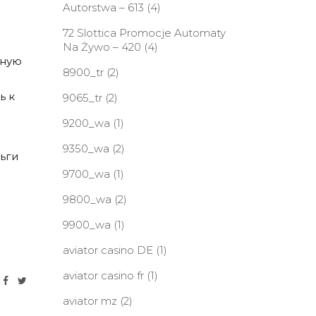
Autorstwa – 613
(4)
72 Slottica Promocje Automaty
Na Żywo – 420
(4)
пную
8900_tr
(2)
ь к
9065_tr
(2)
9200_wa
(1)
9350_wa
(2)
ьги
9700_wa
(1)
9800_wa
(2)
9900_wa
(1)
aviator casino DE
(1)
aviator casino fr
(1)
aviator mz
(2)