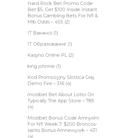
Hard Rock Bet Promo Code:
Bet $5, Get $100 Inside Instant
Bonus Gambling Bets For Nfl &
Mlb Odds – 455
(2)
IT Вакансії
(1)
IT Образование
(1)
Kasyno Online PL
(2)
king johnnie
(1)
Kod Promocyjny Slottica Graj
Demo Fire – 316
(4)
‎mostbet Bet About Lotto On
Typically The App Store – 783
(4)
Mostbet Bonus Code Amnyxlm
For Nfl Week 7: $200 Broncos-
saints Bonus Amnewyork – 431
(4)