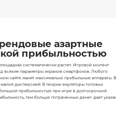
ockquote
Counters
ll To Action
Pie Charts
ogle Maps
Testimonials
parators
Video Button
ttons
Horizontal Progress Bars
ntact Form
Blog List Shortcode
age Gallery
Client Carousel
ll To Action
Pie Charts
ogle Maps
Testimonials
parators
Video Button
ntact Form
Blog List Shortcode
age Gallery
Client Carousel
трендовые азартные
ogle Maps
Testimonials
parators
Video Button
окой прибыльностью
age Gallery
Client Carousel
площадках систематически растет. Игровой контент
од всякие параметры экранов смартфонов. Любого
parators
Video Button
ьном сайте манят максимально прибыльные аппараты. 
 малой дисперсией. В теории эмуляторы топовых
большой прибыльностью при игре в долгосрочной
ибыльность, тем больше потраченных денег дает указ