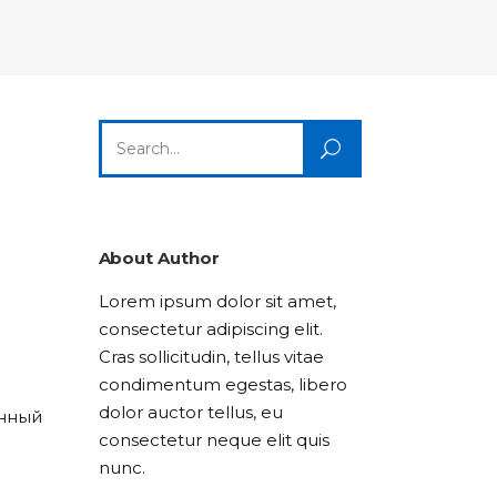
Columns
Dropcaps
Icon With Text
Title & Subtitle
Custom Font
Highlights
Lists
Dropcaps
Icon With Text
Title & Subtitle
Search
Highlights
Lists
for:
Icon With Text
Title & Subtitle
Lists
About Author
Lorem ipsum dolor sit amet,
Title & Subtitle
consectetur adipiscing elit.
В
Cras sollicitudin, tellus vitae
condimentum egestas, libero
dolor auctor tellus, eu
анный
consectetur neque elit quis
nunc.