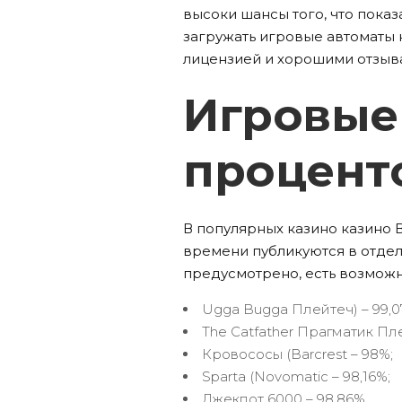
высоки шансы того, что пока
загружать игровые автоматы 
лицензией и хорошими отзыв
Игровые
процент
В популярных казино казино 
времени публикуются в отдел
предусмотрено, есть возможно
Ugga Bugga Плейтеч) – 99,0
The Catfather Прагматик Пле
Кровососы (Barcrest – 98%;
Sparta (Novomatic – 98,16%;
Джекпот 6000 – 98,86%.