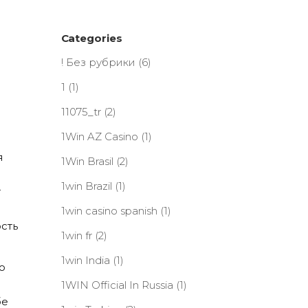
Categories
! Без рубрики
(6)
1
(1)
11075_tr
(2)
1Win AZ Casino
(1)
я
1Win Brasil
(2)
1win Brazil
(1)
т
1win casino spanish
(1)
сть
1win fr
(2)
1win India
(1)
о
1WIN Official In Russia
(1)
бе